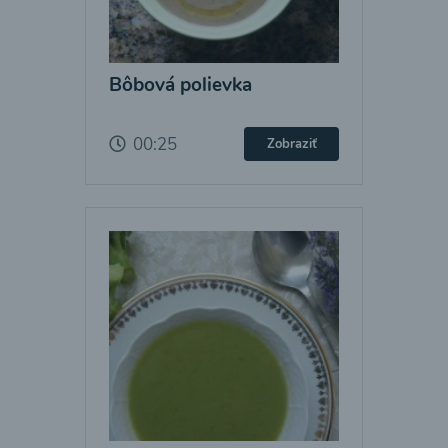
Bôbová polievka
00:25
Zobraziť