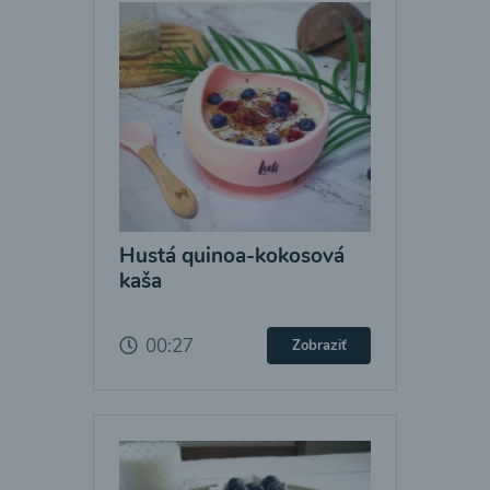
Hustá quinoa-kokosová
kaša
00:27
Zobraziť