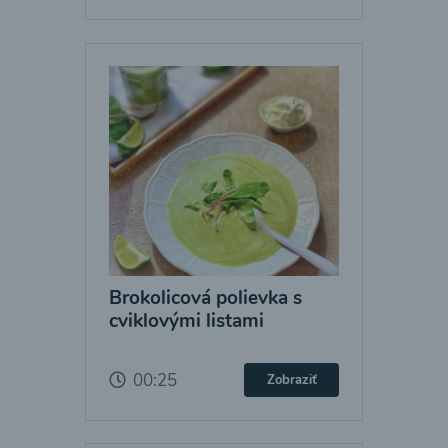
Brokolicová polievka s
cviklovými listami
00:25
Zobraziť