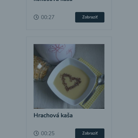
00:27
Zobraziť
Hrachová kaša
00:25
Zobraziť