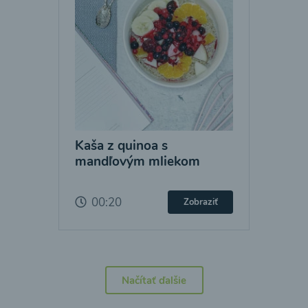
Kaša z quinoa s
mandľovým mliekom
00:20
Zobraziť
Načítať ďalšie