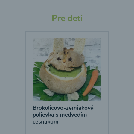
Pre deti
Brokolicovo-zemiaková
polievka s medvedím
cesnakom