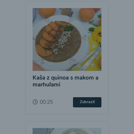
Kaša z quinoa s makom a
marhuľami
00:25
Zobraziť