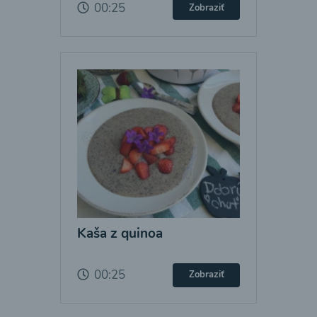
00:25
Zobraziť
Kaša z quinoa
00:25
Zobraziť