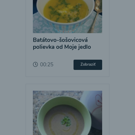
Batátovo-šošovicová
polievka od Moje jedlo
00:25
Zobraziť