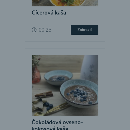
Cícerová kaša
00:25
Zobraziť
Čokoládová ovseno-
kokosová kaša