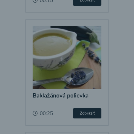
00:15
Zobraziť
Baklažánová polievka
00:25
Zobraziť