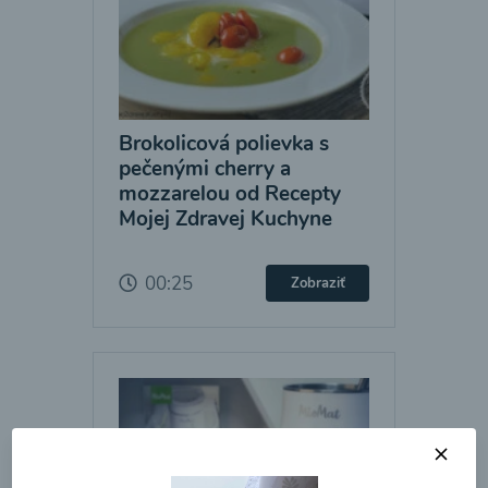
Brokolicová polievka s
pečenými cherry a
mozzarelou od Recepty
Mojej Zdravej Kuchyne
00:25
Zobraziť