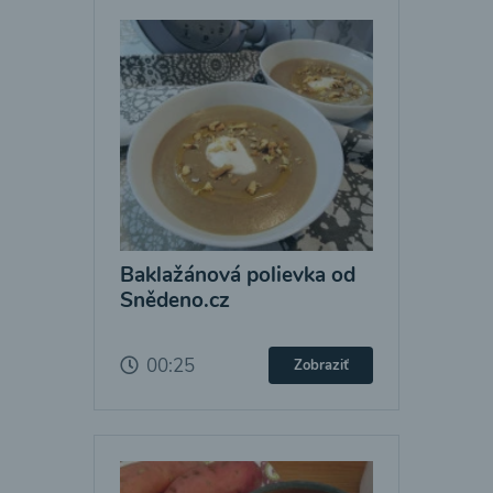
Baklažánová polievka od
Snědeno.cz
00:25
Zobraziť