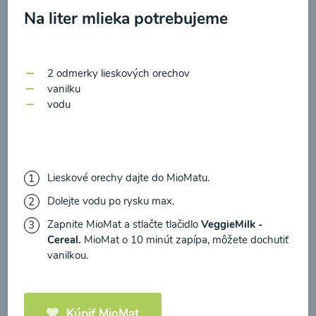
zasielania newsletteru a potvrdzujem, že som si
Na liter mlieka potrebujeme
prečítal(a)
informácie o Ochrane osobných
údajov
a súhlasím s nimi.
Brokolicové cappuccino
2 odmerky lieskových orechov
Súhlasím
vanilku
00:25
Zobraziť
vodu
Lieskové orechy dajte do MioMatu.
Načítať ďalšie
Dolejte vodu po rysku max.
Zapnite MioMat a stlačte tlačidlo
VeggieMilk
-
Cereal
.
MioMat o 10 minút zapípa, môžete dochutiť
Kaše
vanilkou.
Kúpiť MioMat