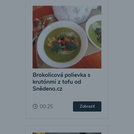
Brokolicová polievka s
krutónmi z tofu od
Snědeno.cz
00:25
Zobraziť