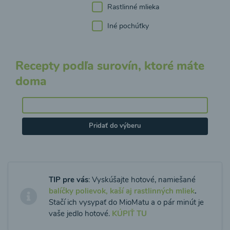
Rastlinné mlieka
Iné pochúťky
Recepty podľa surovín, ktoré máte
doma
Pridať do výberu
TIP pre vás
: Vyskúšajte hotové, namiešané
balíčky polievok, kaší aj rastlinných mliek
.
Stačí ich vysypať do MioMatu a o pár minút je
vaše jedlo hotové.
KÚPIŤ TU