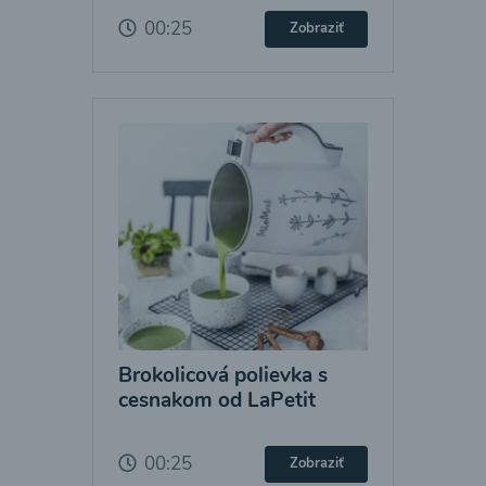
00:25
Zobraziť
Brokolicová polievka s
cesnakom od LaPetit
00:25
Zobraziť