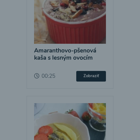
Amaranthovo-pšenová
kaša s lesným ovocím
00:25
Zobraziť