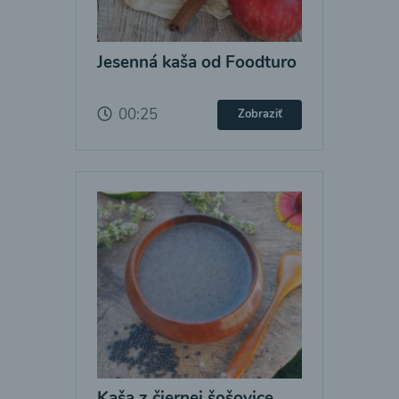
Jesenná kaša od Foodturo
00:25
Zobraziť
Kaša z čiernej šošovice