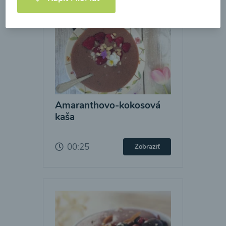
Amaranthovo-kokosová
kaša
00:25
Zobraziť