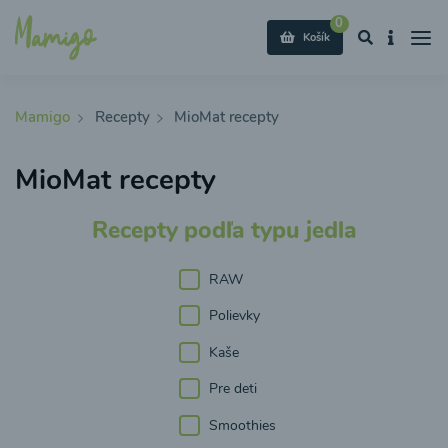
0
Košík
Mamigo
Recepty
MioMat recepty
MioMat recepty
Recepty podľa typu jedla
RAW
Polievky
Kaše
Pre deti
Smoothies