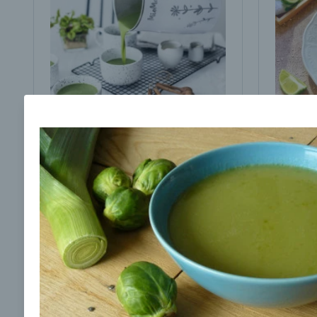
Brokolicová polievka s
Brokol
cesnakom od LaPetit
cviklo
00:25
00:
Zobraziť
Odber noviniek a akcií
Odoslaním registrácie na Newsletter súhlasím s