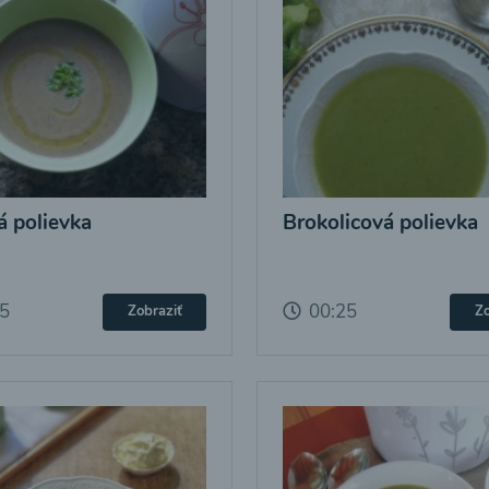
 polievka
Brokolicová polievka
25
00:25
Zobraziť
Zo