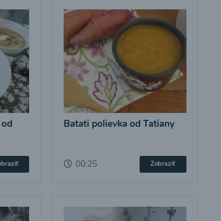
 od
Batati polievka od Tatiany
00:25
braziť
Zobraziť