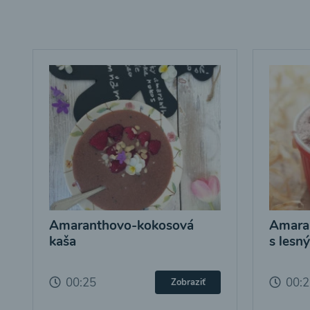
Amaranthovo-kokosová
Amara
kaša
s lesn
00:25
00:
Zobraziť