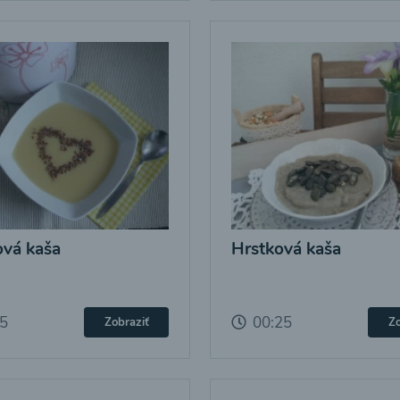
vá kaša
Hrstková kaša
25
00:25
Zobraziť
Zo