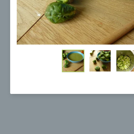
Ochrane osobných údajov
a súhlasím s nimi.
Brokolicová polievka s nivou
Brokol
pečený
mozzar
Mojej 
00:25
00:
Zobraziť