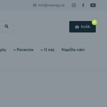
info@mamigo.sk
0
Košík
pty
Recenzie
O nás
Napíšte nám