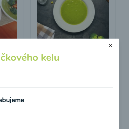
s
Brokolicová polievka s
kukuricou
ičkového kelu
00:25
braziť
Zobraziť
rebujeme
potvrdzujem, že som si prečítal(a)
informácie o