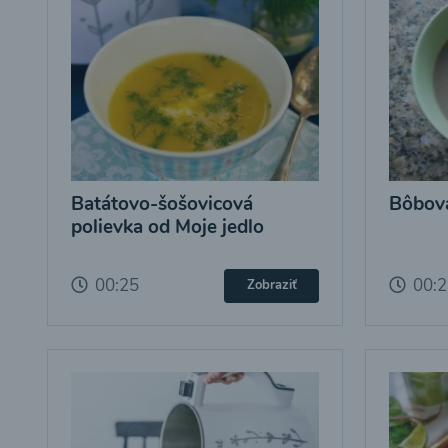
Batátovo-šošovicová
Bôbová
polievka od Moje jedlo
00:25
00:
Zobraziť