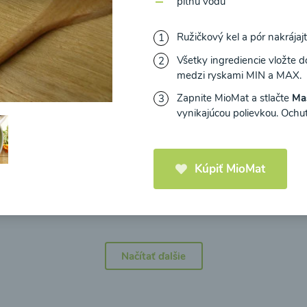
pitnú vodu
Ružičkový kel a pór nakrájaj
Všetky ingrediencie vložte d
medzi ryskami MIN a MAX.
icová polievka s
Brokolicová polievka 
Zapnite MioMat a stlačte
Ma
mi cherry a
syrom
vynikajúcou polievkou. Ochuťt
elou od Recepty
Zdravej Kuchyne
Kúpiť MioMat
25
00:25
Zobraziť
Zo
Načítať ďalšie