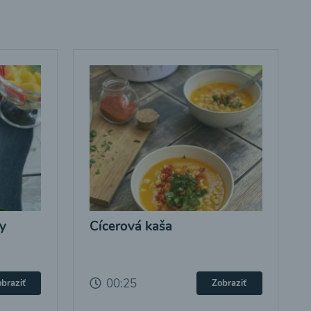
y
Cícerová kaša
00:25
braziť
Zobraziť