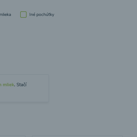
mlieka
Iné pochúťky
h mliek
.
Stačí