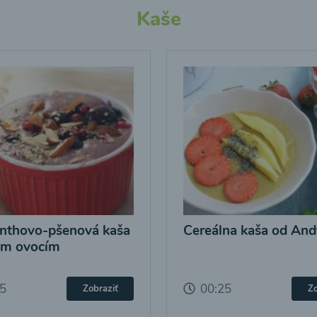
Kaše
nthovo-pšenová kaša
Cereálna kaša od And
ým ovocím
25
00:25
Zobraziť
Zo