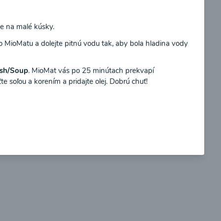
te na malé kúsky.
Súhlasím
o MioMatu a dolejte pitnú vodu tak, aby bola hladina vody
so
Brokolicové cappuccino
sh/Soup
. MioMat vás po 25 minútach prekvapí
e soľou a korením a pridajte olej. Dobrú chuť!
00:25
braziť
Zobraziť