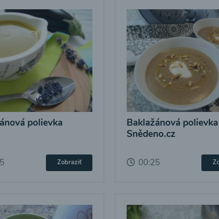
ánová polievka
Baklažánová polievka
Snědeno.cz
25
00:25
Zobraziť
Zo