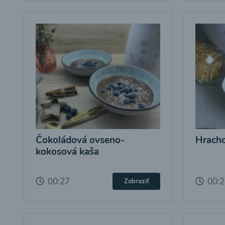
Čokoládová ovseno-
Hracho
kokosová kaša
00:27
00:
Zobraziť