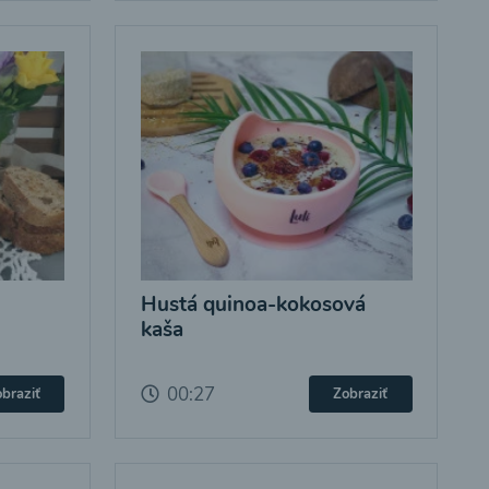
Hustá quinoa-kokosová
kaša
00:27
braziť
Zobraziť