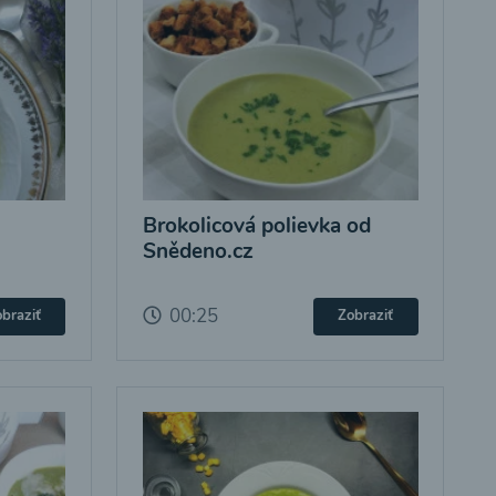
Brokolicová polievka od
Snědeno.cz
00:25
braziť
Zobraziť