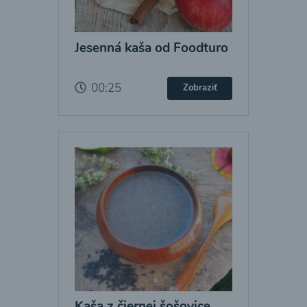
Jesenná kaša od Foodturo
00:25
Zobraziť
Kaša z čiernej šošovice