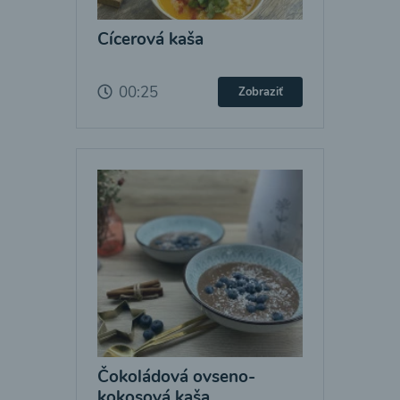
Cícerová kaša
00:25
Zobraziť
Čokoládová ovseno-
kokosová kaša