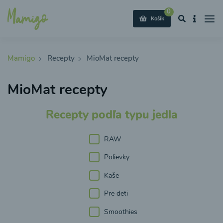
0
Košík
Mamigo
Recepty
MioMat recepty
MioMat recepty
Recepty podľa typu jedla
RAW
Polievky
Kaše
Pre deti
Smoothies