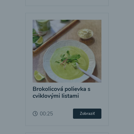
Brokolicová polievka s
cviklovými listami
00:25
Zobraziť