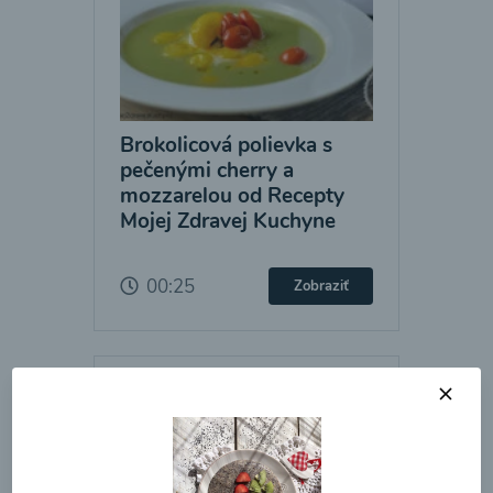
Brokolicová polievka s
pečenými cherry a
mozzarelou od Recepty
Mojej Zdravej Kuchyne
00:25
Zobraziť