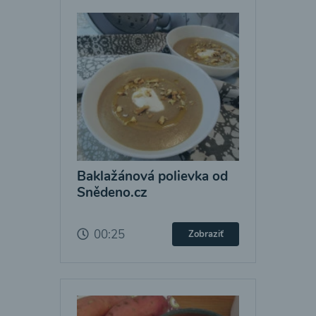
Baklažánová polievka od
Snědeno.cz
00:25
Zobraziť