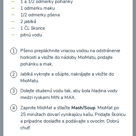
zasielania newsletteru a potvrdzujem, že som si
1 a 1/2 odmerky pohánky
1 odmerku maku
prečítal(a)
informácie o Ochrane osobných
1/2 odmerky pšena
údajov
a súhlasím s nimi.
2 jablká
Brokolicové cappuccino
1 ČL škorice
Súhlasím
pitnú vodu
00:25
Zobraziť
Pšeno prepláchnite vriacou vodou na odstránenie
horkosti a vložte do nádoby MioMatu, pridajte
pohánku a mak.
Jablká vykrojte a ošúpte, nakrájajte a vložte do
Načítať ďalšie
MioMatu.
Dolejte studenú vodu tak, aby bola hladina vody
medzi ryskami MIN a MAX.
Kaše
Zapnite MioMat a stlačte
Mash/Soup
. MioMat po
25 minútach dovarí vynikajúcu kašu. Pridajte škoricu
a prípadne doslaďte a podávajte s ovocím. Dobrú
chuť!