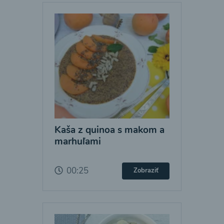
Kaša z quinoa s makom a
marhuľami
00:25
Zobraziť