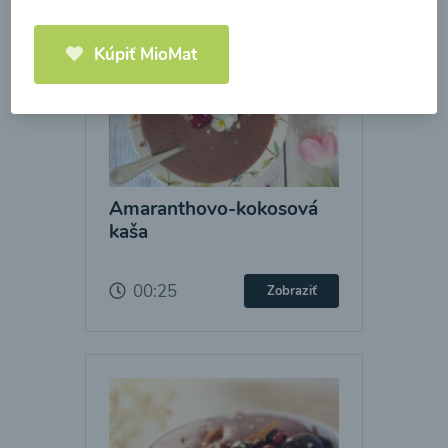
Kúpiť MioMat
Amaranthovo-kokosová
kaša
00:25
Zobraziť