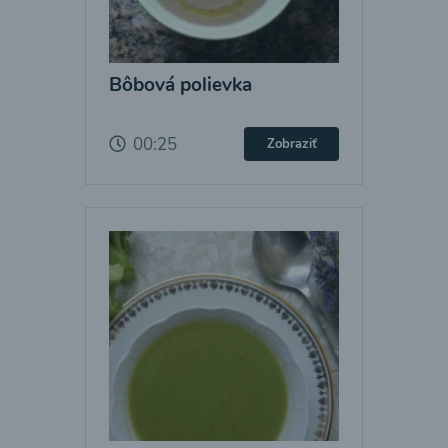
Bôbová polievka
00:25
Zobraziť