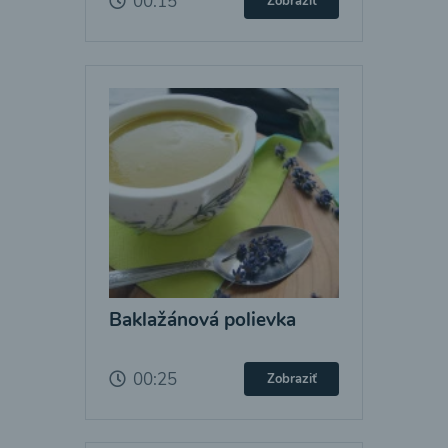
00:15
Zobraziť
Baklažánová polievka
00:25
Zobraziť