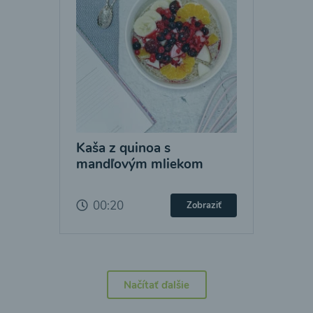
Kaša z quinoa s
mandľovým mliekom
00:20
Zobraziť
Načítať ďalšie