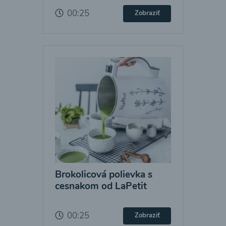
00:25
Zobraziť
Brokolicová polievka s
cesnakom od LaPetit
00:25
Zobraziť