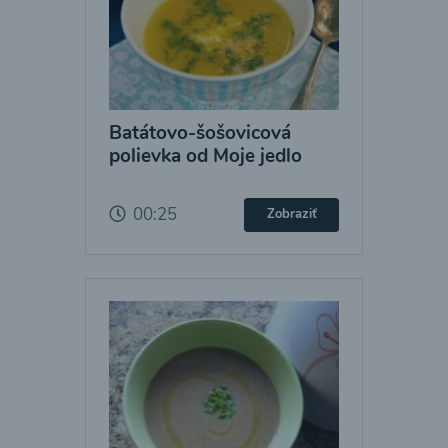
Batátovo-šošovicová
polievka od Moje jedlo
00:25
Zobraziť