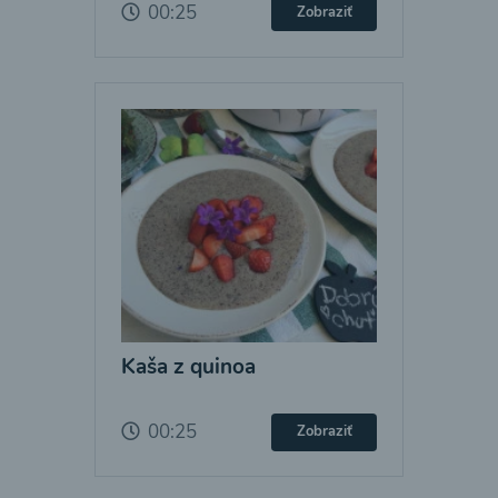
00:25
Zobraziť
Kaša z quinoa
00:25
Zobraziť