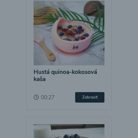
Hustá quinoa-kokosová
kaša
00:27
Zobraziť