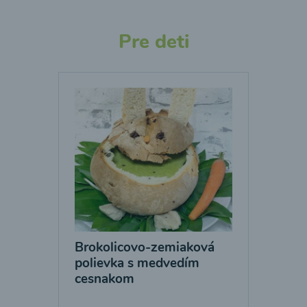
Pre deti
Brokolicovo-zemiaková
polievka s medvedím
cesnakom