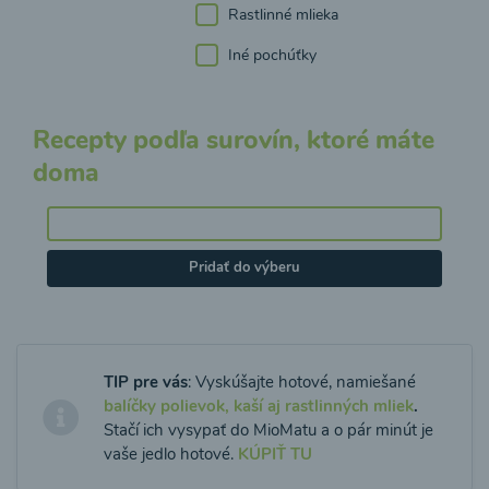
Rastlinné mlieka
Iné pochúťky
Recepty podľa surovín, ktoré máte
doma
Pridať do výberu
TIP pre vás
: Vyskúšajte hotové, namiešané
balíčky polievok, kaší aj rastlinných mliek
.
Stačí ich vysypať do MioMatu a o pár minút je
vaše jedlo hotové.
KÚPIŤ TU