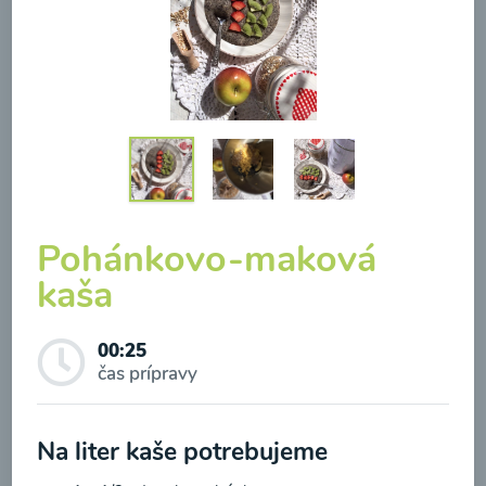
Brokolicová polievka so
syrom
00:25
Zobraziť
Pohánkovo-maková
kaša
00:25
Odber noviniek a akcií
čas prípravy
Odoslaním registrácie na Newsletter súhlasím so
Na liter kaše potrebujeme
spracovaním osobných údajov pre účely