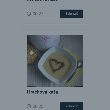
00:27
Zobraziť
Hrachová kaša
00:25
Zobraziť