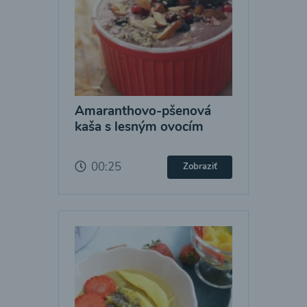
Amaranthovo-pšenová
kaša s lesným ovocím
00:25
Zobraziť