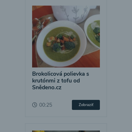
Brokolicová polievka s
krutónmi z tofu od
Snědeno.cz
00:25
Zobraziť