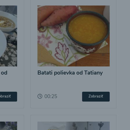
 od
Batati polievka od Tatiany
00:25
braziť
Zobraziť