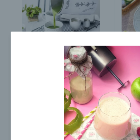
Brokolicová polievka s
Brokol
cesnakom od LaPetit
cviklo
00:25
00:
Zobraziť
Odber noviniek a akcií
Odoslaním registrácie na Newsletter súhlasím s