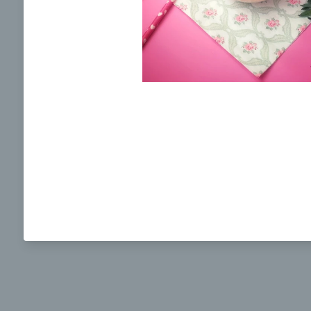
Ochrane osobných údajov
a súhlasím s nimi.
Brokolicová polievka s nivou
Brokol
pečený
mozzar
Mojej 
00:25
00:
Zobraziť