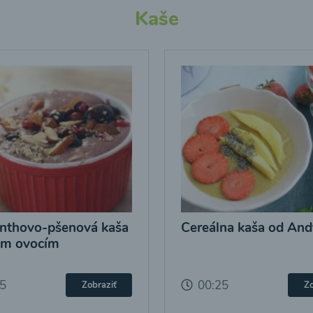
Kaše
nthovo-pšenová kaša
Cereálna kaša od And
ým ovocím
25
00:25
Zobraziť
Zo