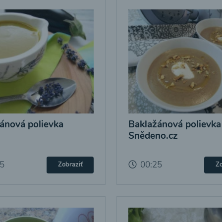
ánová polievka
Baklažánová polievka
Snědeno.cz
25
00:25
Zobraziť
Zo