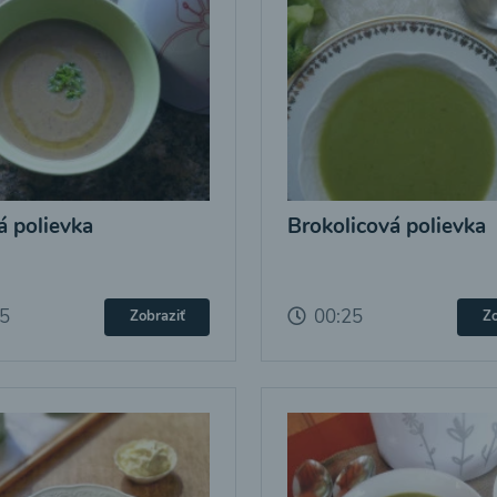
 polievka
Brokolicová polievka
25
00:25
Zobraziť
Zo