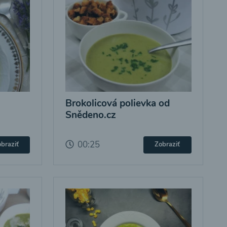
Brokolicová polievka od
Snědeno.cz
00:25
braziť
Zobraziť