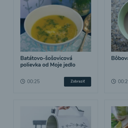
Batátovo-šošovicová
Bôbová
polievka od Moje jedlo
00:25
00:
Zobraziť