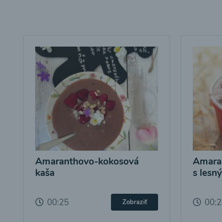
Amaranthovo-kokosová
Amara
kaša
s lesn
00:25
00:
Zobraziť