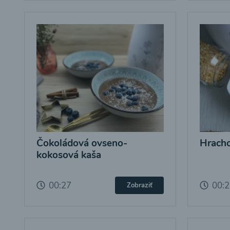
Čokoládová ovseno-
Hracho
kokosová kaša
00:27
00:
Zobraziť