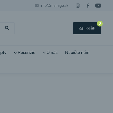
info@mamigo.sk
0
Košík
pty
Recenzie
O nás
Napíšte nám