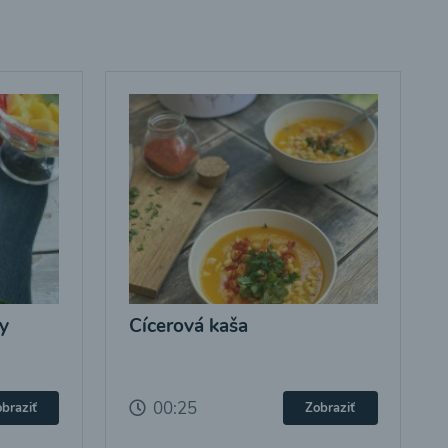
y
Cícerová kaša
00:25
braziť
Zobraziť