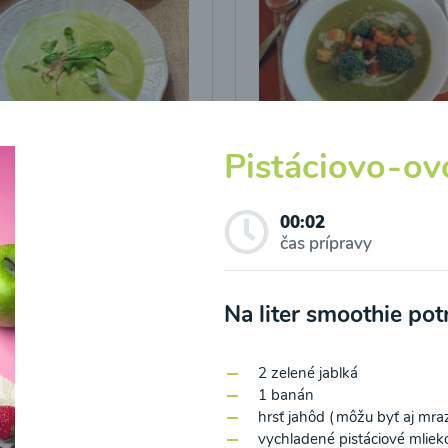
icová polievka s
Brokolicová polievka 
Pistáciovo-ov
vými listami
krutónmi z tofu od
Snědeno.cz
00:02
čas prípravy
25
00:25
Zobraziť
Zo
Na liter smoothie po
2 zelené jablká
1 banán
hrsť jahôd (môžu byť aj mra
o spracovaním osobných údajov pre účely zasielania newsletteru a 
vychladené pistáciové mlie