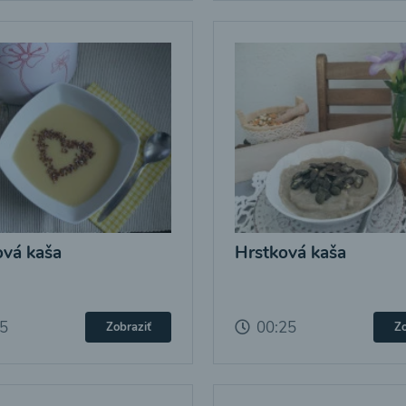
vá kaša
Hrstková kaša
25
00:25
Zobraziť
Zo