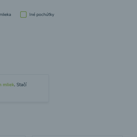
mlieka
Iné pochúťky
h mliek
.
Stačí