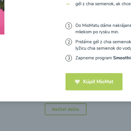
gél z chia semienok, ak chc
Do MioMatu dáme nakrájané j
mliekom po rysku min.
icová polievka s
Brokolicová polievka 
Pridáme gél z chia semienok,
mi cherry a
syrom
lyžicu chia semienok do vody
elou od Recepty
Zapneme program
Smooth
Zdravej Kuchyne
25
00:25
Zobraziť
Zo
Kúpiť MioMat
Načítať ďalšie