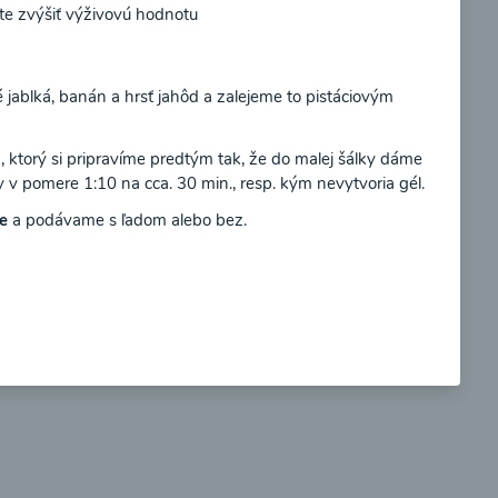
ete zvýšiť výživovú hodnotu
Súhlasím
ablká, banán a hrsť jahôd a zalejeme to pistáciovým
so
Brokolicové cappuccino
 ktorý si pripravíme predtým tak, že do malej šálky dáme
 v pomere 1:10 na cca. 30 min., resp. kým nevytvoria gél.
ie
a podávame s ľadom alebo bez.
00:25
braziť
Zobraziť