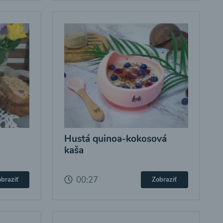
Hustá quinoa-kokosová
kaša
00:27
braziť
Zobraziť