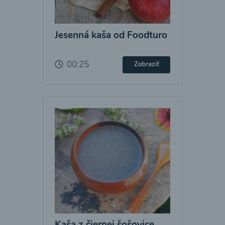
Jesenná kaša od Foodturo
00:25
Zobraziť
Kaša z čiernej šošovice