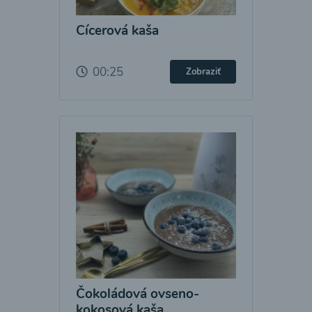
Cícerová kaša
00:25
Zobraziť
Čokoládová ovseno-
kokosová kaša