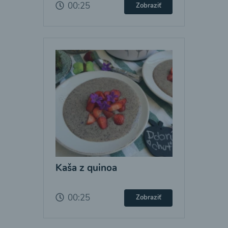
00:25
Zobraziť
Kaša z quinoa
00:25
Zobraziť