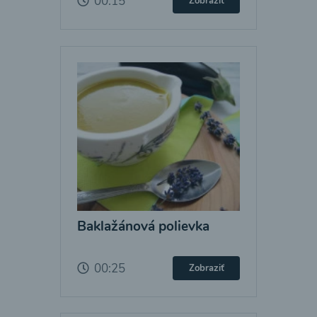
00:15
Zobraziť
Baklažánová polievka
00:25
Zobraziť