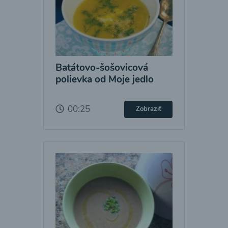
Batátovo-šošovicová
polievka od Moje jedlo
00:25
Zobraziť