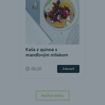
Kaša z quinoa s
mandľovým mliekom
00:20
Zobraziť
Načítať ďalšie