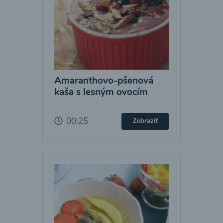
Amaranthovo-pšenová
kaša s lesným ovocím
00:25
Zobraziť