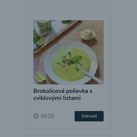
Brokolicová polievka s
cviklovými listami
00:25
Zobraziť