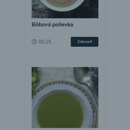
Bôbová polievka
00:25
Zobraziť