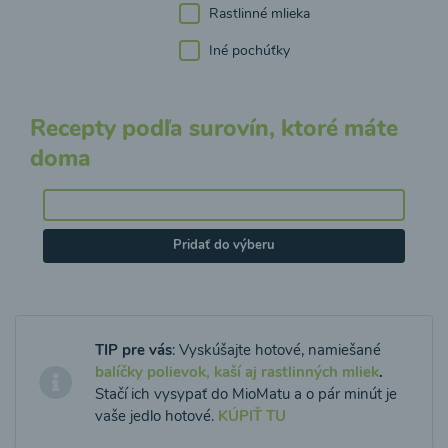
Rastlinné mlieka
Iné pochúťky
Recepty podľa surovín, ktoré máte
doma
Pridať do výberu
TIP pre vás
: Vyskúšajte hotové, namiešané
balíčky polievok, kaší aj rastlinných mliek
.
Stačí ich vysypať do MioMatu a o pár minút je
vaše jedlo hotové.
KÚPIŤ TU