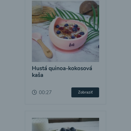
Hustá quinoa-kokosová
kaša
00:27
Zobraziť