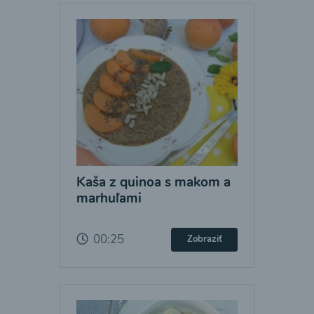
Kaša z quinoa s makom a
marhuľami
00:25
Zobraziť