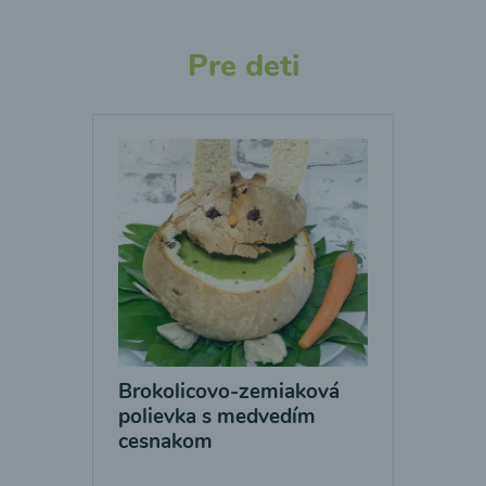
Pre deti
Brokolicovo-zemiaková
polievka s medvedím
cesnakom