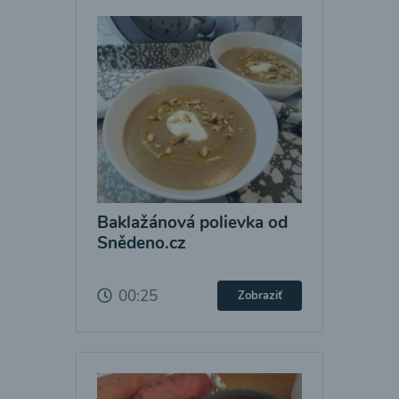
Baklažánová polievka od
Snědeno.cz
00:25
Zobraziť