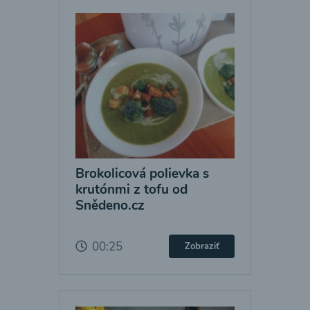
Brokolicová polievka s
krutónmi z tofu od
Snědeno.cz
00:25
Zobraziť