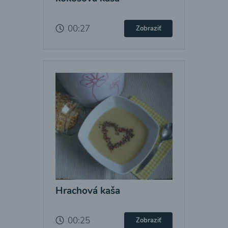
00:27
Zobraziť
Hrachová kaša
00:25
Zobraziť