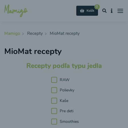
0
Košík
Mamigo
Recepty
MioMat recepty
MioMat recepty
Recepty podľa typu jedla
RAW
Polievky
Kaše
Pre deti
Smoothies