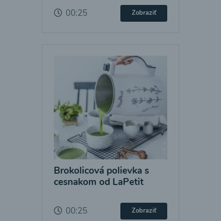
00:25
Zobraziť
Brokolicová polievka s
cesnakom od LaPetit
00:25
Zobraziť