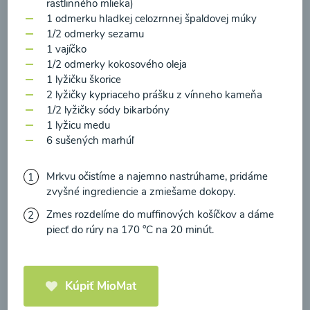
zasielania newsletteru a potvrdzujem, že som si
rastlinného mlieka)
1 odmerku hladkej celozrnnej špaldovej múky
prečítal(a)
informácie o Ochrane osobných
1/2 odmerky sezamu
údajov
a súhlasím s nimi.
1 vajíčko
Brokolicové cappuccino
1/2 odmerky kokosového oleja
Súhlasím
1 lyžičku škorice
2 lyžičky kypriaceho prášku z vínneho kameňa
00:25
Zobraziť
1/2 lyžičky sódy bikarbóny
1 lyžicu medu
6 sušených marhúľ
Mrkvu očistíme a najemno nastrúhame, pridáme
Načítať ďalšie
zvyšné ingrediencie a zmiešame dokopy.
Zmes rozdelíme do muffinových košíčkov a dáme
piecť do rúry na 170 °C na 20 minút.
Kaše
Kúpiť MioMat