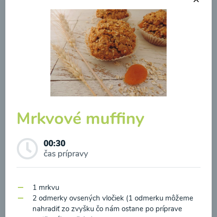
Brokolicová polievka so
syrom
00:25
Zobraziť
Mrkvové muffiny
00:30
čas prípravy
Odber noviniek a akcií
1 mrkvu
Odoslaním registrácie na Newsletter súhlasím so
2 odmerky ovsených vločiek (1 odmerku môžeme
spracovaním osobných údajov pre účely
nahradiť zo zvyšku čo nám ostane po príprave