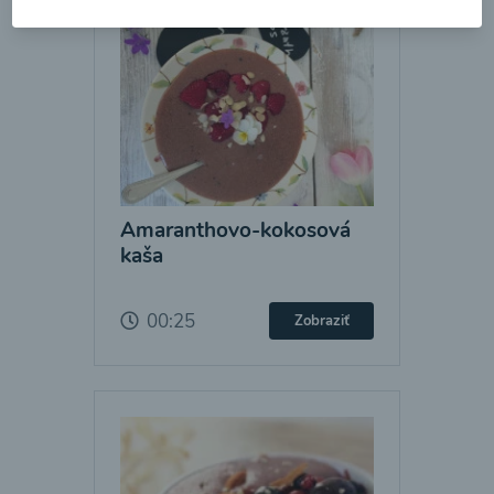
Amaranthovo-kokosová
kaša
00:25
Zobraziť