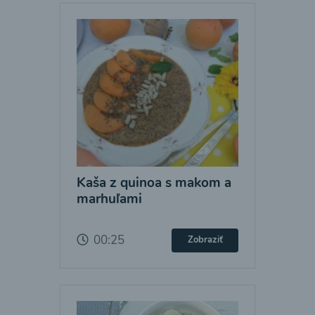
Kaša z quinoa s makom a
marhuľami
00:25
Zobraziť