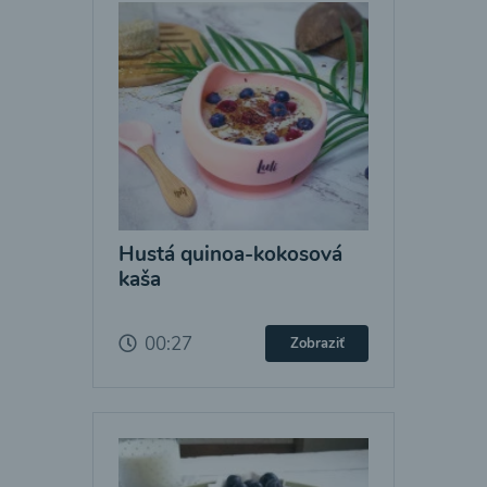
Hustá quinoa-kokosová
kaša
00:27
Zobraziť