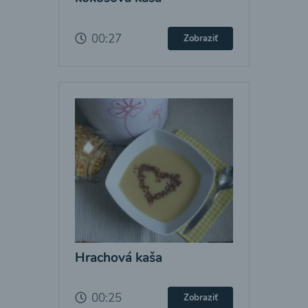
00:27
Zobraziť
Hrachová kaša
00:25
Zobraziť