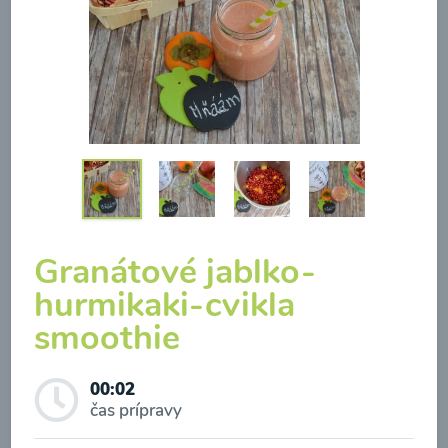
Brokolicová polievka so
syrom
00:25
Zobraziť
Granátové jablko-
hurmikaki-cvikla
smoothie
Odber noviniek a akcií
00:02
Odoslaním registrácie na Newsletter súhlasím so
čas prípravy
spracovaním osobných údajov pre účely