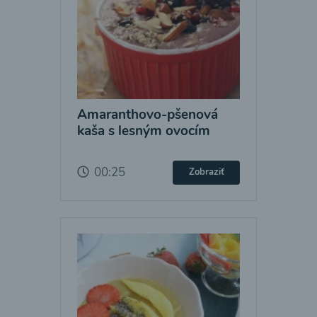
Amaranthovo-pšenová
kaša s lesným ovocím
00:25
Zobraziť