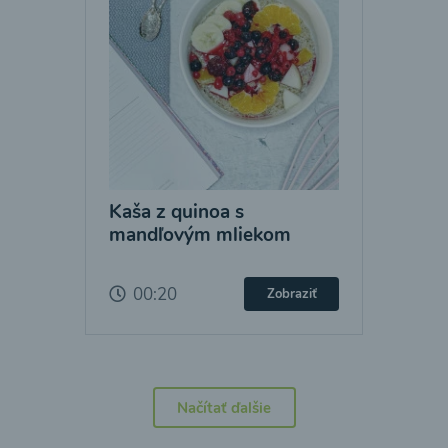
Kaša z quinoa s
mandľovým mliekom
00:20
Zobraziť
Načítať ďalšie