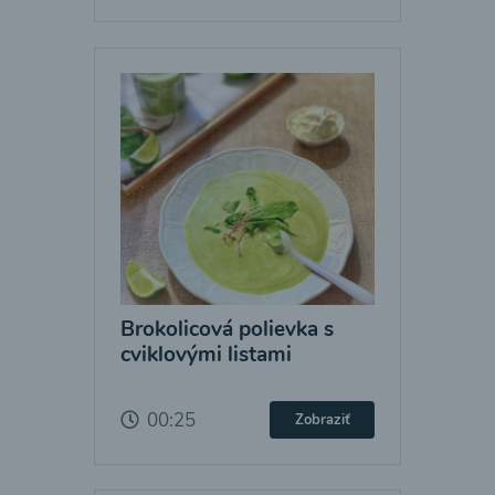
Brokolicová polievka s
cviklovými listami
00:25
Zobraziť