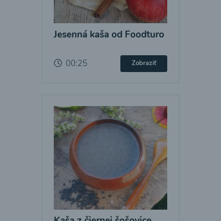
Jesenná kaša od Foodturo
00:25
Zobraziť
Kaša z čiernej šošovice