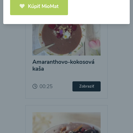
Kúpiť MioMat
Amaranthovo-kokosová
kaša
00:25
Zobraziť