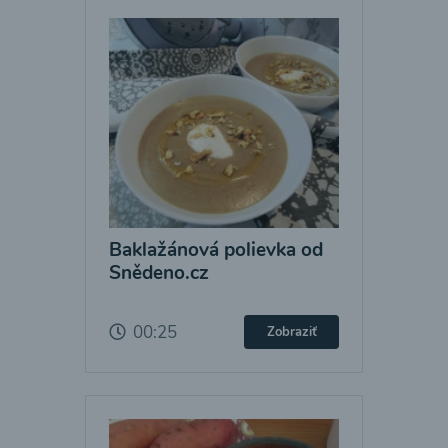
Baklažánová polievka od
Snědeno.cz
00:25
Zobraziť