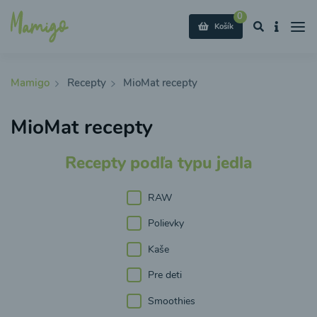
0
Košík
Mamigo
Recepty
MioMat recepty
MioMat recepty
Recepty podľa typu jedla
RAW
Polievky
Kaše
Pre deti
Smoothies