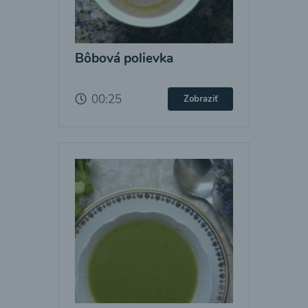
Bôbová polievka
00:25
Zobraziť