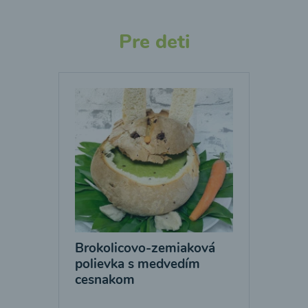
Pre deti
Brokolicovo-zemiaková
polievka s medvedím
cesnakom