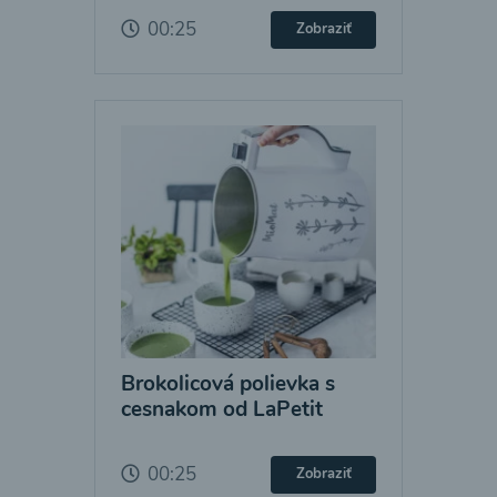
00:25
Zobraziť
Brokolicová polievka s
cesnakom od LaPetit
00:25
Zobraziť