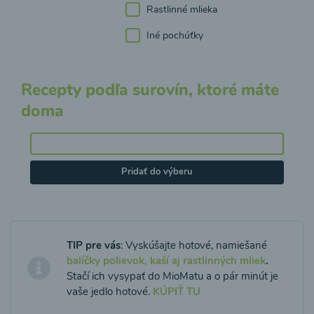
Rastlinné mlieka
Iné pochúťky
Recepty podľa surovín, ktoré máte
doma
Pridať do výberu
TIP pre vás
: Vyskúšajte hotové, namiešané
balíčky polievok, kaší aj rastlinných mliek
.
Stačí ich vysypať do MioMatu a o pár minút je
vaše jedlo hotové.
KÚPIŤ TU