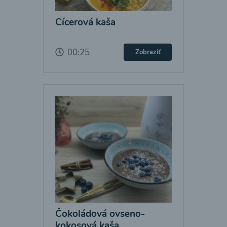
Cícerová kaša
00:25
Zobraziť
Čokoládová ovseno-
kokosová kaša