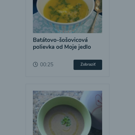
Batátovo-šošovicová
polievka od Moje jedlo
00:25
Zobraziť