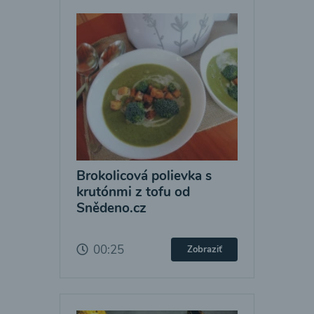
Brokolicová polievka s
krutónmi z tofu od
Snědeno.cz
00:25
Zobraziť