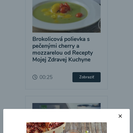
Brokolicová polievka s
pečenými cherry a
mozzarelou od Recepty
Mojej Zdravej Kuchyne
00:25
Zobraziť