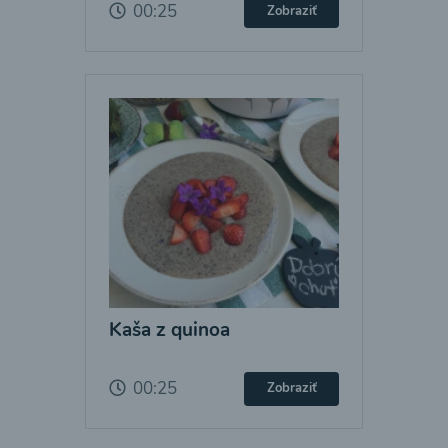
00:25
Zobraziť
Kaša z quinoa
00:25
Zobraziť