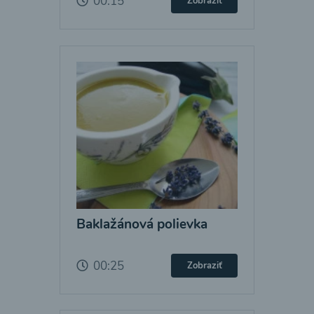
00:15
Zobraziť
Baklažánová polievka
00:25
Zobraziť