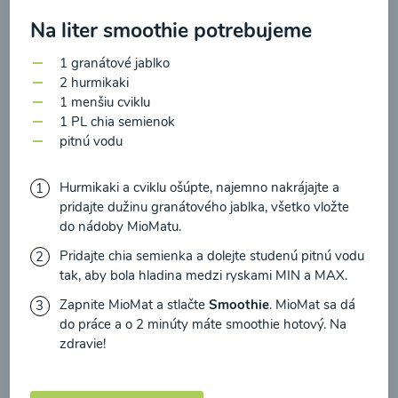
zasielania newsletteru a potvrdzujem, že som si
Na liter smoothie potrebujeme
prečítal(a)
informácie o Ochrane osobných
údajov
a súhlasím s nimi.
1 granátové jablko
Brokolicové cappuccino
2 hurmikaki
Súhlasím
1 menšiu cviklu
1 PL chia semienok
00:25
Zobraziť
pitnú vodu
Hurmikaki a cviklu ošúpte, najemno nakrájajte a
pridajte dužinu granátového jablka, všetko vložte
do nádoby MioMatu.
Načítať ďalšie
Pridajte chia semienka a dolejte studenú pitnú vodu
tak, aby bola hladina medzi ryskami MIN a MAX.
Zapnite MioMat a stlačte
Smoothie
. MioMat sa dá
Kaše
do práce a o 2 minúty máte smoothie hotový. Na
zdravie!