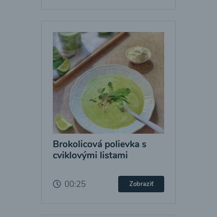
Brokolicová polievka s
cviklovými listami
00:25
Zobraziť