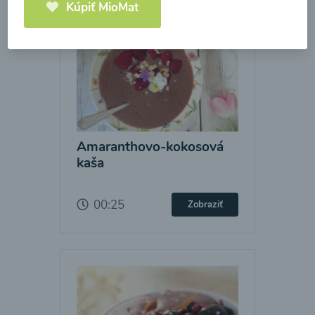
Kúpiť MioMat
Amaranthovo-kokosová
kaša
00:25
Zobraziť