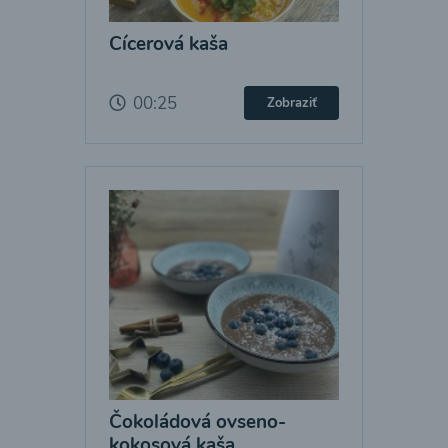
Cícerová kaša
00:25
Zobraziť
Čokoládová ovseno-
kokosová kaša