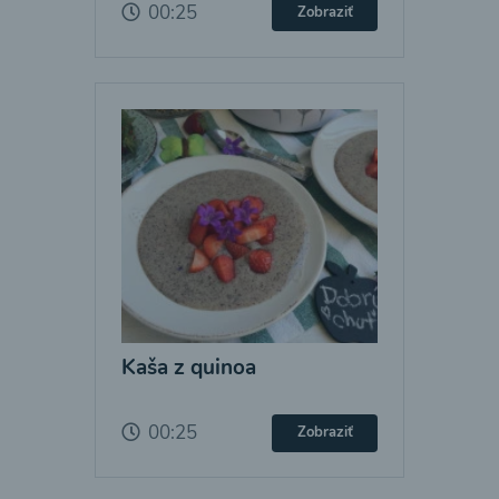
00:25
Zobraziť
Kaša z quinoa
00:25
Zobraziť