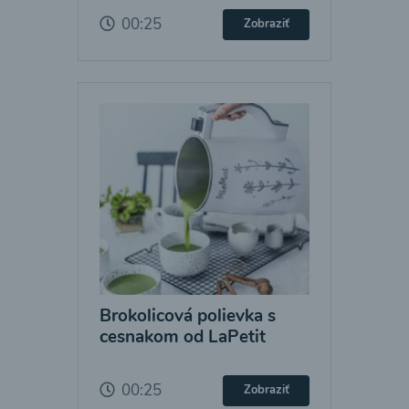
00:25
Zobraziť
Brokolicová polievka s
cesnakom od LaPetit
00:25
Zobraziť