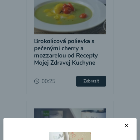
Brokolicová polievka s
pečenými cherry a
mozzarelou od Recepty
Mojej Zdravej Kuchyne
00:25
Zobraziť