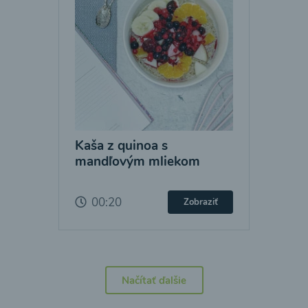
Kaša z quinoa s
mandľovým mliekom
00:20
Zobraziť
Načítať ďalšie