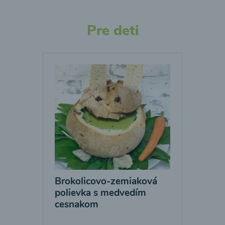
Pre deti
Brokolicovo-zemiaková
polievka s medvedím
cesnakom