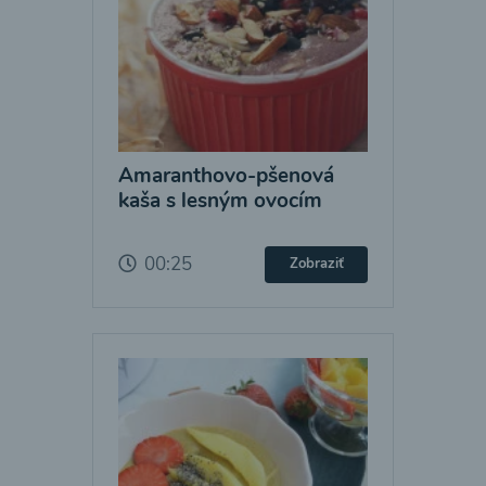
Amaranthovo-pšenová
kaša s lesným ovocím
00:25
Zobraziť