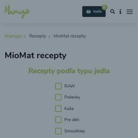
0
Košík
Mamigo
Recepty
MioMat recepty
MioMat recepty
Recepty podľa typu jedla
RAW
Polievky
Kaše
Pre deti
Smoothies