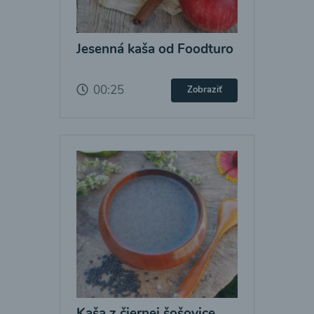
Jesenná kaša od Foodturo
00:25
Zobraziť
Kaša z čiernej šošovice