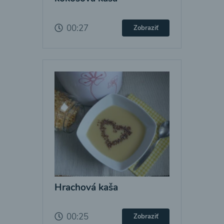
00:27
Zobraziť
Hrachová kaša
00:25
Zobraziť