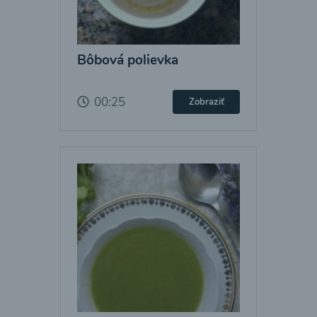
Bôbová polievka
00:25
Zobraziť