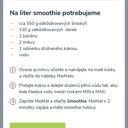
zasielania newsletteru a potvrdzujem, že som si
prečítal(a)
informácie o Ochrane osobných
Na liter smoothie potrebujeme
údajov
a súhlasím s nimi.
Brokolicové cappuccino
cca 550 g odkôstkovaných broskýň
130 g odkôstkovaných sliviek
Súhlasím
2 banány
00:25
Zobraziť
2 mrkvy
1 odmerku strúhaného kokosu
vodu
Ovocie aj mrkvu očistite a nakrájajte na malé kúsky
Načítať ďalšie
a vložte do nádoby MioMatu.
Pridajte kokos a dolejte studenú pitnú vodu tak, aby
bola hladina vody medzi ryskami MIN a MAX.
Kaše
Zapnite MioMat a stlačte
Smoothie
. MioMat o 2
minútky zapípa a máte smoothie hotový.