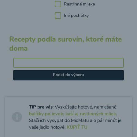
Rastlinné mlieka
Iné pochúťky
Recepty podľa surovín, ktoré máte
doma
Pridať do výberu
TIP pre vás
: Vyskúšajte hotové, namiešané
balíčky polievok, kaší aj rastlinných mliek
.
Stačí ich vysypať do MioMatu a o pár minút je
vaše jedlo hotové.
KÚPIŤ TU