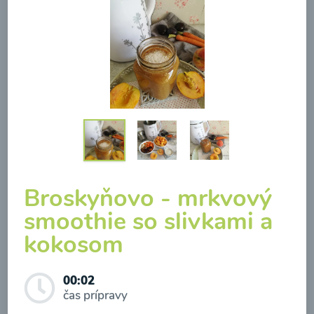
Brokolicová polievka so
syrom
00:25
Zobraziť
Broskyňovo - mrkvový
smoothie so slivkami a
kokosom
Odber noviniek a akcií
Odoslaním registrácie na Newsletter súhlasím so
00:02
čas prípravy
spracovaním osobných údajov pre účely