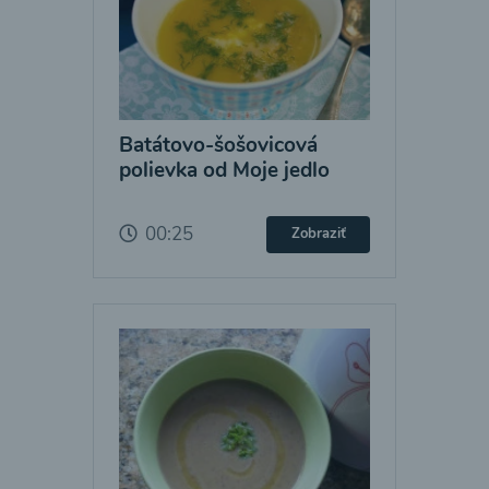
Batátovo-šošovicová
polievka od Moje jedlo
00:25
Zobraziť