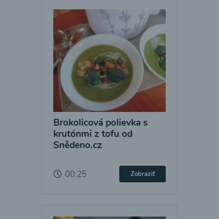
Brokolicová polievka s
krutónmi z tofu od
Snědeno.cz
00:25
Zobraziť