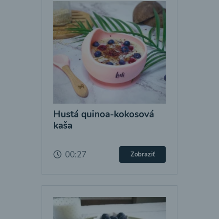
Hustá quinoa-kokosová
kaša
00:27
Zobraziť