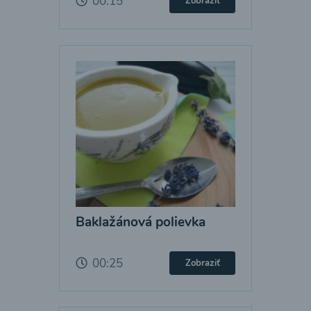
00:15
Zobraziť
Baklažánová polievka
00:25
Zobraziť