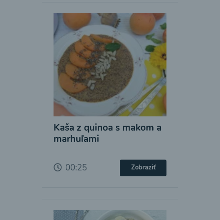
Kaša z quinoa s makom a
marhuľami
00:25
Zobraziť