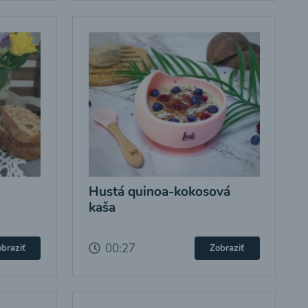
Hustá quinoa-kokosová
kaša
00:27
braziť
Zobraziť