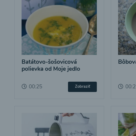
Batátovo-šošovicová
Bôbová
polievka od Moje jedlo
00:25
00:
Zobraziť