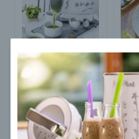
Brokolicová polievka s
Brokol
cesnakom od LaPetit
cviklo
00:25
00:
Zobraziť
Odber noviniek a akcií
Odoslaním registrácie na Newsletter súhlasím s