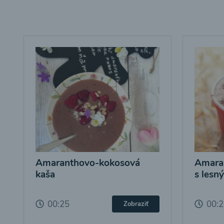
Amaranthovo-kokosová
Amara
kaša
s lesn
00:25
00:
Zobraziť