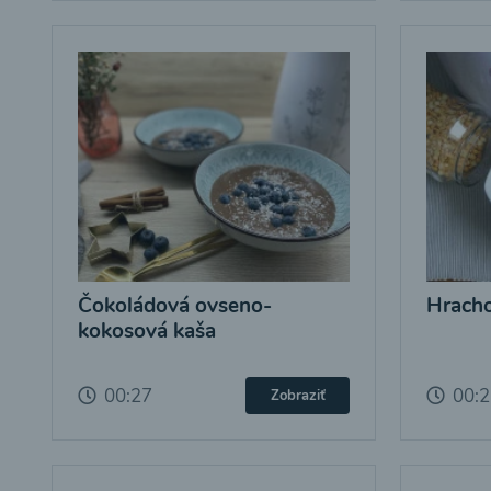
Čokoládová ovseno-
Hracho
kokosová kaša
00:27
00:
Zobraziť