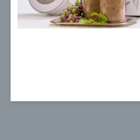
Ochrane osobných údajov
a súhlasím s nimi.
Brokolicová polievka s nivou
Brokol
pečený
mozzar
Mojej 
00:25
00:
Zobraziť