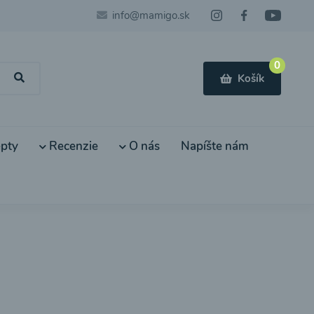
info@mamigo.sk
0
Košík
pty
Recenzie
O nás
Napíšte nám