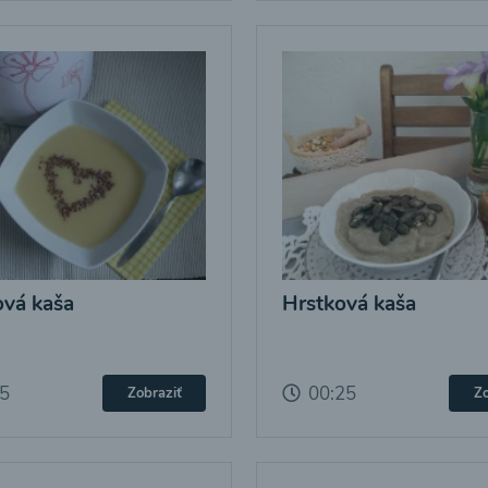
vá kaša
Hrstková kaša
25
00:25
Zobraziť
Zo