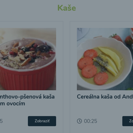
Kaše
nthovo-pšenová kaša
Cereálna kaša od And
ým ovocím
25
00:25
Zobraziť
Zo