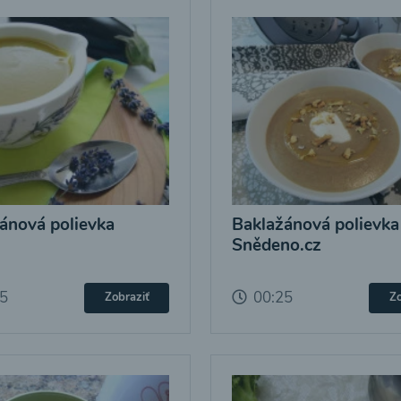
ánová polievka
Baklažánová polievka
Snědeno.cz
25
00:25
Zobraziť
Zo