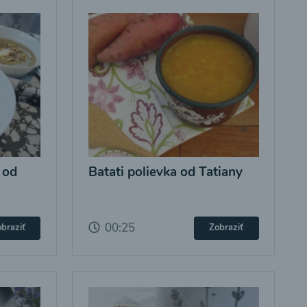
 od
Batati polievka od Tatiany
00:25
braziť
Zobraziť