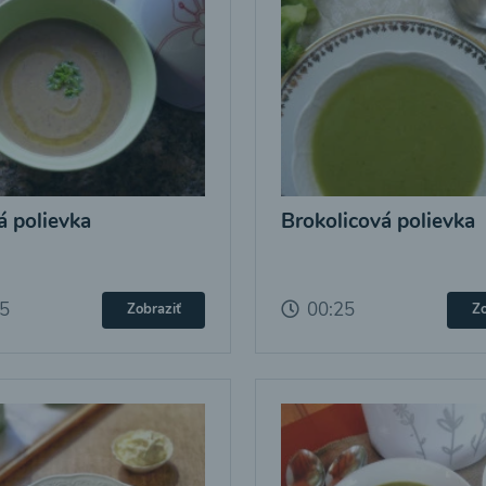
 polievka
Brokolicová polievka
25
00:25
Zobraziť
Zo