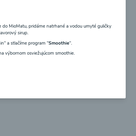
Súhlasím
do MioMatu, pridáme natrhané a vodou umyté guličky
avorový sirup.
so
Brokolicové cappuccino
n" a stlačíme program "
Smoothie
".
na výbornom osviežujúcom smoothie.
00:25
braziť
Zobraziť