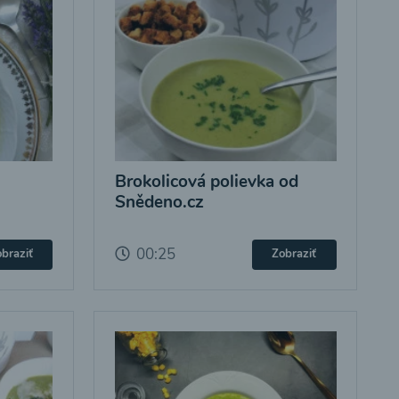
Brokolicová polievka od
Snědeno.cz
00:25
braziť
Zobraziť