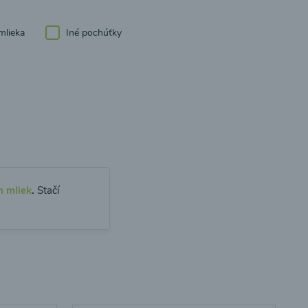
mlieka
Iné pochúťky
h mliek
.
Stačí