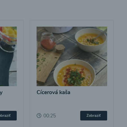
y
Cícerová kaša
00:25
braziť
Zobraziť