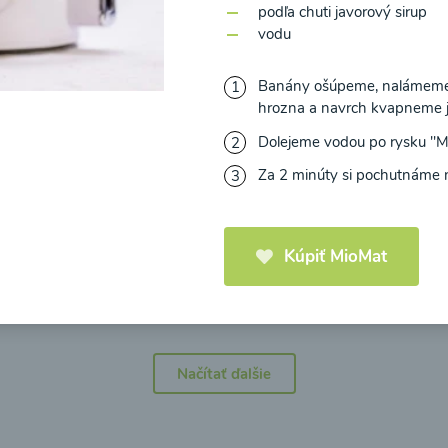
podľa chuti javorový sirup
vodu
Banány ošúpeme, nalámeme 
hrozna a navrch kvapneme j
icová polievka s
Brokolicová polievka 
Dolejeme vodou po rysku "Mi
mi cherry a
syrom
Za 2 minúty si pochutnáme 
elou od Recepty
Zdravej Kuchyne
Kúpiť MioMat
25
00:25
Zobraziť
Zo
Načítať ďalšie