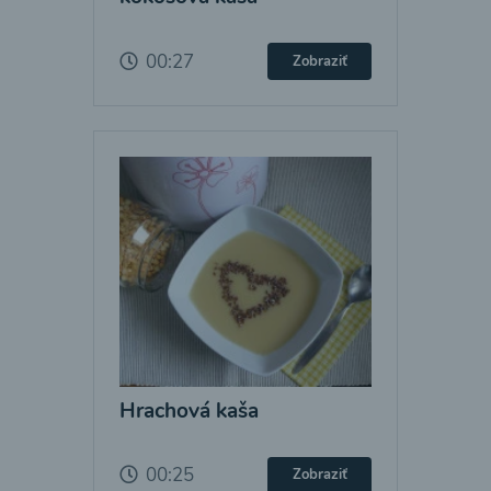
00:27
Zobraziť
Hrachová kaša
00:25
Zobraziť