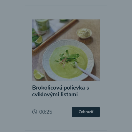
Brokolicová polievka s
cviklovými listami
00:25
Zobraziť