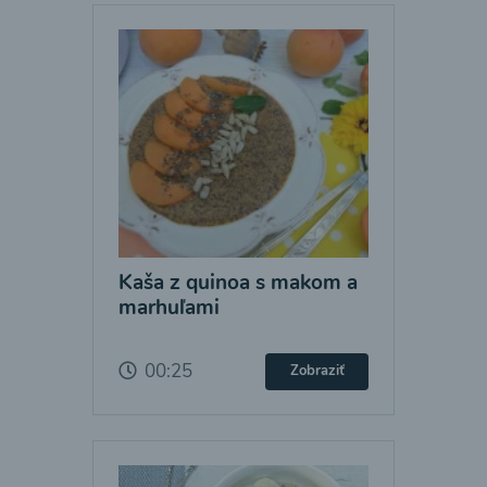
Kaša z quinoa s makom a
marhuľami
00:25
Zobraziť