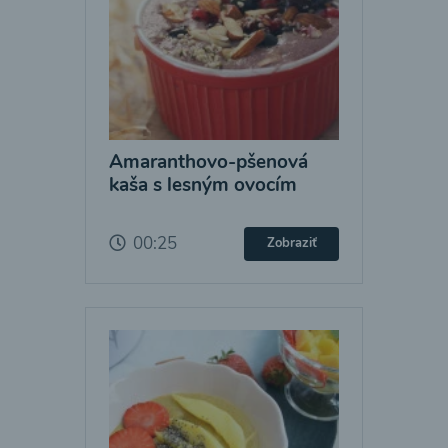
Amaranthovo-pšenová
kaša s lesným ovocím
00:25
Zobraziť