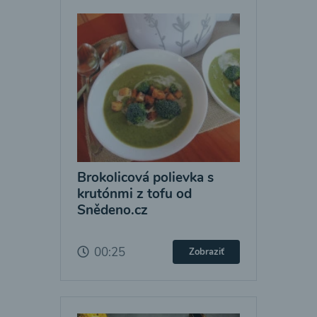
Brokolicová polievka s
krutónmi z tofu od
Snědeno.cz
00:25
Zobraziť