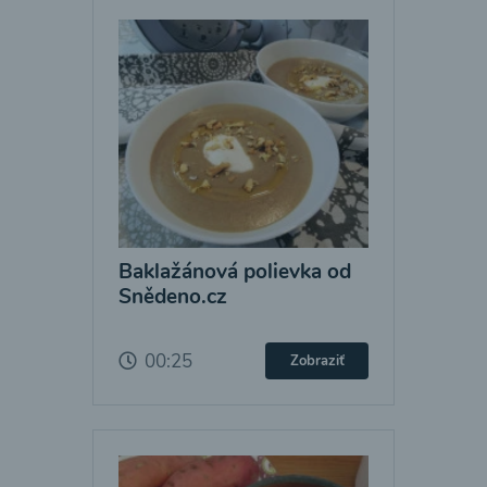
Baklažánová polievka od
Snědeno.cz
00:25
Zobraziť