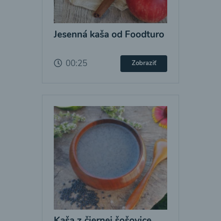
Jesenná kaša od Foodturo
00:25
Zobraziť
Kaša z čiernej šošovice