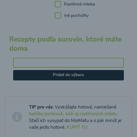
Rastlinné mlieka
Iné pochúťky
Recepty podľa surovín, ktoré máte
doma
Pridať do výberu
TIP pre vás
: Vyskúšajte hotové, namiešané
balíčky polievok, kaší aj rastlinných mliek
.
Stačí ich vysypať do MioMatu a o pár minút je
vaše jedlo hotové.
KÚPIŤ TU