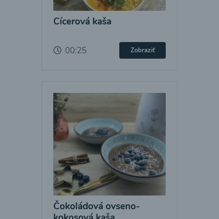
Cícerová kaša
00:25
Zobraziť
Čokoládová ovseno-
kokosová kaša