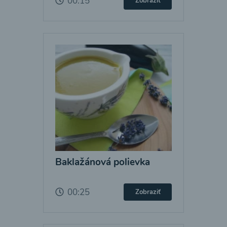
00:15
Zobraziť
Baklažánová polievka
00:25
Zobraziť