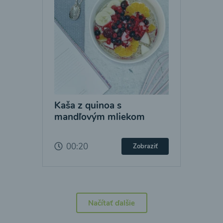
Kaša z quinoa s
mandľovým mliekom
00:20
Zobraziť
Načítať ďalšie