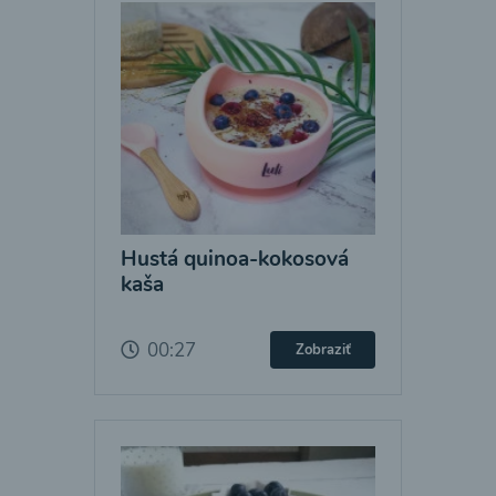
Hustá quinoa-kokosová
kaša
00:27
Zobraziť