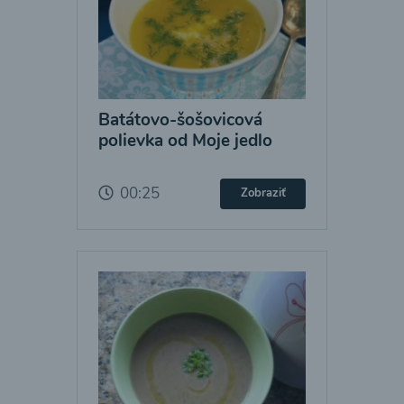
Batátovo-šošovicová
polievka od Moje jedlo
00:25
Zobraziť