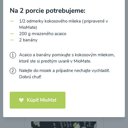
zasielania newsletteru a potvrdzujem, že som si
Na 2 porcie potrebujeme:
prečítal(a)
informácie o Ochrane osobných
údajov
a súhlasím s nimi.
1/2 odmerky kokosového mlieka (pripravené v
Brokolicové cappuccino
MioMate)
Súhlasím
200 g mrazeného acaico
2 banány
00:25
Zobraziť
Acaico a banány pomixujte s kokosovým mliekom,
ktoré ste si predtým uvarili v MioMate.
Nalejte do misiek a prípadne nechajte vychladiť.
Načítať ďalšie
Dobrú chuť!
Kaše
Kúpiť MioMat