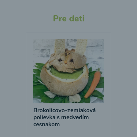
Pre deti
Brokolicovo-zemiaková
polievka s medvedím
cesnakom