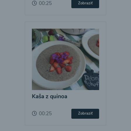
00:25
Zobraziť
Kaša z quinoa
00:25
Zobraziť