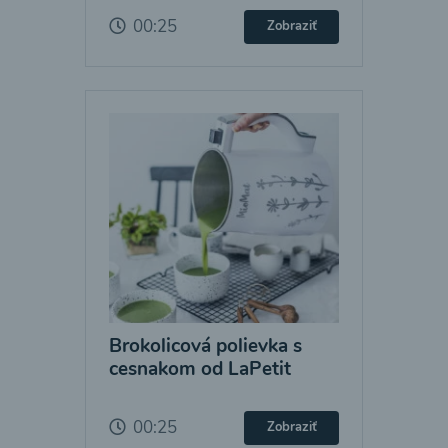
00:25
Zobraziť
Brokolicová polievka s
cesnakom od LaPetit
00:25
Zobraziť