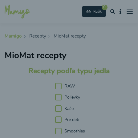
0
Košík
Mamigo
Recepty
MioMat recepty
MioMat recepty
Recepty podľa typu jedla
RAW
Polievky
Kaše
Pre deti
Smoothies