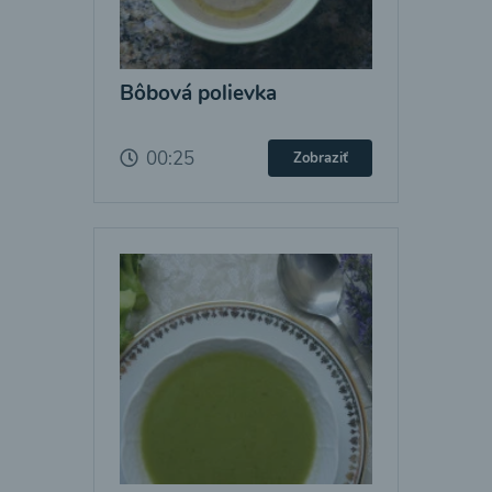
Bôbová polievka
00:25
Zobraziť