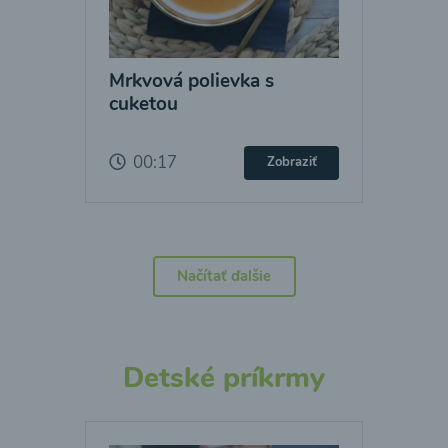
Mrkvová polievka s
cuketou
00:17
Zobraziť
Načítať ďalšie
Detské príkrmy