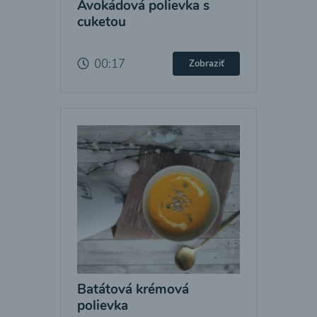
Avokádová polievka s
cuketou
00:17
Zobraziť
Batátová krémová
polievka