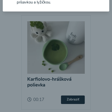
prísavkou a lyžičkou
.
Karfiolovo-hrášková
polievka
00:17
Zobraziť