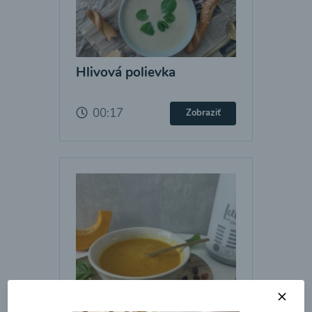
Hlivová polievka
00:17
Zobraziť