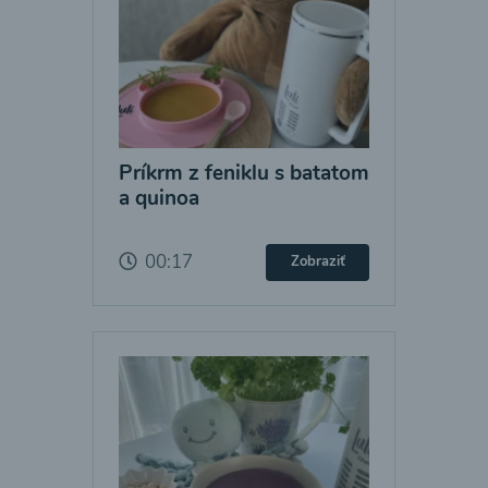
Príkrm z feniklu s batatom
a quinoa
00:17
Zobraziť