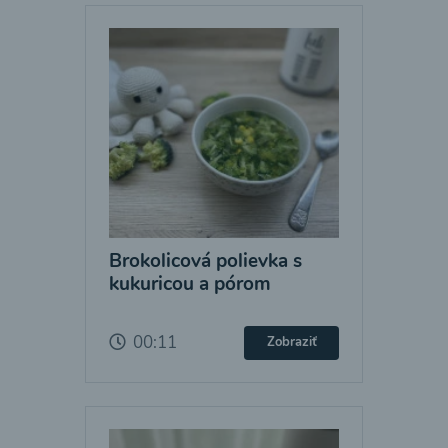
Brokolicová polievka s
kukuricou a pórom
00:11
Zobraziť