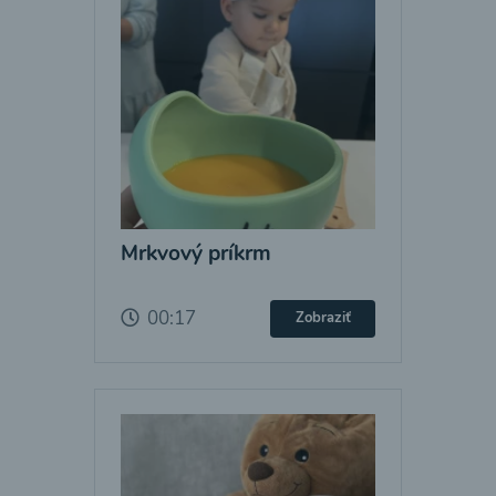
Mrkvový príkrm
00:17
Zobraziť