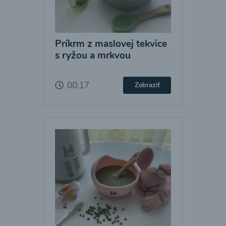
Príkrm z maslovej tekvice
s ryžou a mrkvou
00:17
Zobraziť