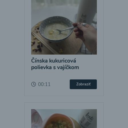
Čínska kukuricová
polievka s vajíčkom
00:11
Zobraziť