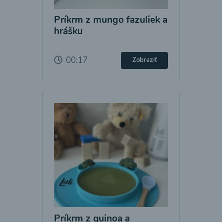
Príkrm z mungo fazuliek a
hrášku
00:17
Zobraziť
Príkrm z quinoa a