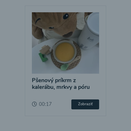
Pšenový príkrm z
kalerábu, mrkvy a póru
00:17
Zobraziť