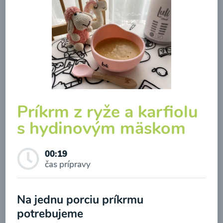
Hokaido polievka
00:17
Zobraziť
Príkrm z ryže a karfiolu
s hydinovým mäskom
00:19
čas prípravy
Odber noviniek a akcií
Odoslaním registrácie na Newsletter súhlasím so
Na jednu porciu príkrmu
Kalerábová polievka s
spracovaním osobných údajov pre účely
potrebujeme
karfiolom a mrkvou