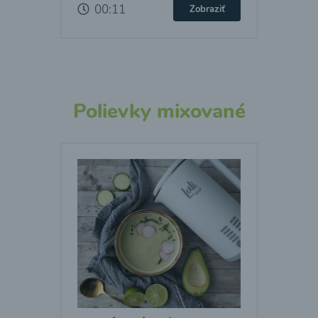
00:11
Zobraziť
Polievky mixované