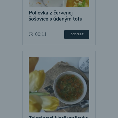
Polievka z červenej
šošovice s údeným tofu
00:11
Zobraziť