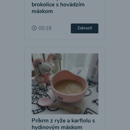
brokolice s hovädzím
mäskom
00:19
Zobraziť
Príkrm z ryže a karfiolu s
hydinovým mäskom