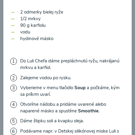
zasielania newsletteru a potvrdzujem, že som si
prečítal(a)
informácie o Ochrane osobných
2 odmerky bielej ryže
00:17
Zobraziť
1/2 mrkvy
údajov
a súhlasím s nimi.
90 g karfiolu
vodu
Súhlasím
hydinové mäsko
Do Luli Chefa dáme prepláchnutú ryžu, nakrájanú
mrkvu a karfiol.
Zalejeme vodou po rysku.
Vyberieme v menu tlačidlo
Soup
a počkáme, kým
sa príkrm uvarí.
Otvoríme nádobu a pridáme uvarené alebo
Kalerábovo-cuketová
naparené mäsko a spustíme
Smoothie
.
polievka s hráškom
Dáme štipku soli a kvapku oleja.
Podávame napr. v
Detskej silikónovej miske Luli s
00:17
Zobraziť