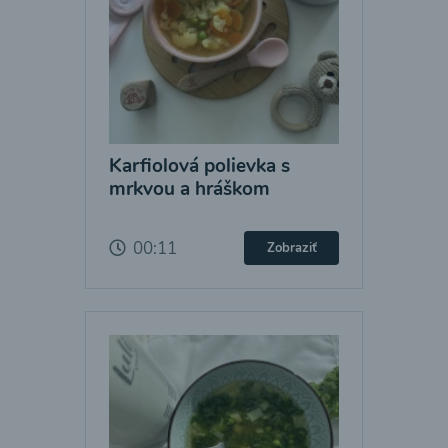
Karfiolová polievka s
mrkvou a hráškom
00:11
Zobraziť