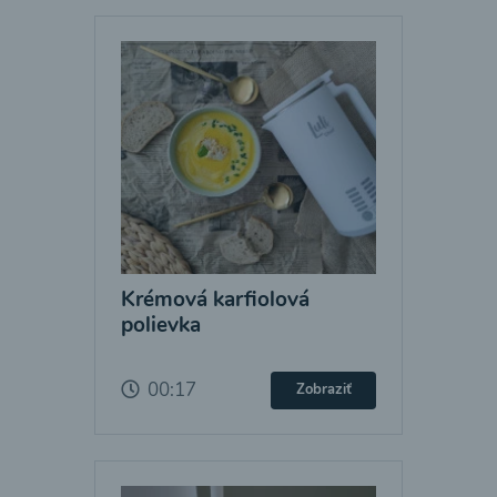
Krémová karfiolová
polievka
00:17
Zobraziť