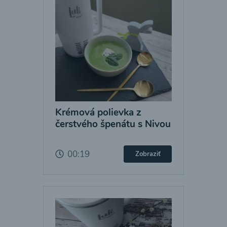
Krémová polievka z
čerstvého špenátu s Nivou
00:19
Zobraziť