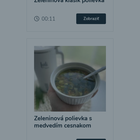
Zeleninová klasik polievka
00:11
Zobraziť
Zeleninová polievka s
medvedím cesnakom