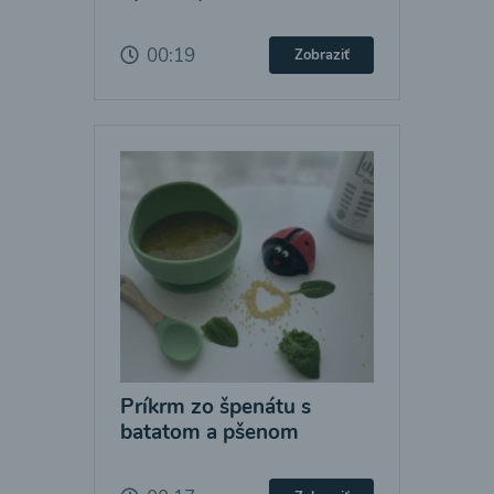
00:19
Zobraziť
Príkrm zo špenátu s
batatom a pšenom