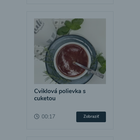
Cviklová polievka s
cuketou
00:17
Zobraziť