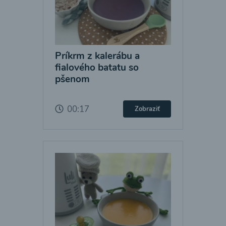
Príkrm z kalerábu a
fialového batatu so
pšenom
00:17
Zobraziť