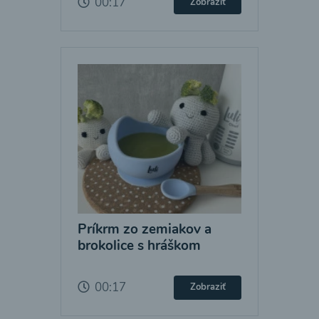
00:17
Zobraziť
Príkrm zo zemiakov a
brokolice s hráškom
00:17
Zobraziť