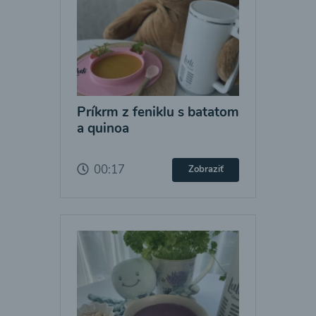
Príkrm z feniklu s batatom
a quinoa
00:17
Zobraziť