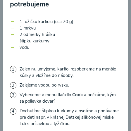
zasielania newsletteru a potvrdzujem, že som si
potrebujeme
prečítal(a)
informácie o Ochrane osobných
00:17
Zobraziť
údajov
a súhlasím s nimi.
1 ružičku karfiolu (cca 70 g)
1 mrkvu
Súhlasím
2 odmerky hrášku
štipku kurkumy
vodu
Zeleninu umyjeme, karfiol rozoberieme na menšie
kúsky a vložíme do nádoby.
Zalejeme vodou po rysku.
Vyberieme v menu tlačidlo
Cook
a počkáme, kým
sa polievka dovarí.
Kalerábovo-cuketová
Dochutíme štipkou kurkumy a osolíme a podávame
polievka s hráškom
pre deti napr. v krásnej
Detskej silikónovej miske
Luli s prísavkou a lyžičkou
.
00:17
Zobraziť