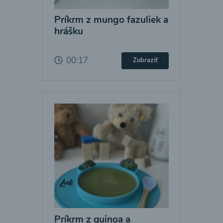
Príkrm z mungo fazuliek a
hrášku
00:17
Zobraziť
Príkrm z quinoa a