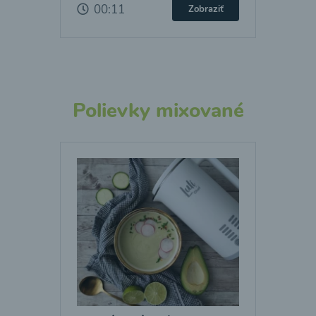
00:11
Zobraziť
Polievky mixované