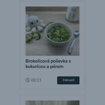
Brokolicová polievka s
kukuricou a pórom
00:11
Zobraziť