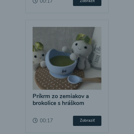
00:17
Zobraziť
Príkrm zo zemiakov a
brokolice s hráškom
00:17
Zobraziť