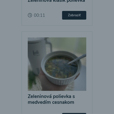
Zeleninová klasik polievka
00:11
Zobraziť
Zeleninová polievka s
medvedím cesnakom