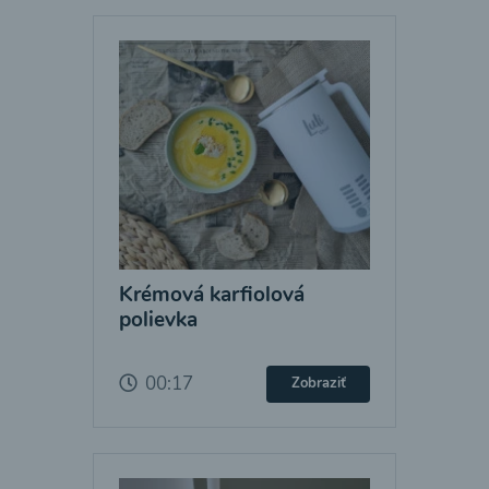
Krémová karfiolová
polievka
00:17
Zobraziť