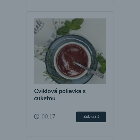
Cviklová polievka s
cuketou
00:17
Zobraziť