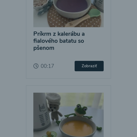
Príkrm z kalerábu a
fialového batatu so
pšenom
00:17
Zobraziť