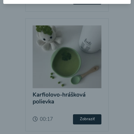
Karfiolovo-hrášková
polievka
00:17
Zobraziť