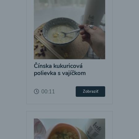
Čínska kukuricová
polievka s vajíčkom
00:11
Zobraziť