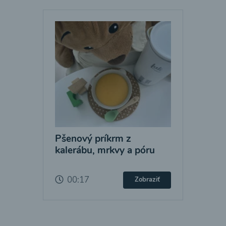
Pšenový príkrm z
kalerábu, mrkvy a póru
00:17
Zobraziť