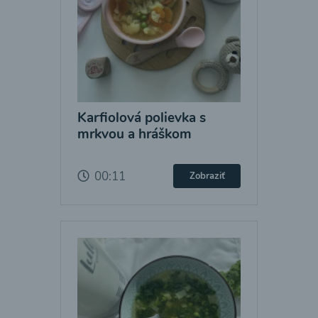
Karfiolová polievka s
mrkvou a hráškom
00:11
Zobraziť