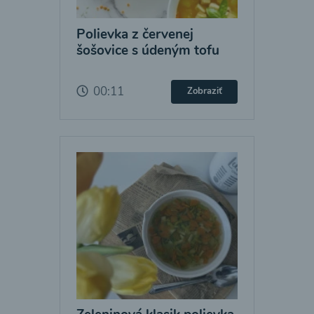
Polievka z červenej
šošovice s údeným tofu
00:11
Zobraziť