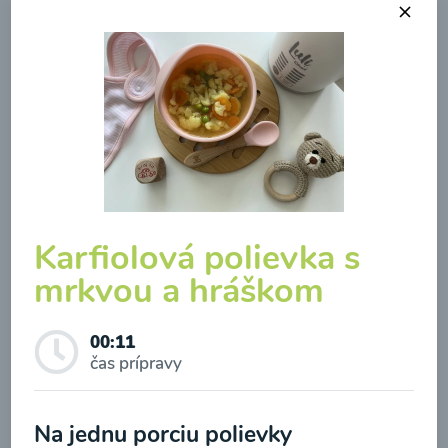
Hokaido polievka
00:17
Zobraziť
Karfiolová polievka s
mrkvou a hráškom
Odber noviniek a akcií
00:11
čas prípravy
Odoslaním registrácie na Newsletter súhlasím so
Kalerábová polievka s
spracovaním osobných údajov pre účely
Na jednu porciu polievky
karfiolom a mrkvou