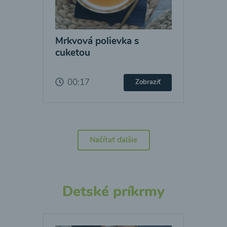
Mrkvová polievka s
cuketou
00:17
Zobraziť
Načítať ďalšie
Detské príkrmy