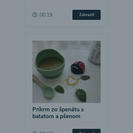
00:19
Zobraziť
Príkrm zo špenátu s
batatom a pšenom