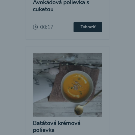
Avokádová polievka s
cuketou
00:17
Zobraziť
Batátová krémová
polievka