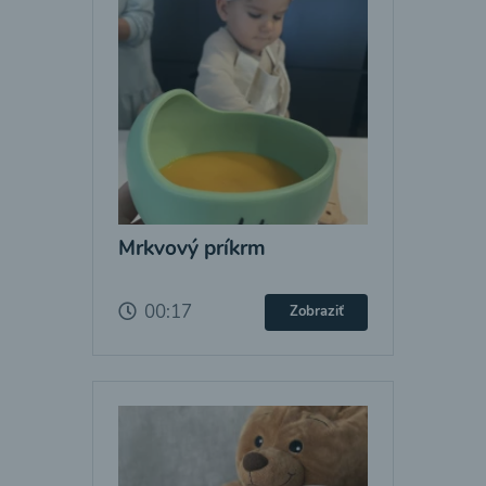
Mrkvový príkrm
00:17
Zobraziť