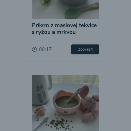
Príkrm z maslovej tekvice
s ryžou a mrkvou
00:17
Zobraziť