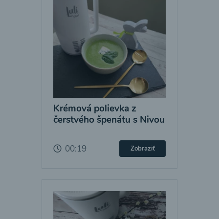
Krémová polievka z
čerstvého špenátu s Nivou
00:19
Zobraziť