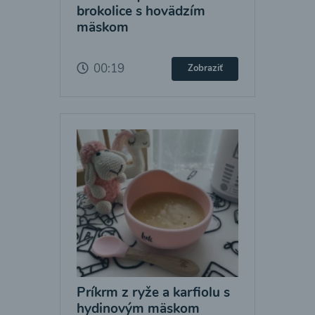
brokolice s hovädzím
mäskom
00:19
Zobraziť
Príkrm z ryže a karfiolu s
hydinovým mäskom