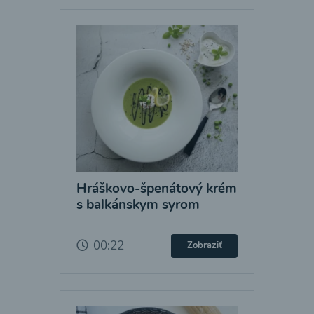
Hráškovo-špenátový krém
s balkánskym syrom
00:22
Zobraziť