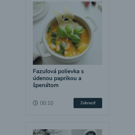
Fazuľová polievka s
údenou paprikou a
špenátom
00:10
Zobraziť