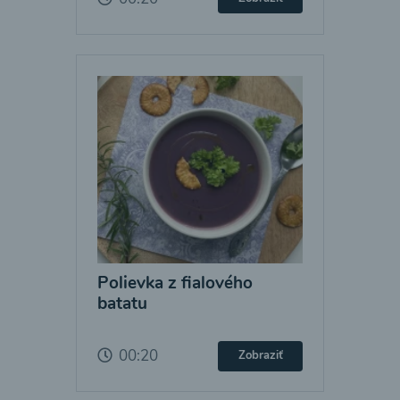
Polievka z fialového
batatu
00:20
Zobraziť