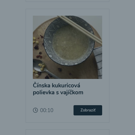
Čínska kukuricová
polievka s vajíčkom
00:10
Zobraziť