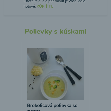
Chefa Midi a o pár minút je vaše jedlo
hotové.
KÚPIŤ TU
Polievky s kúskami
Brokolicová polievka so