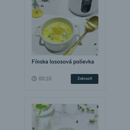
Fínska lososová polievka
00:10
Zobraziť