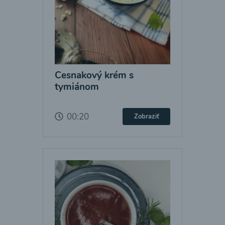
Cesnakový krém s
tymiánom
00:20
Zobraziť