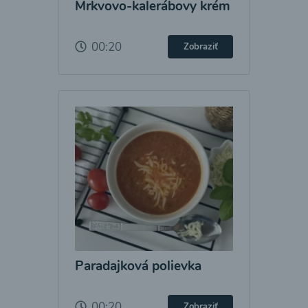
Mrkvovo-kalerábovy krém
00:20
Zobraziť
Paradajková polievka
00:20
Zobraziť