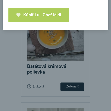
Kúpiť Luli Chef Midi
Batátová krémová
polievka
00:20
Zobraziť