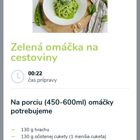
Zelená omáčka na
cestoviny
Zeleninová klasik polievka
00:22
00:10
Zobraziť
čas prípravy
Na porciu (450-600ml) omáčky
Odber noviniek a akcií
potrebujeme
Odoslaním registrácie na Newsletter súhlasím so
130 g hrachu
spracovaním osobných údajov pre účely
130 g očistenej cukety (1 menšia cuketa)