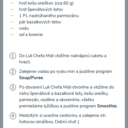
zasielania newsletteru a potvrdzujem, že som si
hrsť kešu orieškov (cca 60 g)
hrsť špenátových listov
prečítal(a)
informácie o Ochrane osobných
1 PL nastrúhaného parmezánu
údajov
a súhlasím s nimi.
pár bazalkových listov
vodu
Súhlasím
Zeleninová polievka s
soľ a korenie
medvedím cesnakom
Do Luli Chefa Midi vložíme nakrájanú cuketu a
00:10
Zobraziť
hrach.
Zalejeme vodou po rysku min a pustíme program
Soup/Puree
.
Po dovarení Luli Chefa Midi otvoríme a vložíme do
Načítať ďalšie
neho špenátové a bazalkové listy, kešu oriešky,
parmezán, osolíme a okoreníme, všetko
premiešame lyžičkou a pustíme program
Smoothie.
Medzitým si uvaríme cestoviny a zalejeme ich
Polievky mixované
hotovou omáčkou. Dobrú chuť :)