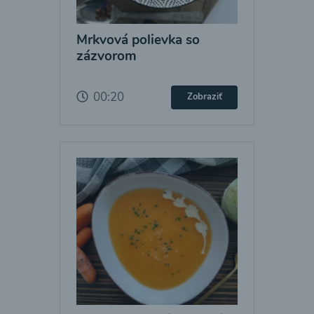
Mrkvová polievka so
zázvorom
00:20
Zobraziť