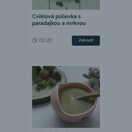
Cviklová polievka s
paradajkou a mrkvou
00:20
Zobraziť