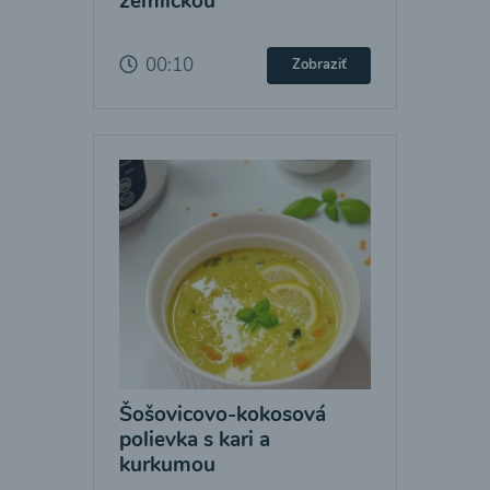
žemličkou
00:10
Zobraziť
Šošovicovo-kokosová
polievka s kari a
kurkumou