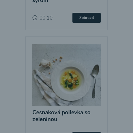
syrom
00:10
Zobraziť
Cesnaková polievka so
zeleninou