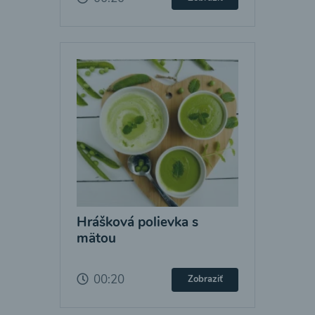
Hrášková polievka s
mätou
00:20
Zobraziť