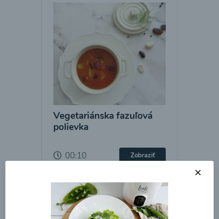
Vegetariánska fazuľová
polievka
00:10
Zobraziť