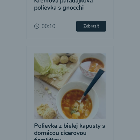
Krémová paradajková
polievka s gnocchi
00:10
Zobraziť
Polievka z bielej kapusty s
domácou cícerovou