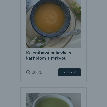
Kalerábová polievka s
karfiolom a mrkvou
00:20
Zobraziť