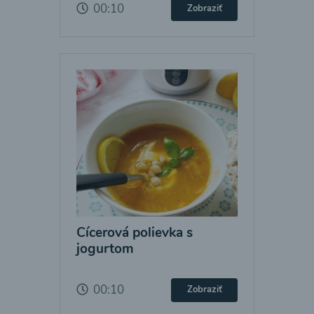
00:10
Zobraziť
Cícerová polievka s
jogurtom
00:10
Zobraziť