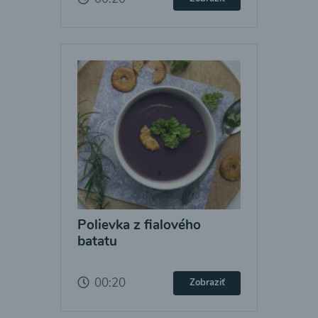
Polievka z fialového
batatu
00:20
Zobraziť