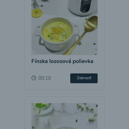
Fínska lososová polievka
00:10
Zobraziť