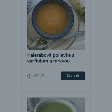
Kalerábová polievka s
karfiolom a mrkvou
00:20
Zobraziť