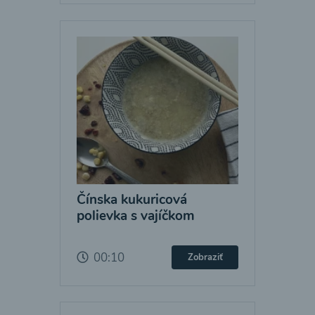
Čínska kukuricová
polievka s vajíčkom
00:10
Zobraziť