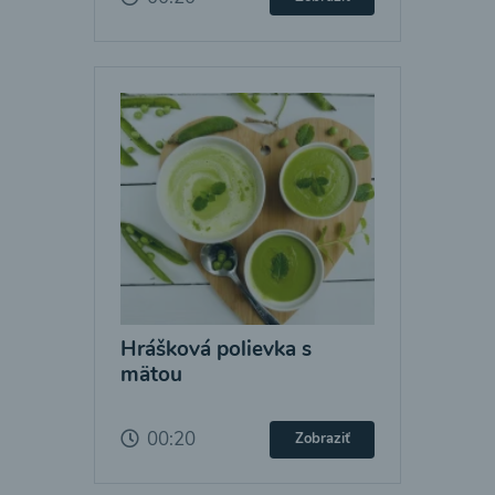
Hrášková polievka s
mätou
00:20
Zobraziť