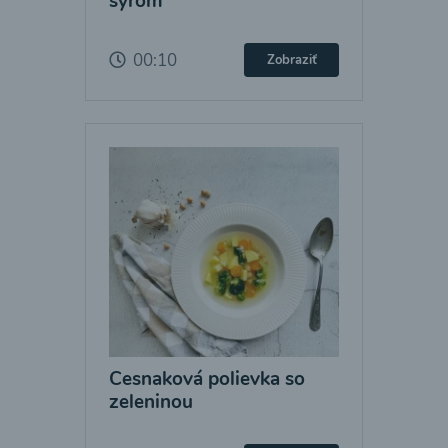
syrom
00:10
Zobraziť
Cesnaková polievka so
zeleninou