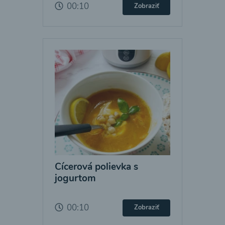
00:10
Zobraziť
Cícerová polievka s
jogurtom
00:10
Zobraziť