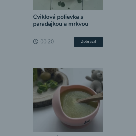
Cviklová polievka s
paradajkou a mrkvou
00:20
Zobraziť