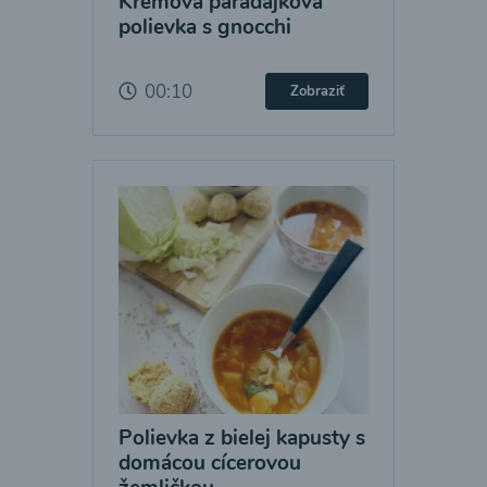
Krémová paradajková
polievka s gnocchi
00:10
Zobraziť
Polievka z bielej kapusty s
domácou cícerovou