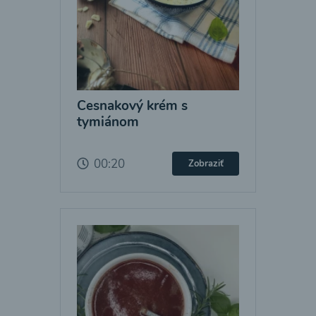
Cesnakový krém s
tymiánom
00:20
Zobraziť