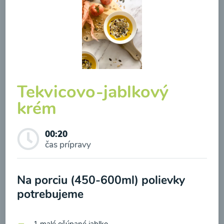
Tekvicovo-jablkový
Zeleninová klasik polievka
krém
00:10
Zobraziť
00:20
čas prípravy
Odber noviniek a akcií
Na porciu (450-600ml) polievky
potrebujeme
Odoslaním registrácie na Newsletter súhlasím so
spracovaním osobných údajov pre účely
1 malé ošúpané jablko