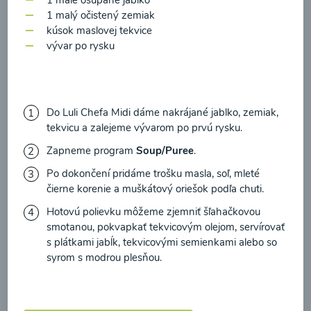
zasielania newsletteru a potvrdzujem, že som si
1 malý očistený zemiak
prečítal(a)
informácie o Ochrane osobných
kúsok maslovej tekvice
údajov
a súhlasím s nimi.
vývar po rysku
Súhlasím
Zeleninová polievka s
medvedím cesnakom
Do Luli Chefa Midi dáme nakrájané jablko, zemiak,
tekvicu a zalejeme vývarom po prvú rysku.
00:10
Zobraziť
Zapneme program
Soup/Puree
.
Po dokončení pridáme trošku masla, soľ, mleté
čierne korenie a muškátový oriešok podľa chuti.
Hotovú polievku môžeme zjemniť šľahačkovou
Načítať ďalšie
smotanou, pokvapkať tekvicovým olejom, servírovať
s plátkami jabĺk, tekvicovými semienkami alebo so
syrom s modrou plesňou.
Polievky mixované