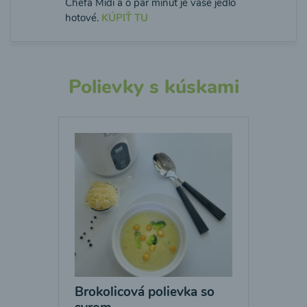
Chefa Midi a o pár minút je vaše jedlo
hotové.
KÚPIŤ TU
Polievky s kúskami
Brokolicová polievka so