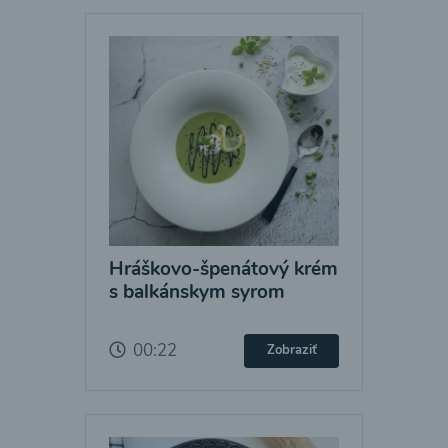
Hráškovo-špenátový krém
s balkánskym syrom
00:22
Zobraziť