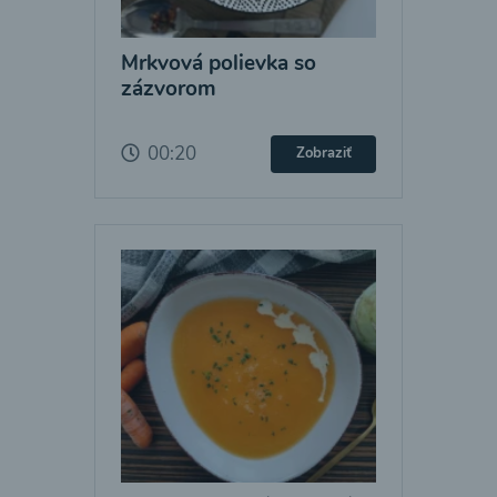
Mrkvová polievka so
zázvorom
00:20
Zobraziť