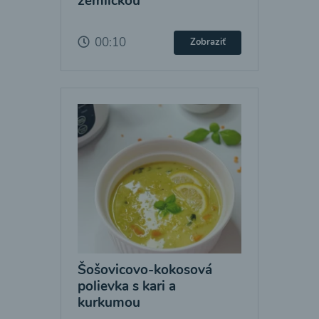
žemličkou
00:10
Zobraziť
Šošovicovo-kokosová
polievka s kari a
kurkumou