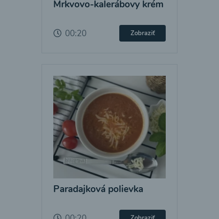
Mrkvovo-kalerábovy krém
00:20
Zobraziť
Paradajková polievka
00:20
Zobraziť