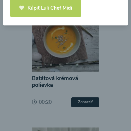
Kúpiť Luli Chef Midi
Batátová krémová
polievka
00:20
Zobraziť