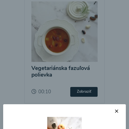
Vegetariánska fazuľová
polievka
00:10
Zobraziť