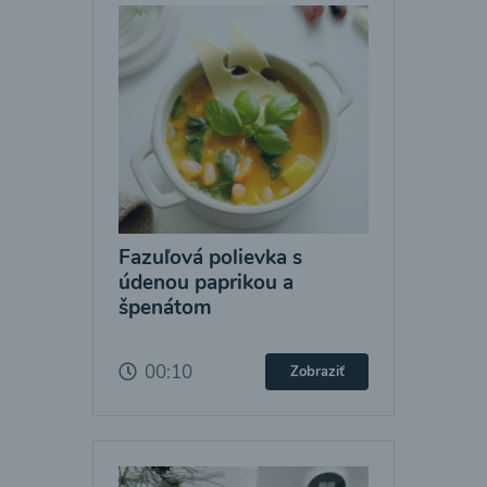
Fazuľová polievka s
údenou paprikou a
špenátom
00:10
Zobraziť