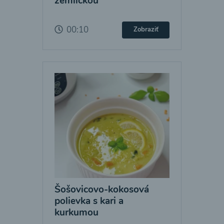
žemličkou
00:10
Zobraziť
Šošovicovo-kokosová
polievka s kari a
kurkumou