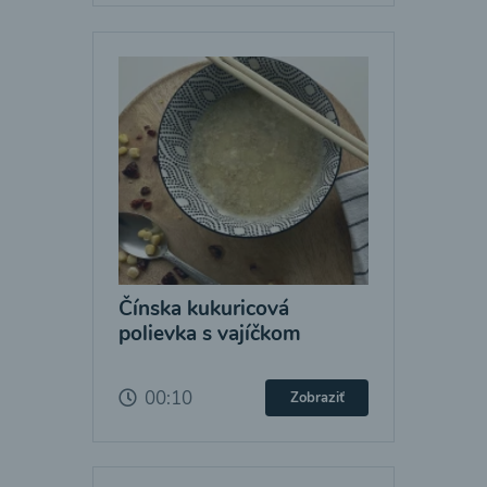
Čínska kukuricová
polievka s vajíčkom
00:10
Zobraziť