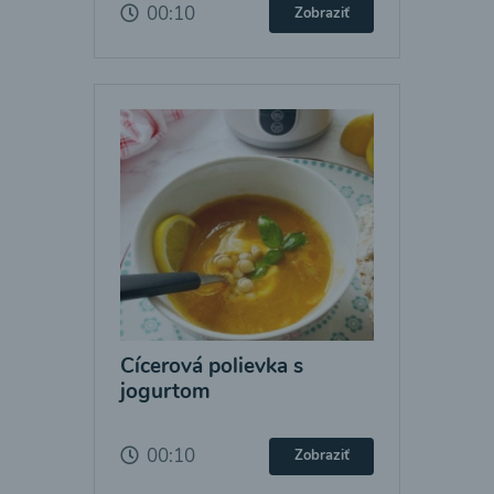
00:10
Zobraziť
Cícerová polievka s
jogurtom
00:10
Zobraziť