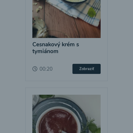
Cesnakový krém s
tymiánom
00:20
Zobraziť