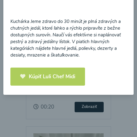
Kuchárka Jeme zdravo do 30 minút je plná zdravých a
chutných jedál, ktoré ľahko a rýchlo pripravíte z bežne
dostupných surovín. Naučí vás efektívne si naplánovať
pestrý a zdravý jedálny lístok. V piatich hlavných
kategóriách nájdete hlavné jedlá, polievky, dezerty a
desiaty, mrazenie a škatuľkovanie.
Kúpiť Luli Chef Midi
Batátová krémová
polievka
00:20
Zobraziť