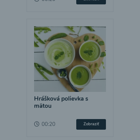
Hrášková polievka s
mätou
00:20
Zobraziť