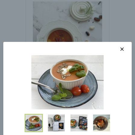
Vegetariánska fazuľová
polievka
00:10
Zobraziť