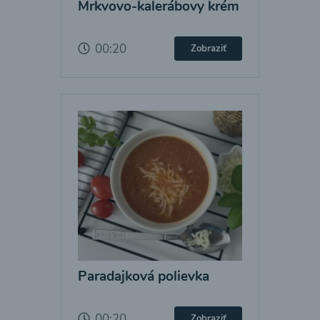
Mrkvovo-kalerábovy krém
00:20
Zobraziť
Paradajková polievka
00:20
Zobraziť