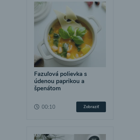
Fazuľová polievka s
údenou paprikou a
špenátom
00:10
Zobraziť