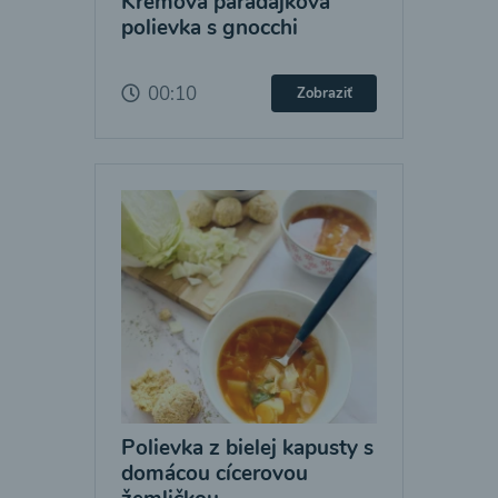
Krémová paradajková
polievka s gnocchi
00:10
Zobraziť
Polievka z bielej kapusty s
domácou cícerovou