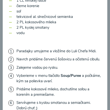
1 ČL rímskej rasce
zasielania newsletteru a potvrdzujem, že som si
čierne korenie
prečítal(a)
informácie o Ochrane osobných
soľ
údajov
a súhlasím s nimi.
tekvicové al. slnečnicové semienka
2 PL kokosového mlieka
Súhlasím
2 PL kyslej smotany
Zeleninová polievka s
vodu
medvedím cesnakom
00:10
Zobraziť
Paradajky umyjeme a vložíme do Luli Chefa Midi.
Navrch pridáme červenú šošovicu a očistenú cibuľu.
Zalejeme vodou po rysku.
Vyberieme v menu tlačidlo
Soup/Puree
a počkáme,
Načítať ďalšie
kým sa polievka uvarí.
Pridáme kokosové mlieko, dochutíme soľou a
korením a premiešame.
Polievky mixované
Servírujeme s kyslou smotanou a semiačkami.
Dobrú chuť ;)