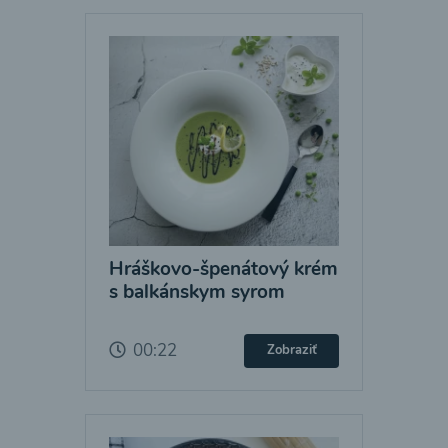
Hráškovo-špenátový krém
s balkánskym syrom
00:22
Zobraziť