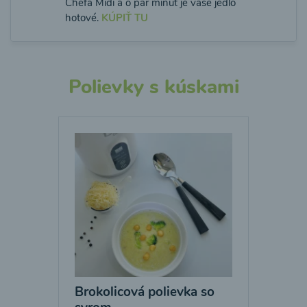
Chefa Midi a o pár minút je vaše jedlo
hotové.
KÚPIŤ TU
Polievky s kúskami
Brokolicová polievka so