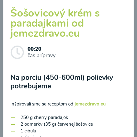
Šošovicový krém s
paradajkami od
jemezdravo.eu
00:20
čas prípravy
Zeleninová klasik polievka
00:10
Na porciu (450-600ml) polievky
Zobraziť
potrebujeme
Odber noviniek a akcií
Inšpirovali sme sa receptom od
jemezdravo.eu
250 g cherry paradajok
Odoslaním registrácie na Newsletter súhlasím so
2 odmerky (35 g) červenej šošovice
spracovaním osobných údajov pre účely
1 cibuľu