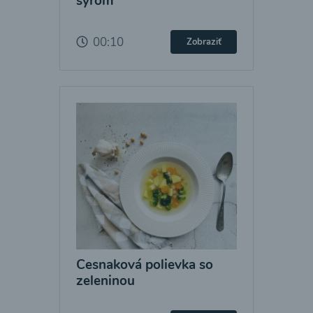
syrom
00:10
Zobraziť
Cesnaková polievka so
zeleninou