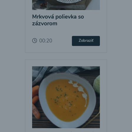
Mrkvová polievka so
zázvorom
00:20
Zobraziť