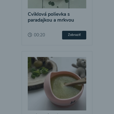
Cviklová polievka s
paradajkou a mrkvou
00:20
Zobraziť