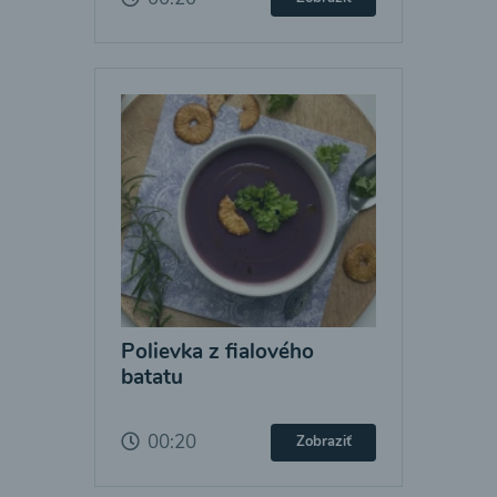
Polievka z fialového
batatu
00:20
Zobraziť