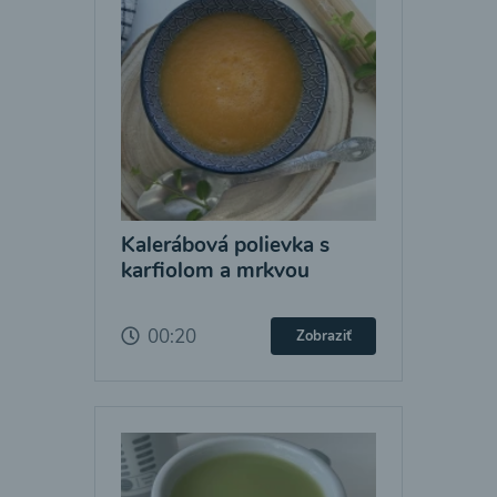
Kalerábová polievka s
karfiolom a mrkvou
00:20
Zobraziť