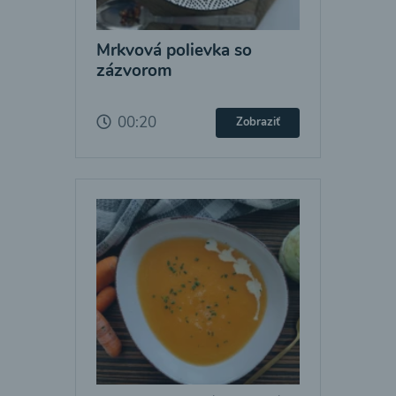
Mrkvová polievka so
zázvorom
00:20
Zobraziť