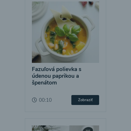
Fazuľová polievka s
údenou paprikou a
špenátom
00:10
Zobraziť