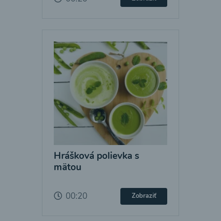
Hrášková polievka s
mätou
00:20
Zobraziť