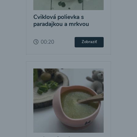
Cviklová polievka s
paradajkou a mrkvou
00:20
Zobraziť