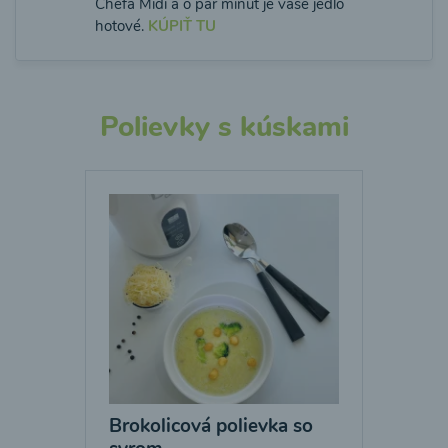
Chefa Midi a o pár minút je vaše jedlo
hotové.
KÚPIŤ TU
Polievky s kúskami
Brokolicová polievka so