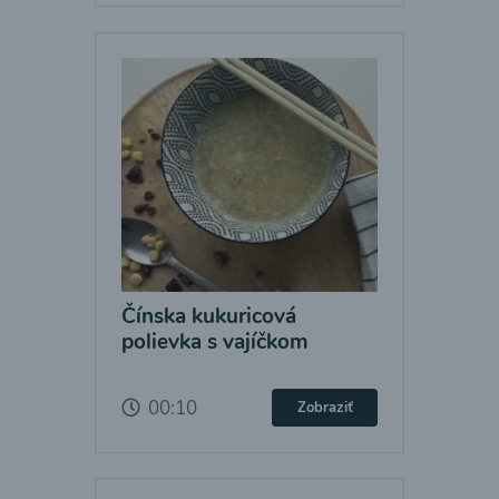
Čínska kukuricová
polievka s vajíčkom
00:10
Zobraziť