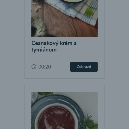
Cesnakový krém s
tymiánom
00:20
Zobraziť