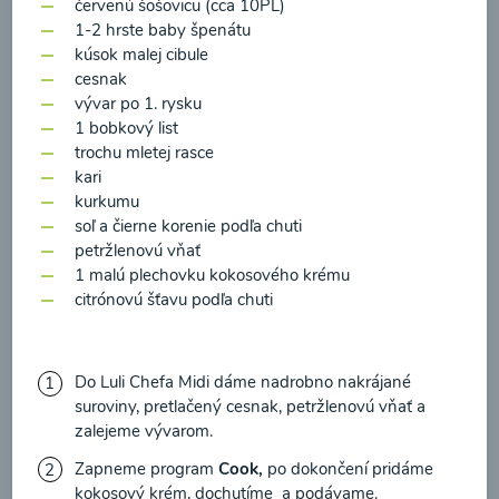
zasielania newsletteru a potvrdzujem, že som si
červenú šošovicu (cca 10PL)
1-2 hrste baby špenátu
prečítal(a)
informácie o Ochrane osobných
kúsok malej cibule
údajov
a súhlasím s nimi.
cesnak
vývar po 1. rysku
Súhlasím
1 bobkový list
Zeleninová polievka s
trochu mletej rasce
medvedím cesnakom
kari
kurkumu
00:10
Zobraziť
soľ a čierne korenie podľa chuti
petržlenovú vňať
1 malú plechovku kokosového krému
citrónovú šťavu podľa chuti
Načítať ďalšie
Do Luli Chefa Midi dáme nadrobno nakrájané
suroviny, pretlačený cesnak, petržlenovú vňať a
zalejeme vývarom.
Polievky mixované
Zapneme program
Cook,
po dokončení pridáme
kokosový krém, dochutíme a podávame.