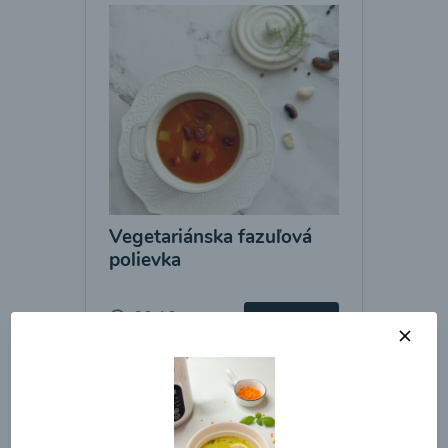
Vegetariánska fazuľová
polievka
00:10
Zobraziť