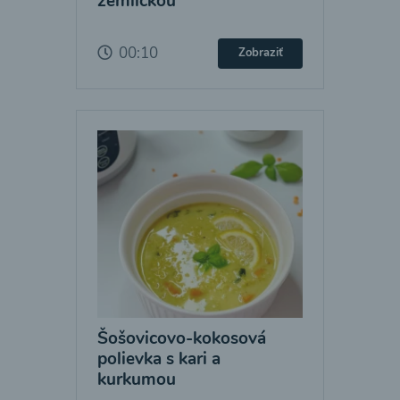
žemličkou
00:10
Zobraziť
Šošovicovo-kokosová
polievka s kari a
kurkumou