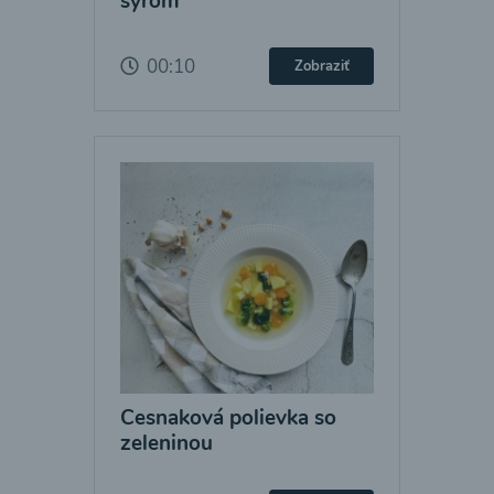
syrom
00:10
Zobraziť
Cesnaková polievka so
zeleninou