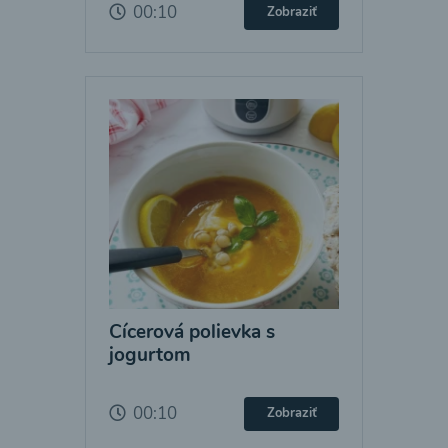
00:10
Zobraziť
Cícerová polievka s
jogurtom
00:10
Zobraziť