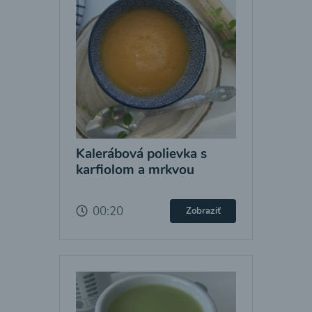
Kalerábová polievka s
karfiolom a mrkvou
00:20
Zobraziť