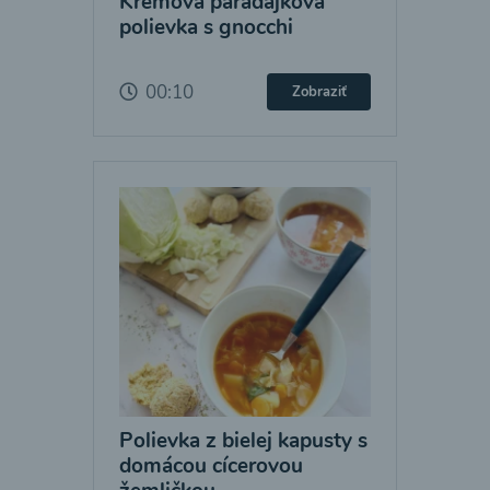
Krémová paradajková
polievka s gnocchi
00:10
Zobraziť
Polievka z bielej kapusty s
domácou cícerovou