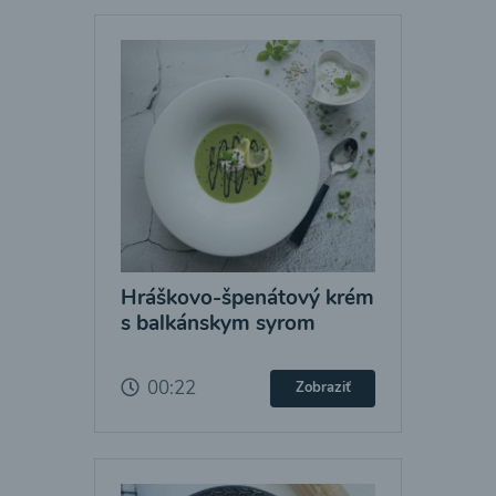
Hráškovo-špenátový krém
s balkánskym syrom
00:22
Zobraziť