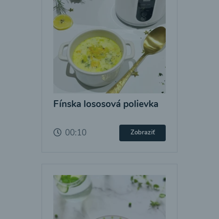
Fínska lososová polievka
00:10
Zobraziť