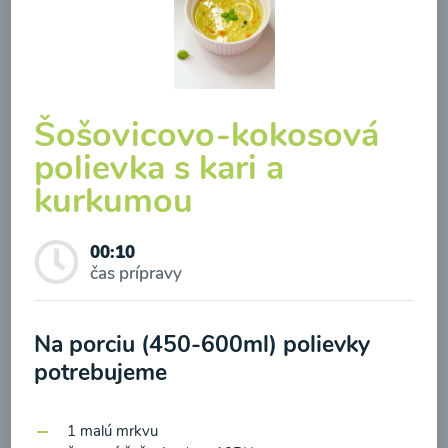
Šošovicovo-kokosová
polievka s kari a
Zeleninová klasik polievka
kurkumou
00:10
Zobraziť
00:10
čas prípravy
Odber noviniek a akcií
Na porciu (450-600ml) polievky
potrebujeme
Odoslaním registrácie na Newsletter súhlasím so
spracovaním osobných údajov pre účely
1 malú mrkvu