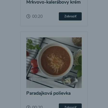
Mrkvovo-kalerábovy krém
00:20
Zobraziť
Paradajková polievka
00:20
Zobraziť