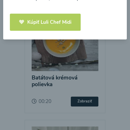
Kúpiť Luli Chef Midi
Batátová krémová
polievka
00:20
Zobraziť