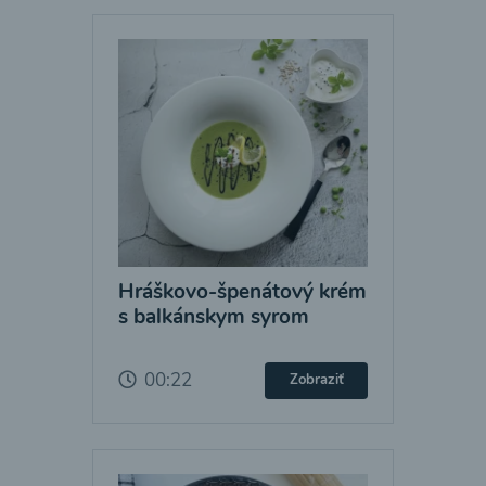
Hráškovo-špenátový krém
s balkánskym syrom
00:22
Zobraziť