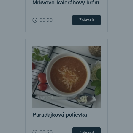
Mrkvovo-kalerábovy krém
00:20
Zobraziť
Paradajková polievka
00:20
Zobraziť