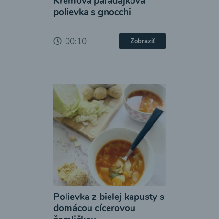
Krémová paradajková
polievka s gnocchi
00:10
Zobraziť
Polievka z bielej kapusty s
domácou cícerovou