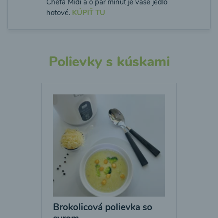
Chefa Midi a o pár minút je vaše jedlo
hotové.
KÚPIŤ TU
Polievky s kúskami
Brokolicová polievka so