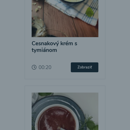
Cesnakový krém s
tymiánom
00:20
Zobraziť