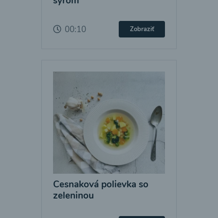
syrom
00:10
Zobraziť
Cesnaková polievka so
zeleninou