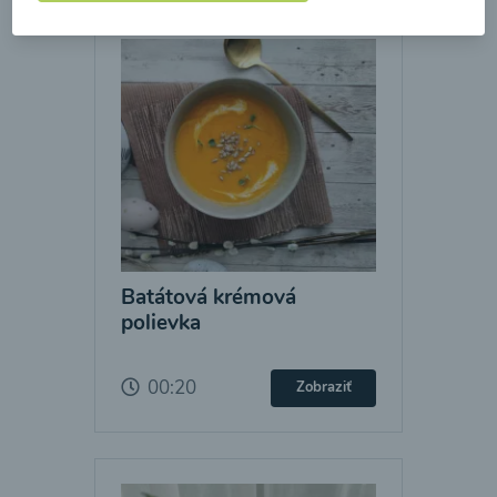
Batátová krémová
polievka
00:20
Zobraziť