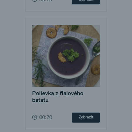
Polievka z fialového
batatu
00:20
Zobraziť