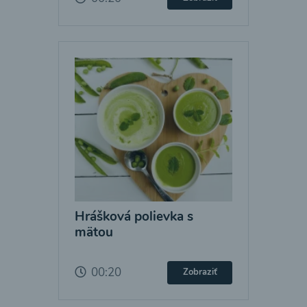
Hrášková polievka s
mätou
00:20
Zobraziť