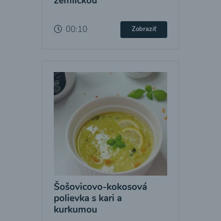
žemličkou
00:10
Zobraziť
Šošovicovo-kokosová
polievka s kari a
kurkumou