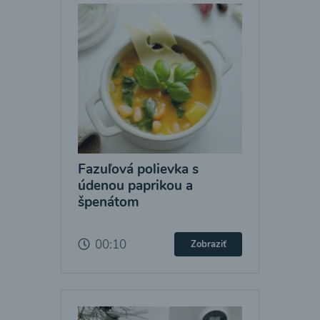
Fazuľová polievka s
údenou paprikou a
špenátom
00:10
Zobraziť