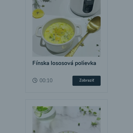
Fínska lososová polievka
00:10
Zobraziť