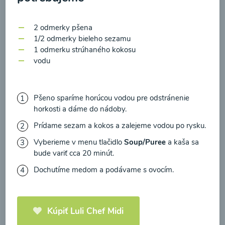
zasielania newsletteru a potvrdzujem, že som si
prečítal(a)
informácie o Ochrane osobných
2 odmerky pšena
údajov
a súhlasím s nimi.
1/2 odmerky bieleho sezamu
1 odmerku strúhaného kokosu
Súhlasím
Zeleninová polievka s
vodu
medvedím cesnakom
Pšeno sparíme horúcou vodou pre odstránenie
00:10
Zobraziť
horkosti a dáme do nádoby.
Prídame sezam a kokos a zalejeme vodou po rysku.
Vyberieme v menu tlačidlo
Soup/Puree
a kaša sa
bude variť cca 20 minút.
Načítať ďalšie
Dochutíme medom a podávame s ovocím.
Polievky mixované
Kúpiť Luli Chef Midi