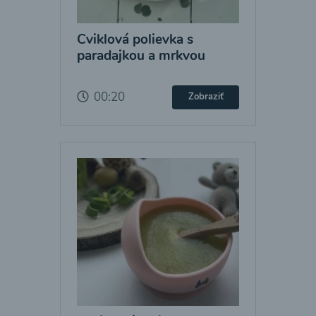
Cviklová polievka s
paradajkou a mrkvou
00:20
Zobraziť