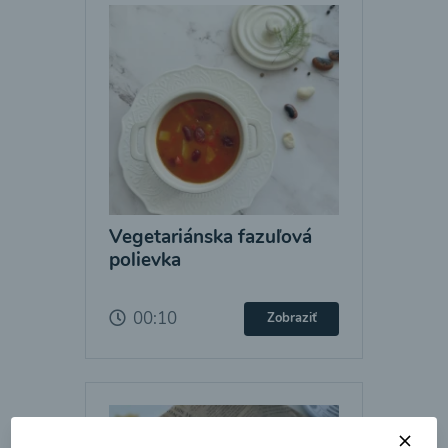
Vegetariánska fazuľová
polievka
00:10
Zobraziť