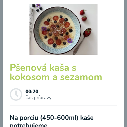
Zeleninová klasik polievka
Pšenová kaša s
00:10
Zobraziť
kokosom a sezamom
00:20
Odber noviniek a akcií
čas prípravy
Odoslaním registrácie na Newsletter súhlasím so
Na porciu (450-600ml) kaše
spracovaním osobných údajov pre účely
potrebujeme