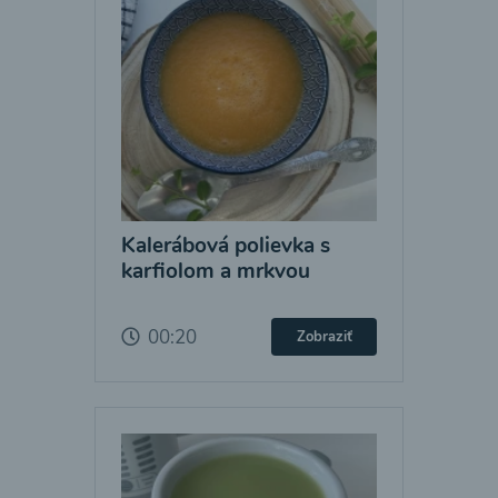
Kalerábová polievka s
karfiolom a mrkvou
00:20
Zobraziť