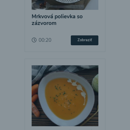
Mrkvová polievka so
zázvorom
00:20
Zobraziť