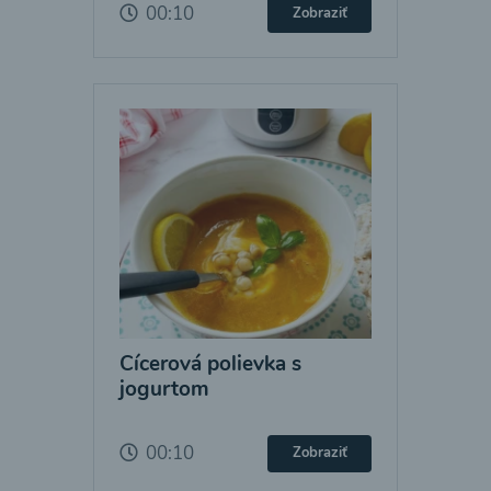
00:10
Zobraziť
Cícerová polievka s
jogurtom
00:10
Zobraziť