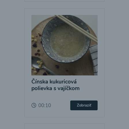
Čínska kukuricová
polievka s vajíčkom
00:10
Zobraziť