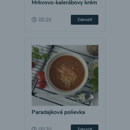
Mrkvovo-kalerábovy krém
00:20
Zobraziť
Paradajková polievka
00:20
Zobraziť