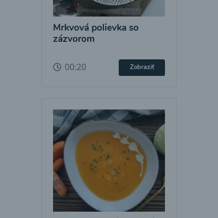
Mrkvová polievka so
zázvorom
00:20
Zobraziť