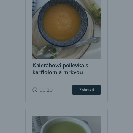
Kalerábová polievka s
karfiolom a mrkvou
00:20
Zobraziť