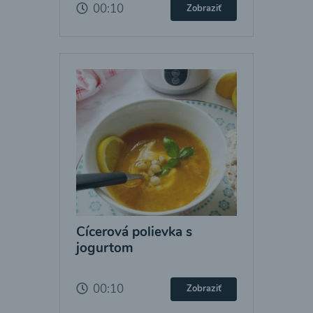
00:10
Zobraziť
Cícerová polievka s
jogurtom
00:10
Zobraziť