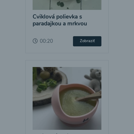
Cviklová polievka s
paradajkou a mrkvou
00:20
Zobraziť