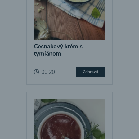
Cesnakový krém s
tymiánom
00:20
Zobraziť