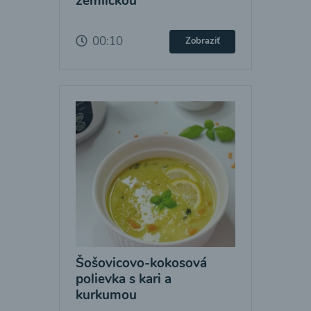
žemličkou
00:10
Zobraziť
Šošovicovo-kokosová
polievka s kari a
kurkumou