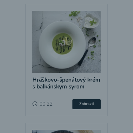
Hráškovo-špenátový krém
s balkánskym syrom
00:22
Zobraziť