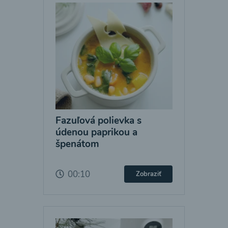
Fazuľová polievka s
údenou paprikou a
špenátom
00:10
Zobraziť