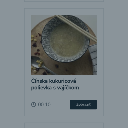
Čínska kukuricová
polievka s vajíčkom
00:10
Zobraziť