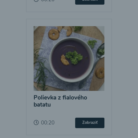
Polievka z fialového
batatu
00:20
Zobraziť