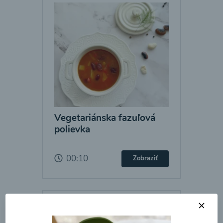
Vegetariánska fazuľová
polievka
00:10
Zobraziť