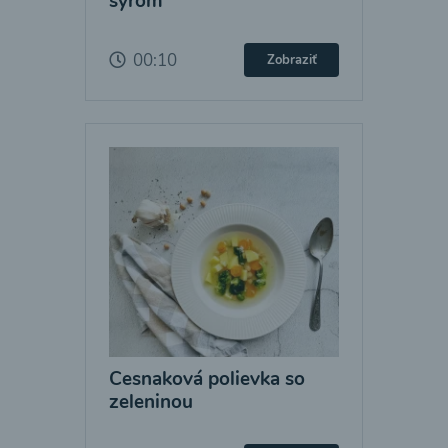
syrom
00:10
Zobraziť
Cesnaková polievka so
zeleninou