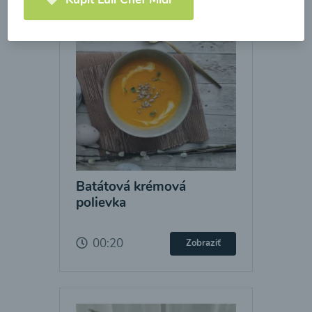
Batátová krémová
polievka
00:20
Zobraziť