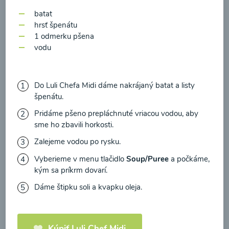
zasielania newsletteru a potvrdzujem, že som si
batat
prečítal(a)
informácie o Ochrane osobných
hrsť špenátu
údajov
a súhlasím s nimi.
1 odmerku pšena
vodu
Súhlasím
Zeleninová polievka s
medvedím cesnakom
Do Luli Chefa Midi dáme nakrájaný batat a listy
špenátu.
00:10
Zobraziť
Pridáme pšeno prepláchnuté vriacou vodou, aby
sme ho zbavili horkosti.
Zalejeme vodou po rysku.
Vyberieme v menu tlačidlo
Soup/Puree
a počkáme,
Načítať ďalšie
kým sa príkrm dovarí.
Dáme štipku soli a kvapku oleja.
Polievky mixované
Kúpiť Luli Chef Midi