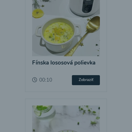
Fínska lososová polievka
00:10
Zobraziť