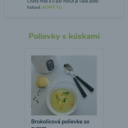
Chefa Midi a o pár minút je vaše jedlo
hotové.
KÚPIŤ TU
Polievky s kúskami
Brokolicová polievka so