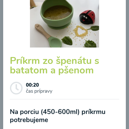
Zeleninová klasik polievka
Príkrm zo špenátu s
batatom a pšenom
00:10
Zobraziť
00:20
čas prípravy
Odber noviniek a akcií
Na porciu (450-600ml) príkrmu
Odoslaním registrácie na Newsletter súhlasím so
potrebujeme
spracovaním osobných údajov pre účely