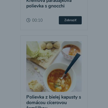
Krémová paradajková
polievka s gnocchi
00:10
Zobraziť
Polievka z bielej kapusty s
domácou cícerovou