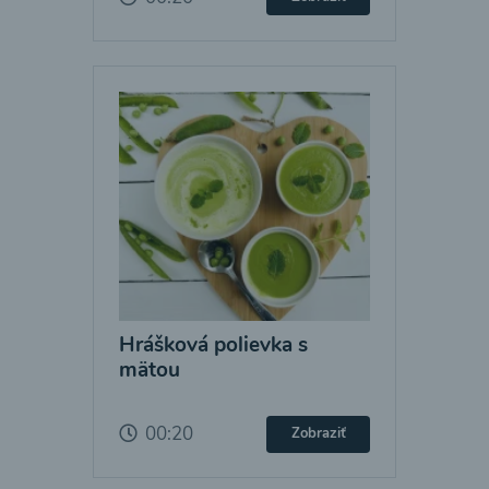
Hrášková polievka s
mätou
00:20
Zobraziť