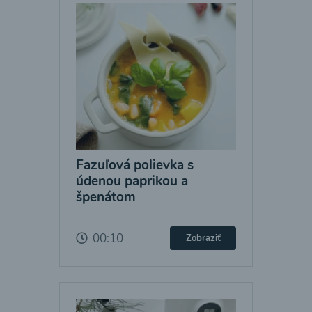
Fazuľová polievka s
údenou paprikou a
špenátom
00:10
Zobraziť