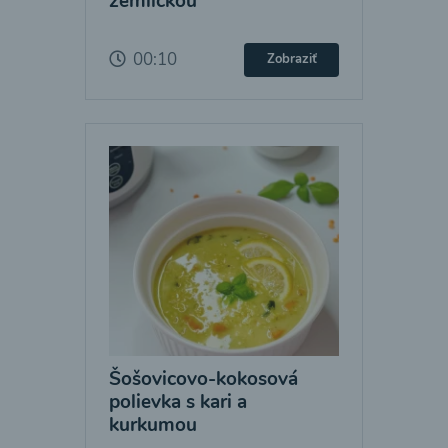
žemličkou
00:10
Zobraziť
Šošovicovo-kokosová
polievka s kari a
kurkumou