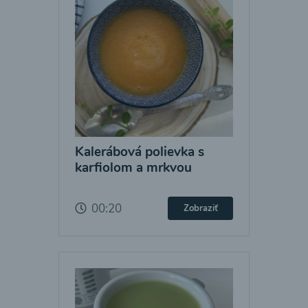
Kalerábová polievka s
karfiolom a mrkvou
00:20
Zobraziť