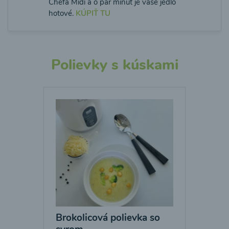
Chefa Midi a o pár minút je vaše jedlo
hotové.
KÚPIŤ TU
Polievky s kúskami
Brokolicová polievka so