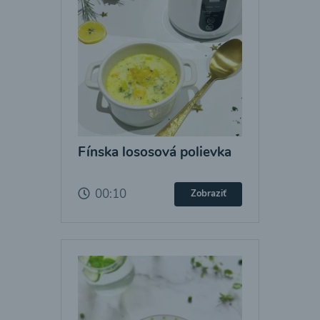
Fínska lososová polievka
00:10
Zobraziť