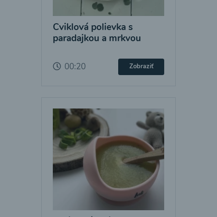
Cviklová polievka s
paradajkou a mrkvou
00:20
Zobraziť