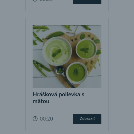
Hrášková polievka s
mätou
00:20
Zobraziť