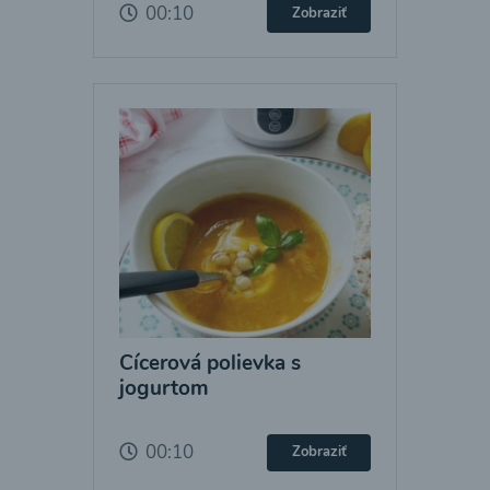
00:10
Zobraziť
Cícerová polievka s
jogurtom
00:10
Zobraziť