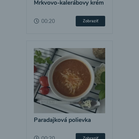
Mrkvovo-kalerábovy krém
00:20
Zobraziť
Paradajková polievka
00:20
Zobraziť