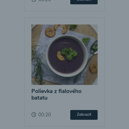
Polievka z fialového
batatu
00:20
Zobraziť