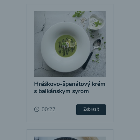
Hráškovo-špenátový krém
s balkánskym syrom
00:22
Zobraziť