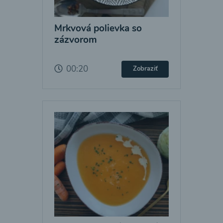
Mrkvová polievka so
zázvorom
00:20
Zobraziť