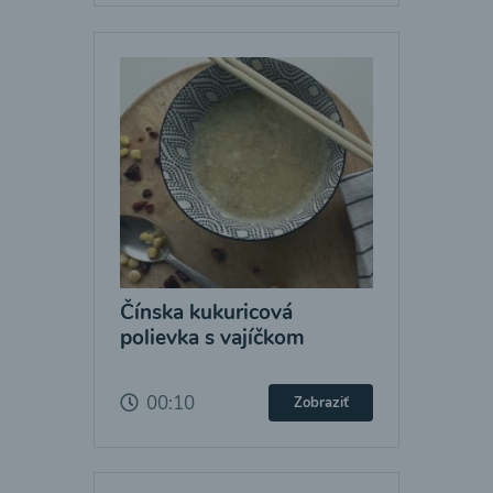
Čínska kukuricová
polievka s vajíčkom
00:10
Zobraziť