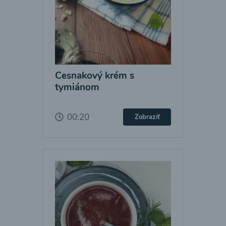
Cesnakový krém s
tymiánom
00:20
Zobraziť