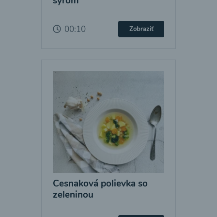
syrom
00:10
Zobraziť
Cesnaková polievka so
zeleninou