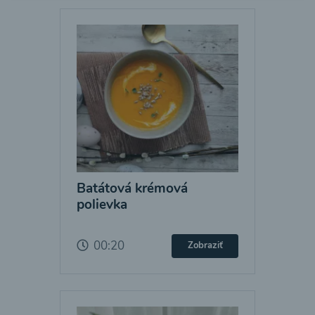
Batátová krémová
polievka
00:20
Zobraziť