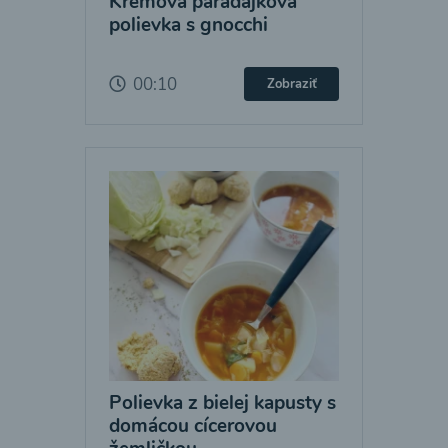
Krémová paradajková
polievka s gnocchi
00:10
Zobraziť
Polievka z bielej kapusty s
domácou cícerovou