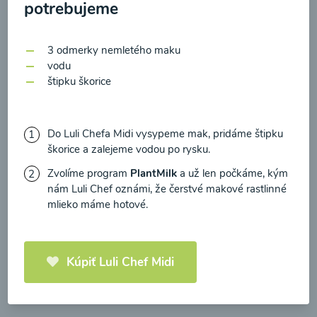
zasielania newsletteru a potvrdzujem, že som si
potrebujeme
prečítal(a)
informácie o Ochrane osobných
údajov
a súhlasím s nimi.
3 odmerky nemletého maku
vodu
Súhlasím
štipku škorice
Zeleninová polievka s
medvedím cesnakom
Do Luli Chefa Midi vysypeme mak, pridáme štipku
00:10
Zobraziť
škorice a zalejeme vodou po rysku.
Zvolíme program
PlantMilk
a už len počkáme, kým
nám Luli Chef oznámi, že čerstvé makové rastlinné
mlieko máme hotové.
Načítať ďalšie
Kúpiť Luli Chef Midi
Polievky mixované