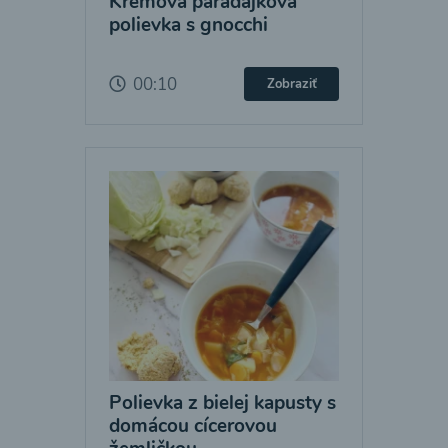
Krémová paradajková
polievka s gnocchi
00:10
Zobraziť
Polievka z bielej kapusty s
domácou cícerovou