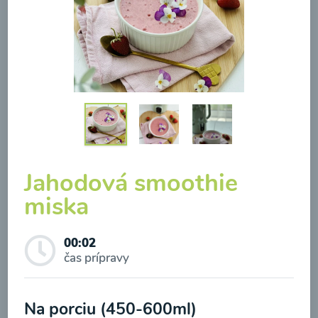
Zeleninová klasik polievka
Jahodová smoothie
00:10
Zobraziť
miska
Odber noviniek a akcií
00:02
čas prípravy
Odoslaním registrácie na Newsletter súhlasím so
spracovaním osobných údajov pre účely
Na porciu (450-600ml)