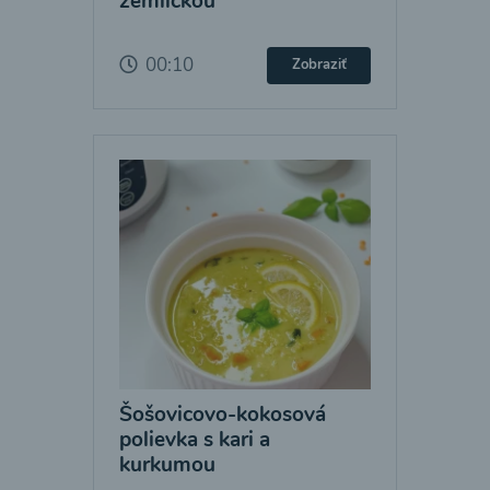
žemličkou
00:10
Zobraziť
Šošovicovo-kokosová
polievka s kari a
kurkumou