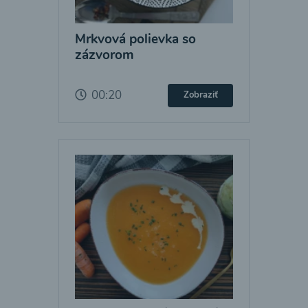
Mrkvová polievka so
zázvorom
00:20
Zobraziť