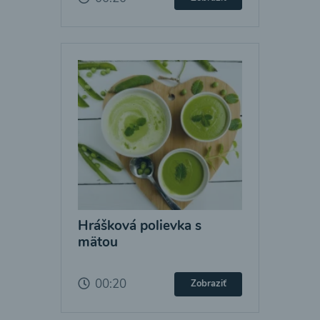
Hrášková polievka s
mätou
00:20
Zobraziť