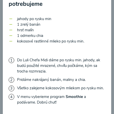
zasielania newsletteru a potvrdzujem, že som si
potrebujeme
prečítal(a)
informácie o Ochrane osobných
údajov
a súhlasím s nimi.
jahody po rysku min
1 zrelý banán
Súhlasím
Zeleninová polievka s
hrsť malín
medvedím cesnakom
1 odmerku chia
kokosové rastlinné mlieko po rysku min.
00:10
Zobraziť
Do Luli Chefa Midi dáme po rysku min. jahody, ak
budú použité mrazené, chvíľu počkáme, kým sa
trocha rozmrazia.
Pridáme nakrájaný banán, maliny a chia.
Načítať ďalšie
Všetko zalejeme kokosovým mliekom po rysku min.
V menu vyberieme program
Smoothie
a
podávame. Dobrú chuť!
Polievky mixované