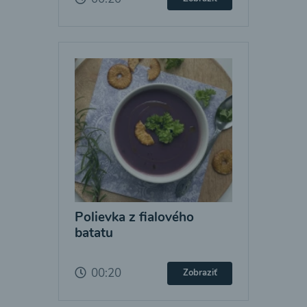
Polievka z fialového
batatu
00:20
Zobraziť