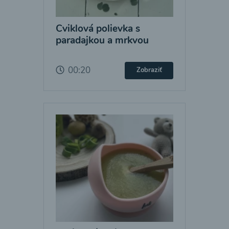
Cviklová polievka s
paradajkou a mrkvou
00:20
Zobraziť