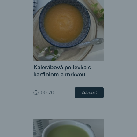
Kalerábová polievka s
karfiolom a mrkvou
00:20
Zobraziť