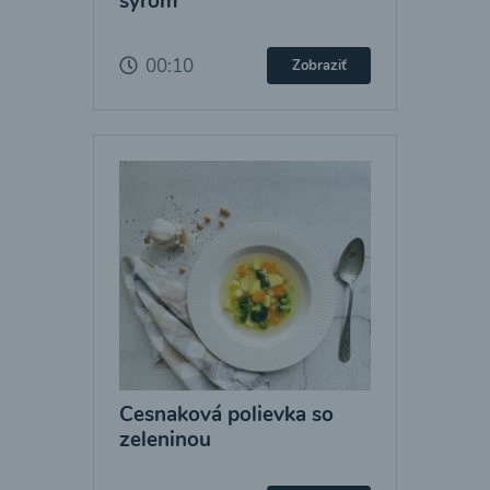
syrom
00:10
Zobraziť
Cesnaková polievka so
zeleninou