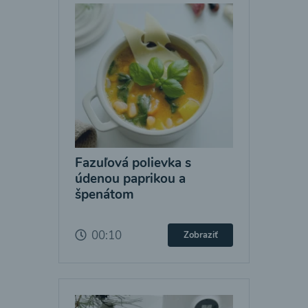
Fazuľová polievka s
údenou paprikou a
špenátom
00:10
Zobraziť