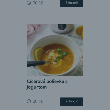
00:10
Zobraziť
Cícerová polievka s
jogurtom
00:10
Zobraziť