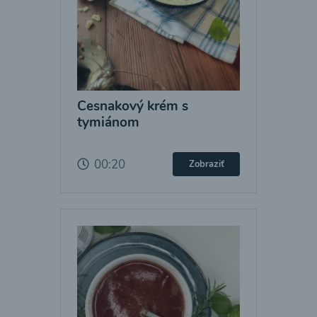
Cesnakový krém s
tymiánom
00:20
Zobraziť