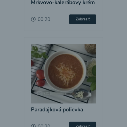
Mrkvovo-kalerábovy krém
00:20
Zobraziť
Paradajková polievka
00:20
Zobraziť