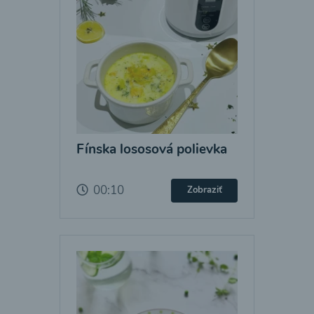
Fínska lososová polievka
00:10
Zobraziť