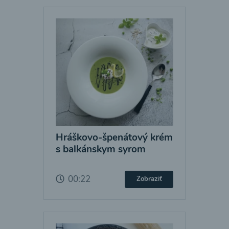
Hráškovo-špenátový krém
s balkánskym syrom
00:22
Zobraziť