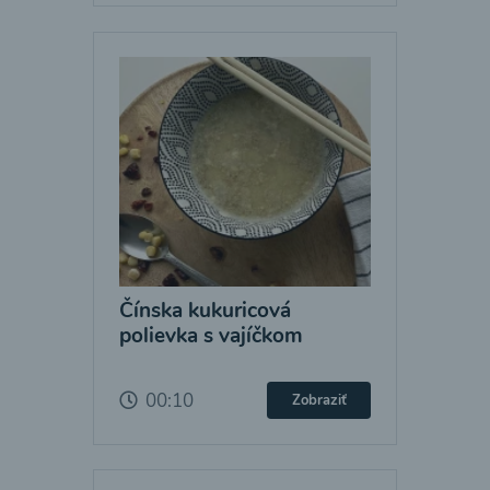
Čínska kukuricová
polievka s vajíčkom
00:10
Zobraziť