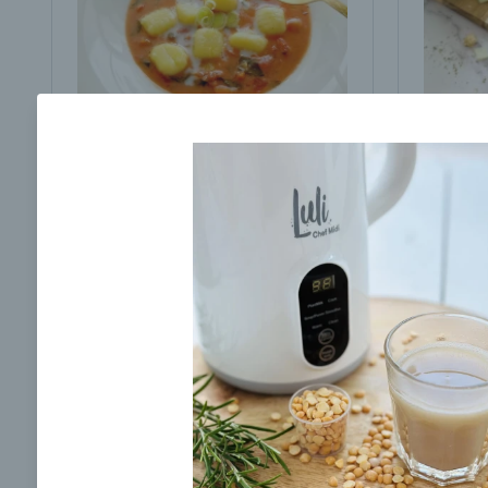
Krémová paradajková
Polievk
polievka s gnocchi
domáco
žemlič
00:10
00:
Zobraziť
Odber noviniek a akcií
Odoslaním registrácie na Newsletter súhlasím s