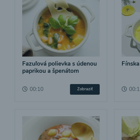
Fazuľová polievka s údenou
Fínska
paprikou a špenátom
00:10
00:
Zobraziť