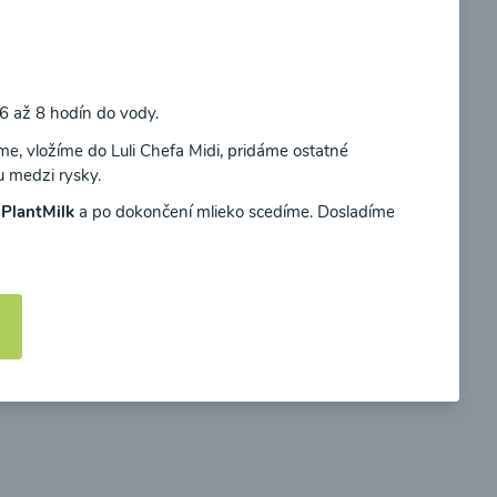
Súhlasím
 až 8 hodín do vody.
ievka
Zeleninová polievka s
e, vložíme do Luli Chefa Midi, pridáme ostatné
medvedím cesnakom
u medzi rysky.
m
PlantMilk
a po dokončení mlieko scedíme. Dosladíme
00:10
braziť
Zobraziť