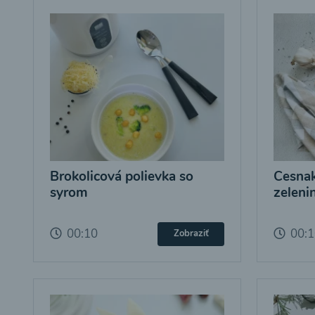
Brokolicová polievka so
Cesnak
syrom
zeleni
00:10
00:
Zobraziť