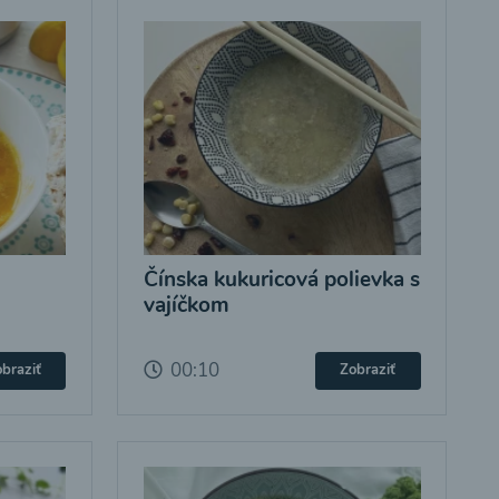
Čínska kukuricová polievka s
vajíčkom
00:10
braziť
Zobraziť