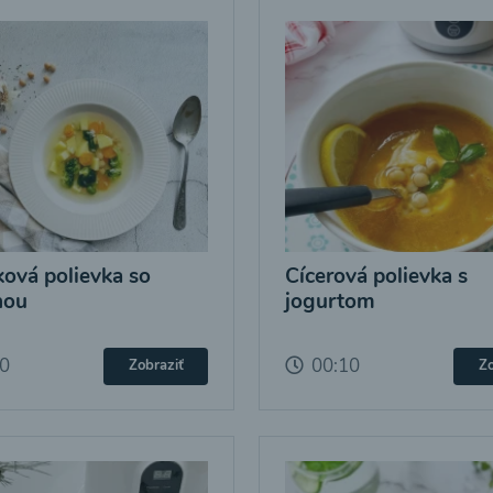
ová polievka so
Cícerová polievka s
nou
jogurtom
10
00:10
Zobraziť
Zo