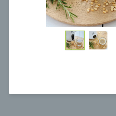
Ochrane osobných údajov
a súhlasím s nimi.
Toskánska cícerová polievka
Vegeta
poliev
00:10
00:
Zobraziť