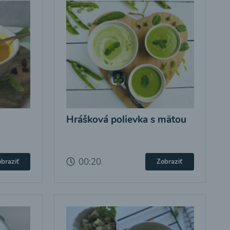
Hrášková polievka s mätou
00:20
braziť
Zobraziť