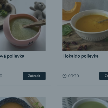
ová polievka
Hokaido polievka
20
00:20
Zobraziť
Zo