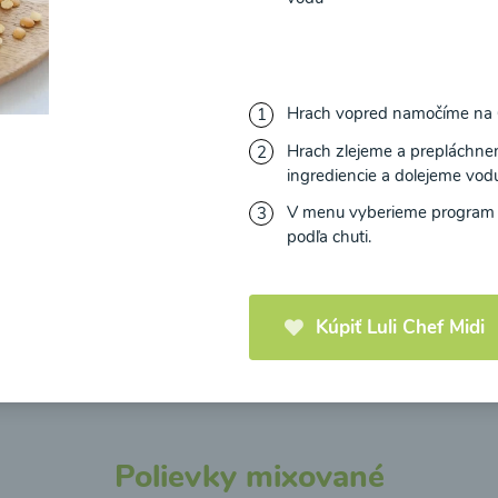
Hrach vopred namočíme na 6
riánska fazuľová
Zeleninová klasik pol
Hrach zlejeme a prepláchnem
ka
ingrediencie a dolejeme vod
V menu vyberieme progra
10
00:10
podľa chuti.
Zobraziť
Zo
Kúpiť Luli Chef Midi
Načítať ďalšie
Polievky mixované