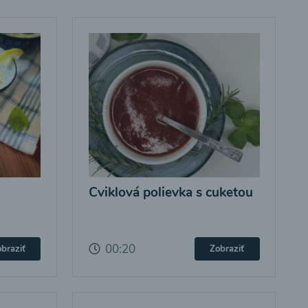
Cviklová polievka s cuketou
00:20
braziť
Zobraziť