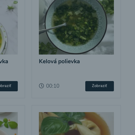
vka
Kelová polievka
00:10
braziť
Zobraziť