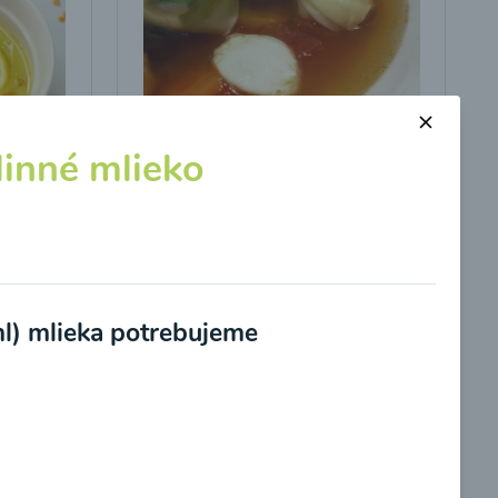
linné mlieko
Talianska polievka
kumou
00:10
braziť
Zobraziť
l) mlieka potrebujeme
potvrdzujem, že som si prečítal(a)
informácie o