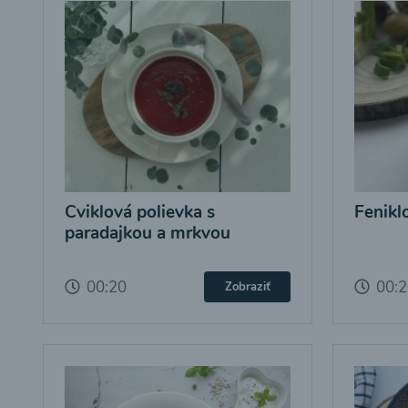
Cviklová polievka s
Fenikl
paradajkou a mrkvou
00:20
00:
Zobraziť