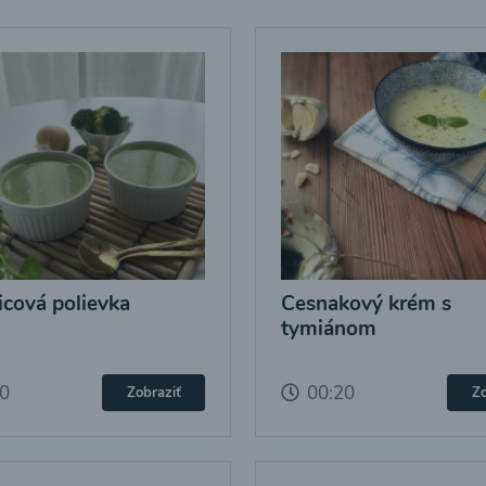
icová polievka
Cesnakový krém s
tymiánom
20
00:20
Zobraziť
Zo