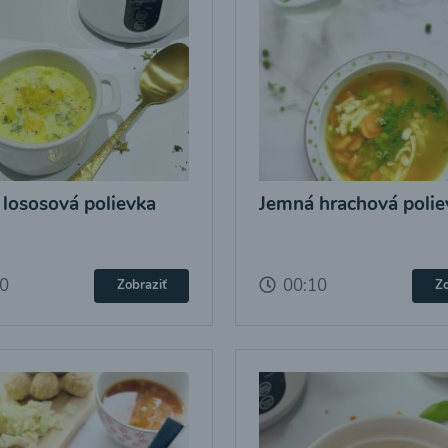
 lososová polievka
Jemná hrachová polie
10
00:10
Zobraziť
Zo