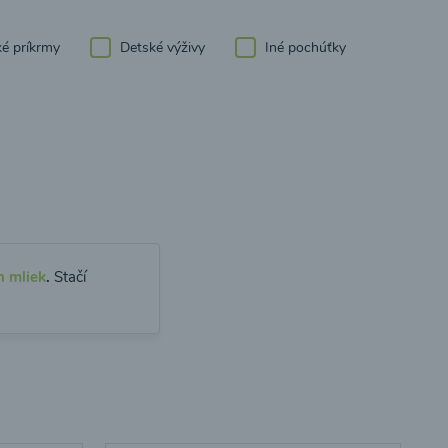
é príkrmy
Detské výživy
Iné pochúťky
h mliek
.
Stačí