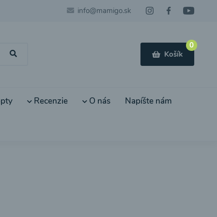
info@mamigo.sk
0
Košík
pty
Recenzie
O nás
Napíšte nám