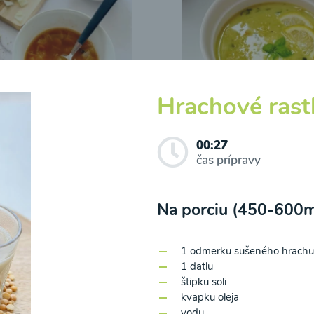
Hrachové rast
a z bielej kapusty s
Šošovicovo-kokosová
u cícerovou
polievka s kari a kur
kou
00:27
čas prípravy
10
00:10
Zobraziť
Zo
Na porciu (450-600m
1 odmerku sušeného hrachu
1 datlu
štipku soli
kvapku oleja
o spracovaním osobných údajov pre účely zasielania newsletteru a 
vodu