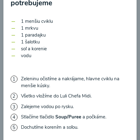
potrebujeme
zasielania newsletteru a potvrdzujem, že som si
prečítal(a)
informácie o Ochrane osobných
údajov
a súhlasím s nimi.
1 menšiu cviklu
1 mrkvu
Súhlasím
1 paradajku
Zeleninová polievka s
1 šalotku
medvedím cesnakom
soľ a korenie
vodu
00:10
Zobraziť
Zeleninu očistíme a nakrájame, hlavne cviklu na
menšie kúsky.
Všetko vložíme do Luli Chefa Midi.
Načítať ďalšie
Zalejeme vodou po rysku.
Stlačíme tlačidlo
Soup/Puree
a počkáme.
Dochutíme korením a soľou.
Polievky mixované