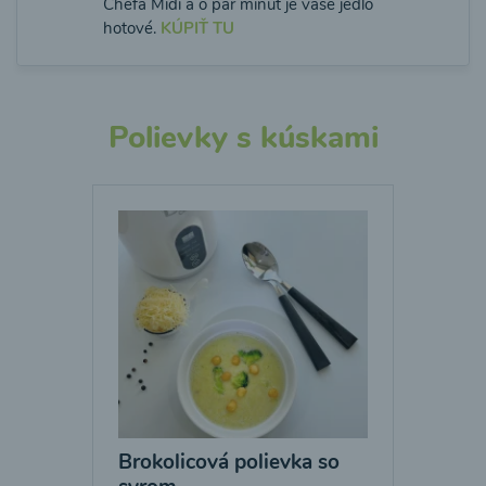
Chefa Midi a o pár minút je vaše jedlo
hotové.
KÚPIŤ TU
Polievky s kúskami
Brokolicová polievka so