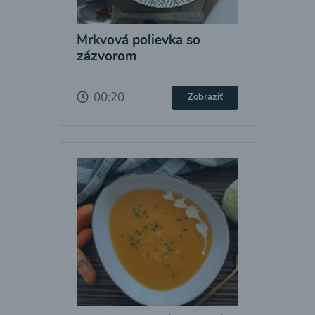
Mrkvová polievka so
zázvorom
00:20
Zobraziť