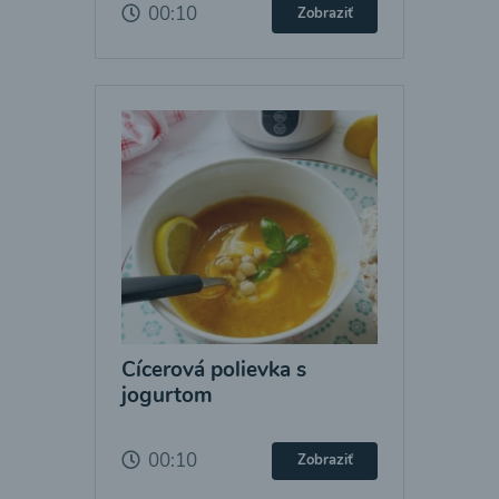
00:10
Zobraziť
Cícerová polievka s
jogurtom
00:10
Zobraziť