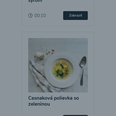
syrom
00:10
Zobraziť
Cesnaková polievka so
zeleninou