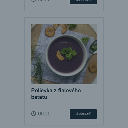
Polievka z fialového
batatu
00:20
Zobraziť