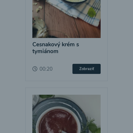
Cesnakový krém s
tymiánom
00:20
Zobraziť