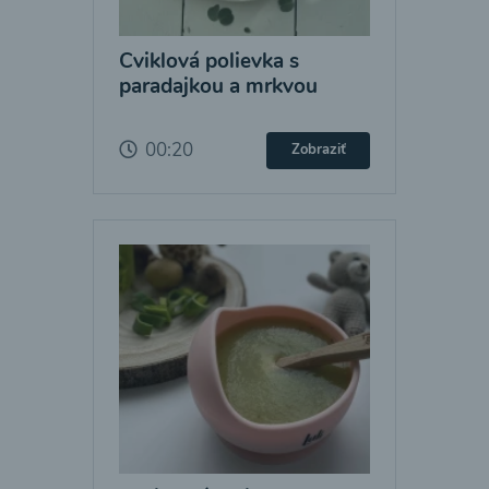
Cviklová polievka s
paradajkou a mrkvou
00:20
Zobraziť