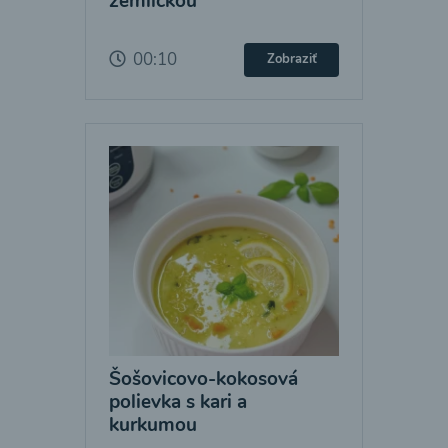
žemličkou
00:10
Zobraziť
Šošovicovo-kokosová
polievka s kari a
kurkumou