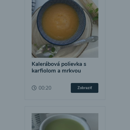
Kalerábová polievka s
karfiolom a mrkvou
00:20
Zobraziť