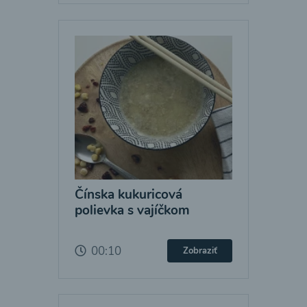
Čínska kukuricová
polievka s vajíčkom
00:10
Zobraziť