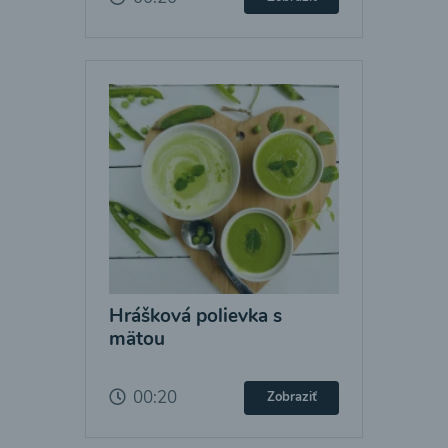
Hrášková polievka s
mätou
00:20
Zobraziť