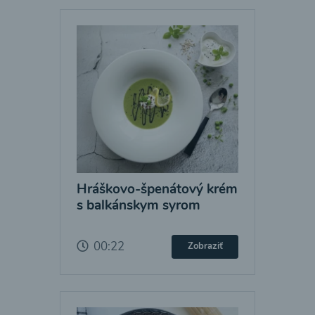
Hráškovo-špenátový krém
s balkánskym syrom
00:22
Zobraziť