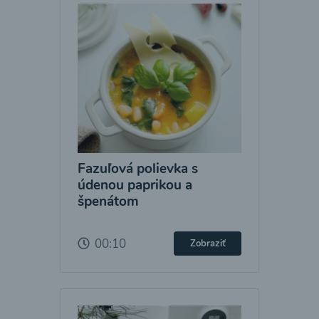
Fazuľová polievka s
údenou paprikou a
špenátom
00:10
Zobraziť