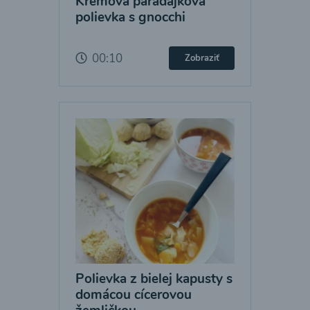
Krémová paradajková
polievka s gnocchi
00:10
Zobraziť
Polievka z bielej kapusty s
domácou cícerovou