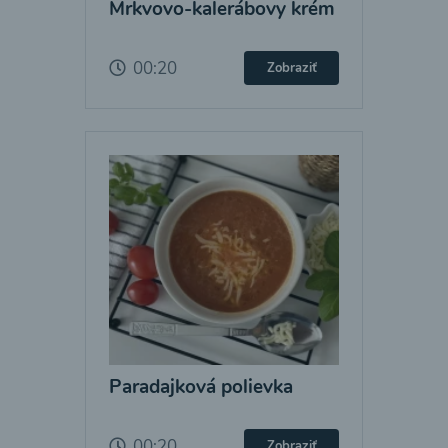
Mrkvovo-kalerábovy krém
00:20
Zobraziť
Paradajková polievka
00:20
Zobraziť