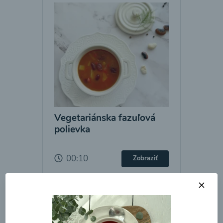
Vegetariánska fazuľová
polievka
00:10
Zobraziť