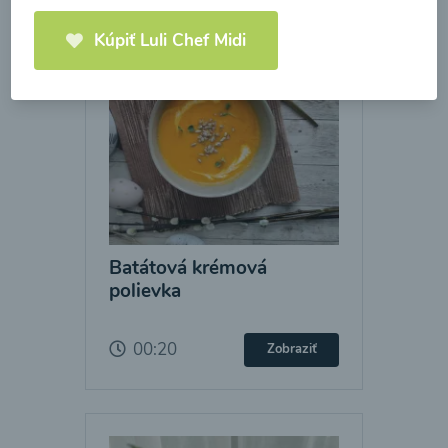
Kúpiť Luli Chef Midi
Batátová krémová
polievka
00:20
Zobraziť