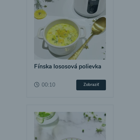
Fínska lososová polievka
00:10
Zobraziť