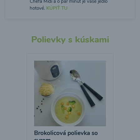
Chefa Midi a o pár minút je vaše jedlo
hotové.
KÚPIŤ TU
Polievky s kúskami
Brokolicová polievka so