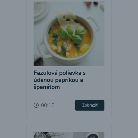
Fazuľová polievka s
údenou paprikou a
špenátom
00:10
Zobraziť