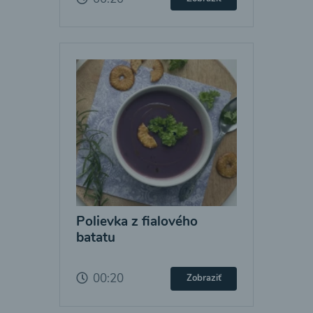
Polievka z fialového
batatu
00:20
Zobraziť