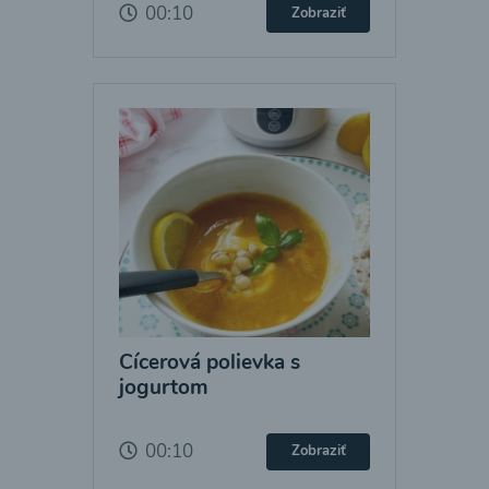
00:10
Zobraziť
Cícerová polievka s
jogurtom
00:10
Zobraziť