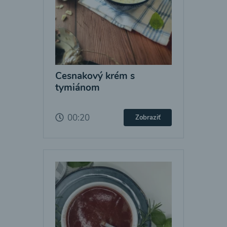
Cesnakový krém s
tymiánom
00:20
Zobraziť