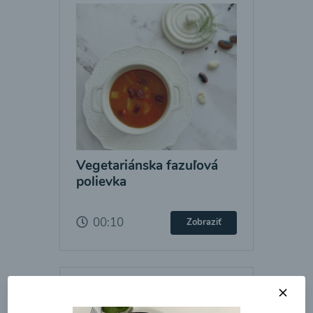
Vegetariánska fazuľová
polievka
00:10
Zobraziť