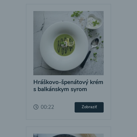
Hráškovo-špenátový krém
s balkánskym syrom
00:22
Zobraziť