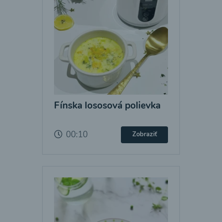
Fínska lososová polievka
00:10
Zobraziť