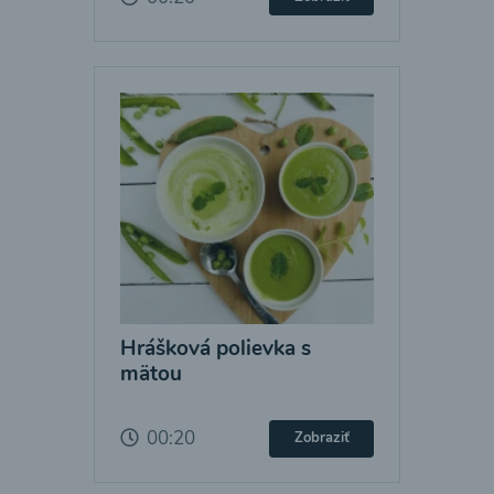
Hrášková polievka s
mätou
00:20
Zobraziť