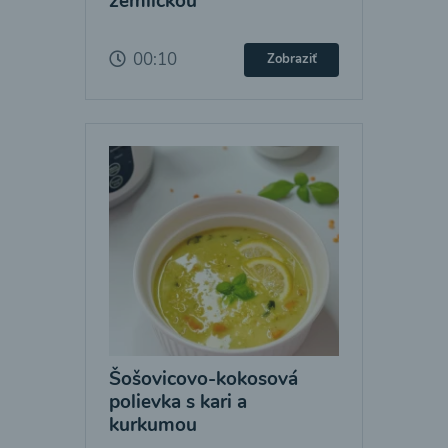
žemličkou
00:10
Zobraziť
Šošovicovo-kokosová
polievka s kari a
kurkumou