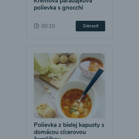
Krémová paradajková
polievka s gnocchi
00:10
Zobraziť
Polievka z bielej kapusty s
domácou cícerovou