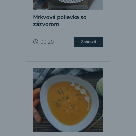
Mrkvová polievka so
zázvorom
00:20
Zobraziť