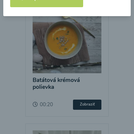
Batátová krémová
polievka
00:20
Zobraziť