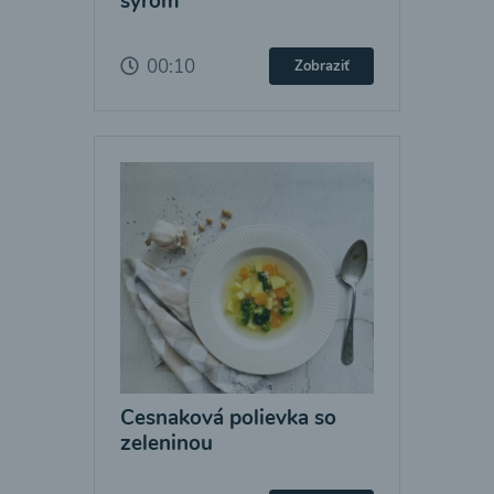
syrom
00:10
Zobraziť
Cesnaková polievka so
zeleninou