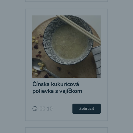
Čínska kukuricová
polievka s vajíčkom
00:10
Zobraziť