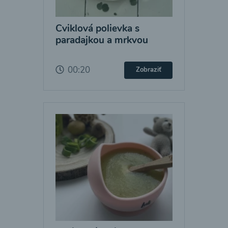
Cviklová polievka s
paradajkou a mrkvou
00:20
Zobraziť