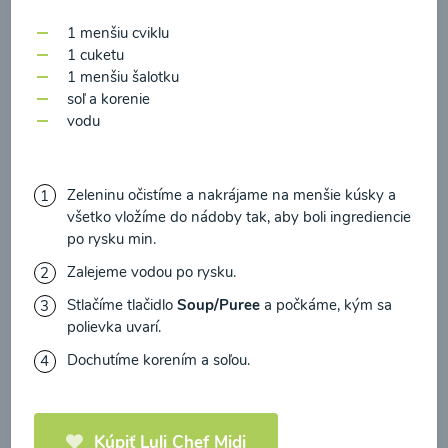
zasielania newsletteru a potvrdzujem, že som si
1 menšiu cviklu
prečítal(a)
informácie o Ochrane osobných
1 cuketu
údajov
a súhlasím s nimi.
1 menšiu šalotku
soľ a korenie
Súhlasím
Zeleninová polievka s
vodu
medvedím cesnakom
Zeleninu očistíme a nakrájame na menšie kúsky a
00:10
Zobraziť
všetko vložíme do nádoby tak, aby boli ingrediencie
po rysku min.
Zalejeme vodou po rysku.
Stlačíme tlačidlo
Soup/Puree
a počkáme, kým sa
Načítať ďalšie
polievka uvarí.
Dochutíme korením a soľou.
Polievky mixované
Kúpiť Luli Chef Midi