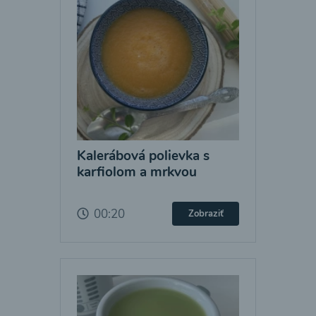
Kalerábová polievka s
karfiolom a mrkvou
00:20
Zobraziť