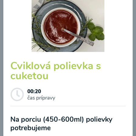
Zeleninová klasik polievka
Cviklová polievka s
cuketou
00:10
Zobraziť
00:20
čas prípravy
Odber noviniek a akcií
Na porciu (450-600ml) polievky
Odoslaním registrácie na Newsletter súhlasím so
potrebujeme
spracovaním osobných údajov pre účely