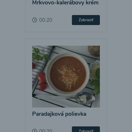
Mrkvovo-kalerábovy krém
00:20
Zobraziť
Paradajková polievka
00:20
Zobraziť