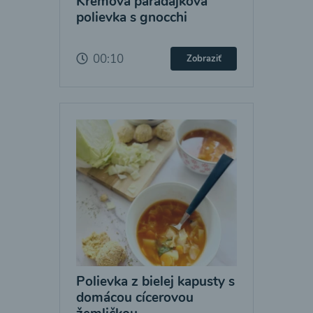
Krémová paradajková
polievka s gnocchi
00:10
Zobraziť
Polievka z bielej kapusty s
domácou cícerovou