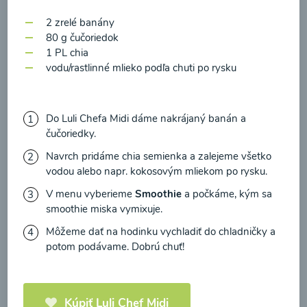
zasielania newsletteru a potvrdzujem, že som si
2 zrelé banány
prečítal(a)
informácie o Ochrane osobných
80 g čučoriedok
údajov
a súhlasím s nimi.
1 PL chia
vodu/rastlinné mlieko podľa chuti po rysku
Súhlasím
Zeleninová polievka s
medvedím cesnakom
Do Luli Chefa Midi dáme nakrájaný banán a
čučoriedky.
00:10
Zobraziť
Navrch pridáme chia semienka a zalejeme všetko
vodou alebo napr. kokosovým mliekom po rysku.
V menu vyberieme
Smoothie
a počkáme, kým sa
smoothie miska vymixuje.
Načítať ďalšie
Môžeme dať na hodinku vychladiť do chladničky a
potom podávame. Dobrú chuť!
Polievky mixované
Kúpiť Luli Chef Midi