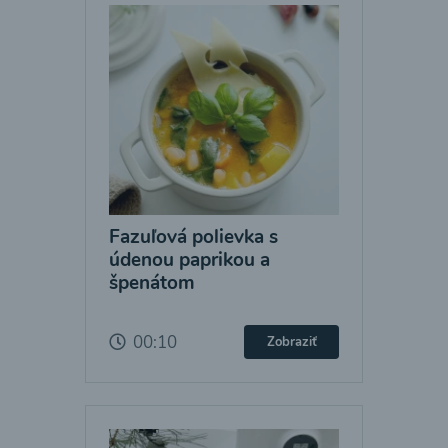
Fazuľová polievka s
údenou paprikou a
špenátom
00:10
Zobraziť