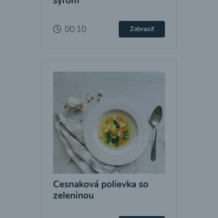
syrom
00:10
Zobraziť
Cesnaková polievka so
zeleninou