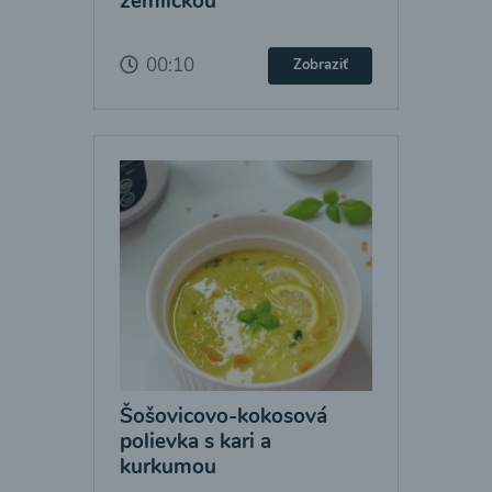
žemličkou
00:10
Zobraziť
Šošovicovo-kokosová
polievka s kari a
kurkumou