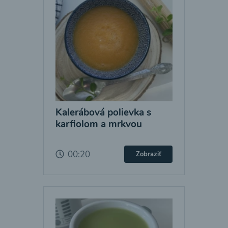
Kalerábová polievka s
karfiolom a mrkvou
00:20
Zobraziť