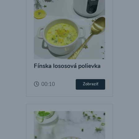
Fínska lososová polievka
00:10
Zobraziť