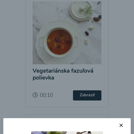
Vegetariánska fazuľová
polievka
00:10
Zobraziť