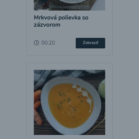
Mrkvová polievka so
zázvorom
00:20
Zobraziť