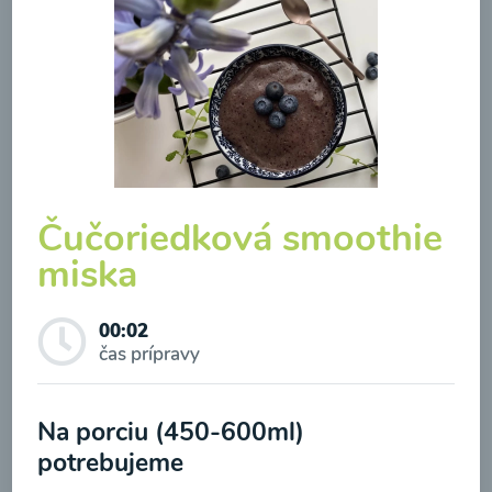
Zeleninová klasik polievka
Čučoriedková smoothie
miska
00:10
Zobraziť
00:02
čas prípravy
Odber noviniek a akcií
Na porciu (450-600ml)
Odoslaním registrácie na Newsletter súhlasím so
potrebujeme
spracovaním osobných údajov pre účely