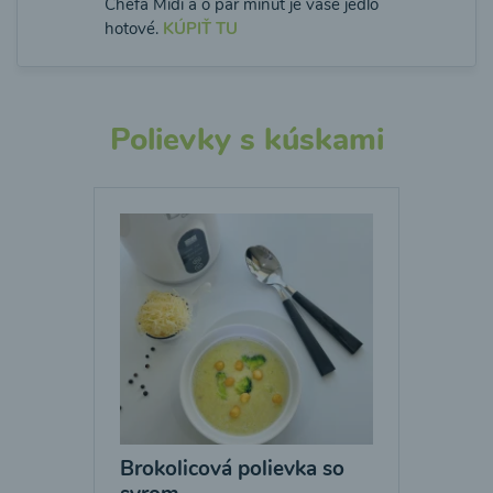
Chefa Midi a o pár minút je vaše jedlo
hotové.
KÚPIŤ TU
Polievky s kúskami
Brokolicová polievka so