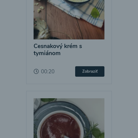
Cesnakový krém s
tymiánom
00:20
Zobraziť