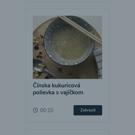
Čínska kukuricová
polievka s vajíčkom
00:10
Zobraziť