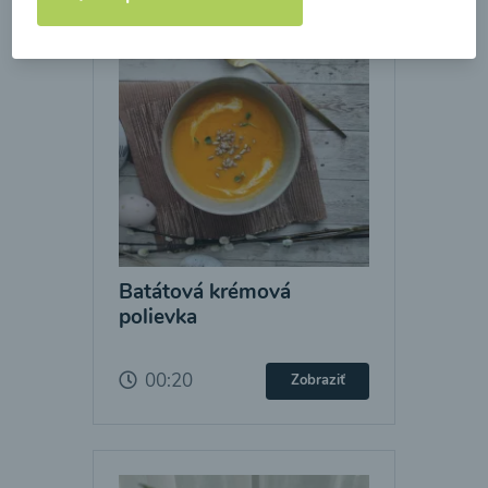
Batátová krémová
polievka
00:20
Zobraziť