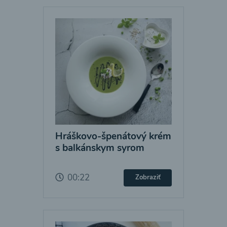
Hráškovo-špenátový krém
s balkánskym syrom
00:22
Zobraziť