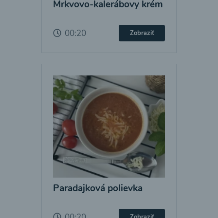
Mrkvovo-kalerábovy krém
00:20
Zobraziť
Paradajková polievka
00:20
Zobraziť