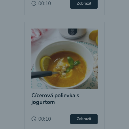
00:10
Zobraziť
Cícerová polievka s
jogurtom
00:10
Zobraziť