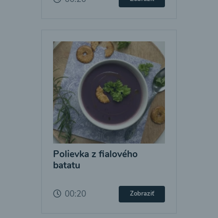
Polievka z fialového
batatu
00:20
Zobraziť