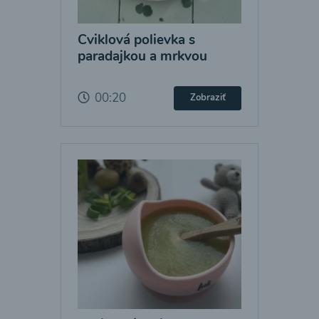
Cviklová polievka s
paradajkou a mrkvou
00:20
Zobraziť