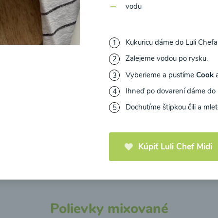
vodu
Kukuricu dáme do Luli Chefa 
Zalejeme vodou po rysku.
riánska fazuľová
Zeleninová klasik pol
ka
Vyberieme a pustíme
Cook
Ihneď po dovarení dáme do h
10
00:10
Zobraziť
Zo
Dochutíme štipkou čili a mle
Kúpiť Luli Chef Midi
Načítať ďalšie
Polievky mixované