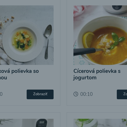
ová polievka so
Cícerová polievka s
nou
jogurtom
10
00:10
Zobraziť
Zo