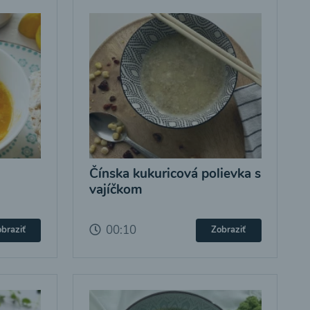
Čínska kukuricová polievka s
vajíčkom
00:10
braziť
Zobraziť