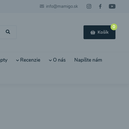
info@mamigo.sk
0
Košík
pty
Recenzie
O nás
Napíšte nám