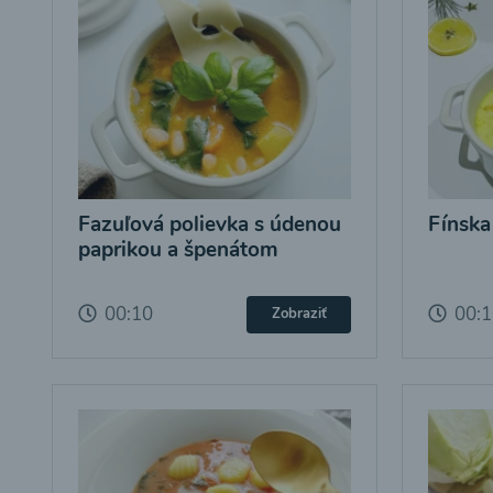
Fazuľová polievka s údenou
Fínska
paprikou a špenátom
00:10
00:
Zobraziť