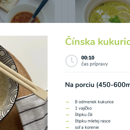
Čínska kukuri
a z bielej kapusty s
Šošovicovo-kokosová
u cícerovou
polievka s kari a kur
00:10
kou
čas prípravy
10
00:10
Zobraziť
Zo
Na porciu (450-600m
8 odmeriek kukurice
1 vajíčko
štipku čili
štipku mletej rasce
o spracovaním osobných údajov pre účely zasielania newsletteru a 
soľ a korenie