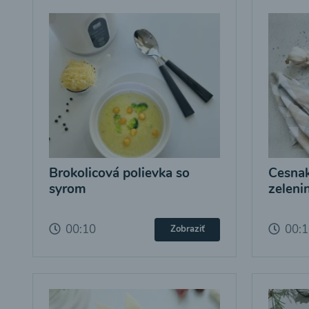
Brokolicová polievka so
Cesnak
syrom
zeleni
00:10
00:
Zobraziť