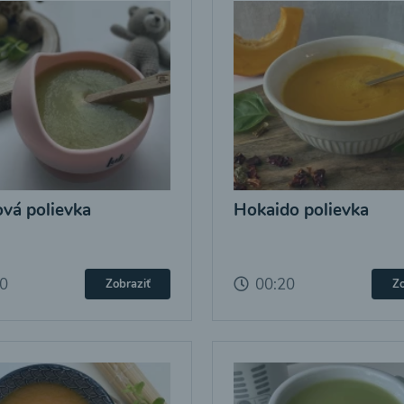
ová polievka
Hokaido polievka
20
00:20
Zobraziť
Zo