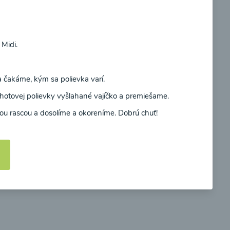
Súhlasím
Midi.
ievka
Zeleninová polievka s
medvedím cesnakom
a čakáme, kým sa polievka varí.
otovej polievky vyšlahané vajíčko a premiešame.
00:10
braziť
Zobraziť
tou rascou a dosolíme a okoreníme. Dobrú chuť!