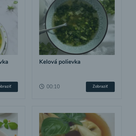
vka
Kelová polievka
00:10
braziť
Zobraziť