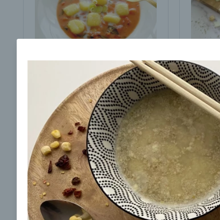
Krémová paradajková
Polievk
polievka s gnocchi
domáco
žemlič
00:10
00:
Zobraziť
Odber noviniek a akcií
Odoslaním registrácie na Newsletter súhlasím s