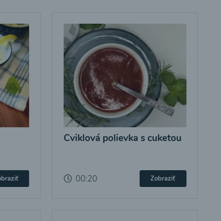
Cviklová polievka s cuketou
00:20
braziť
Zobraziť