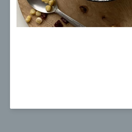
Ochrane osobných údajov
a súhlasím s nimi.
Toskánska cícerová polievka
Vegeta
poliev
00:10
00:
Zobraziť