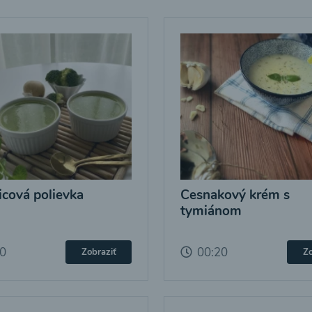
icová polievka
Cesnakový krém s
tymiánom
20
00:20
Zobraziť
Zo