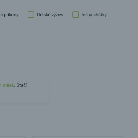
é príkrmy
Detské výživy
Iné pochúťky
h mliek
.
Stačí