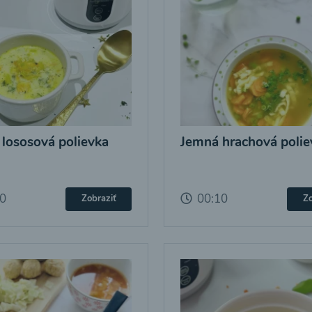
 lososová polievka
Jemná hrachová polie
10
00:10
Zobraziť
Zo