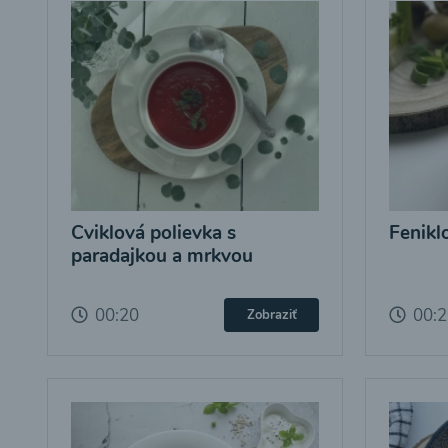
Cviklová polievka s
Fenikl
paradajkou a mrkvou
00:20
00:
Zobraziť