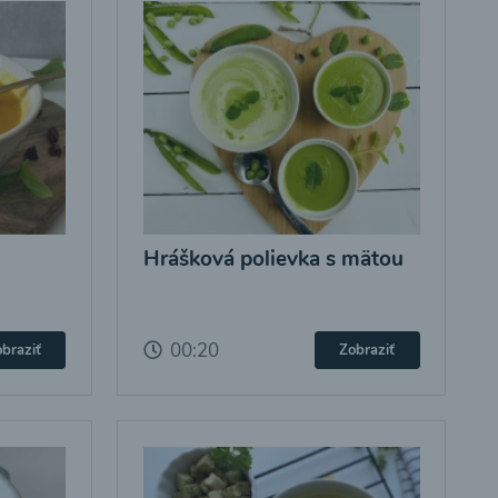
Hrášková polievka s mätou
00:20
braziť
Zobraziť