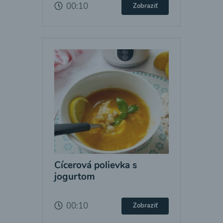
00:10
Zobraziť
Cícerová polievka s
jogurtom
00:10
Zobraziť