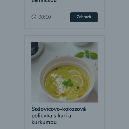
žemličkou
00:10
Zobraziť
Šošovicovo-kokosová
polievka s kari a
kurkumou