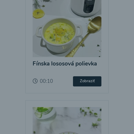
Fínska lososová polievka
00:10
Zobraziť