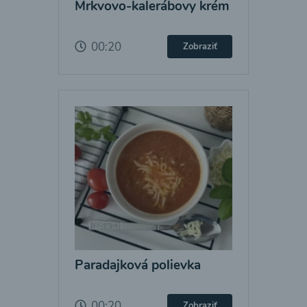
Mrkvovo-kalerábovy krém
00:20
Zobraziť
Paradajková polievka
00:20
Zobraziť