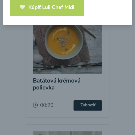
Kúpiť Luli Chef Midi
Batátová krémová
polievka
00:20
Zobraziť