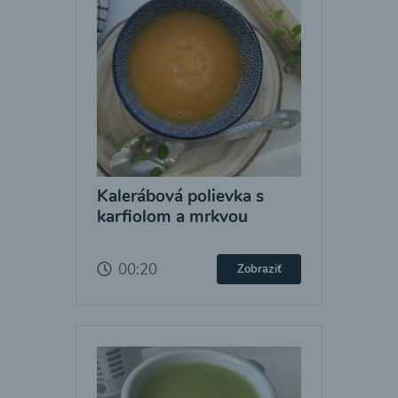
Kalerábová polievka s
karfiolom a mrkvou
00:20
Zobraziť