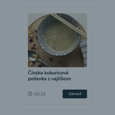
Čínska kukuricová
polievka s vajíčkom
00:10
Zobraziť