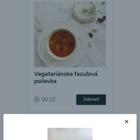
Vegetariánska fazuľová
polievka
00:10
Zobraziť