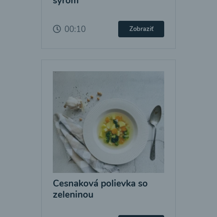
syrom
00:10
Zobraziť
Cesnaková polievka so
zeleninou