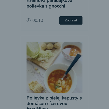
Krémová paradajková
polievka s gnocchi
00:10
Zobraziť
Polievka z bielej kapusty s
domácou cícerovou