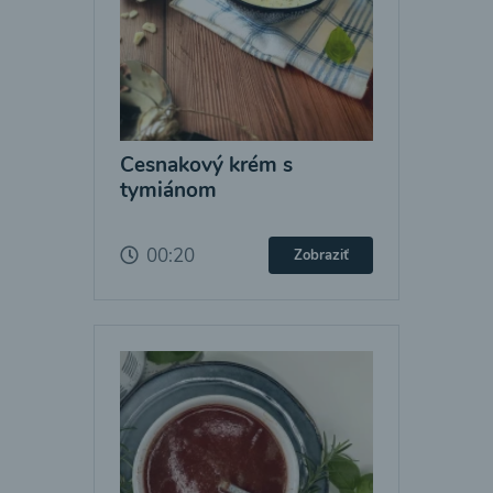
Cesnakový krém s
tymiánom
00:20
Zobraziť