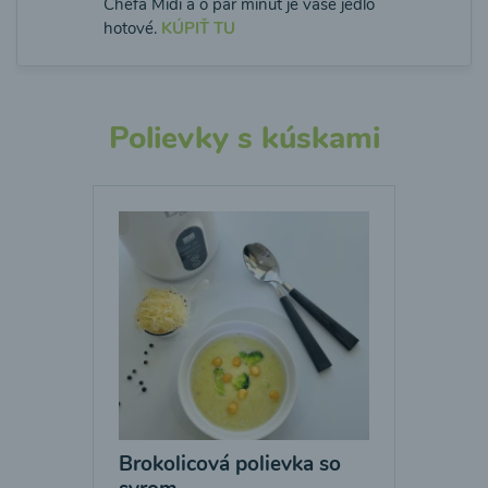
Chefa Midi a o pár minút je vaše jedlo
hotové.
KÚPIŤ TU
Polievky s kúskami
Brokolicová polievka so