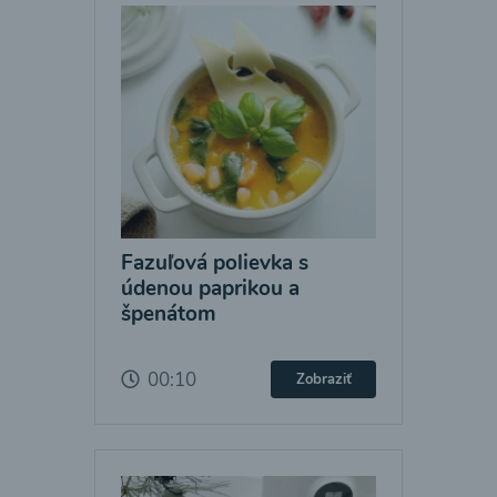
Fazuľová polievka s
údenou paprikou a
špenátom
00:10
Zobraziť