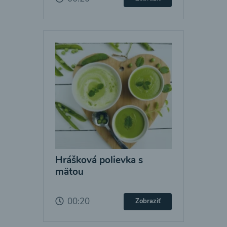
Hrášková polievka s
mätou
00:20
Zobraziť