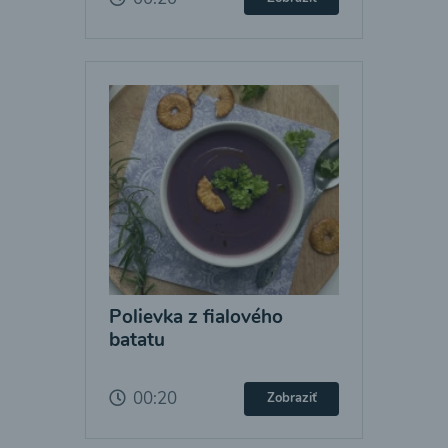
Polievka z fialového
batatu
00:20
Zobraziť