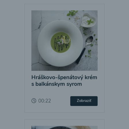
Hráškovo-špenátový krém
s balkánskym syrom
00:22
Zobraziť