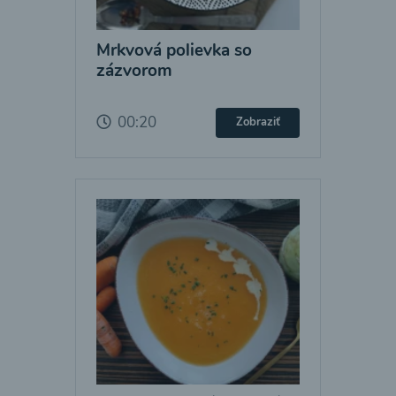
Mrkvová polievka so
zázvorom
00:20
Zobraziť