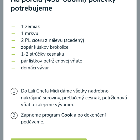
zasielania newsletteru a potvrdzujem, že som si
potrebujeme
prečítal(a)
informácie o Ochrane osobných
údajov
a súhlasím s nimi.
1 zemiak
1 mrkvu
Súhlasím
Zeleninová polievka s
2 PL cíceru z nálevu (scedený)
medvedím cesnakom
zopár kúskov brokolice
1-2 strúčiky cesnaku
pár lístkov petržlenovej vňate
00:10
Zobraziť
domáci vývar
Do Luli Chefa Midi dáme všetky nadrobno
nakrájané suroviny, pretlačený cesnak, petržlenovú
Načítať ďalšie
vňať a zalejeme vývarom.
Zapneme program
Cook
a po dokončení
podávame.
Polievky mixované