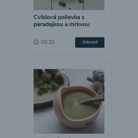
Cviklová polievka s
paradajkou a mrkvou
00:20
Zobraziť