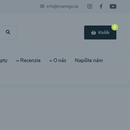
info@mamigo.sk
0
Košík
pty
Recenzie
O nás
Napíšte nám