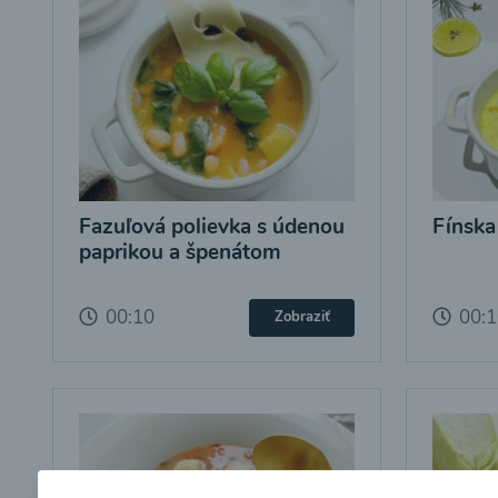
Fazuľová polievka s údenou
Fínska
paprikou a špenátom
00:10
00:
Zobraziť