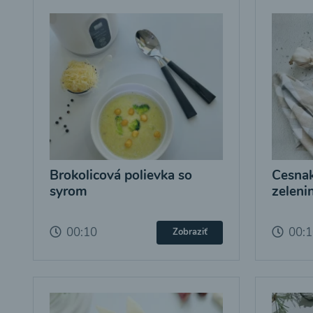
Brokolicová polievka so
Cesnak
syrom
zeleni
00:10
00:
Zobraziť