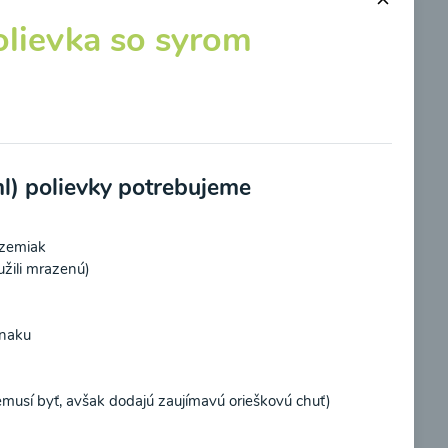
olievka so syrom
Talianska polievka
kumou
l) polievky potrebujeme
 zemiak
00:10
braziť
Zobraziť
žili mrazenú)
snaku
musí byť, avšak dodajú zaujímavú orieškovú chuť)
potvrdzujem, že som si prečítal(a)
informácie o