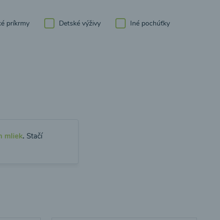
é príkrmy
Detské výživy
Iné pochúťky
h mliek
.
Stačí