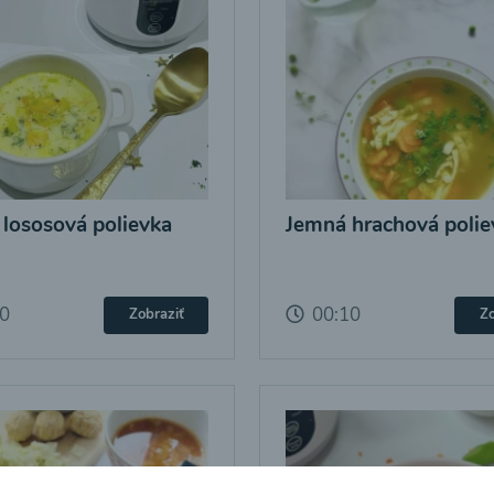
 lososová polievka
Jemná hrachová polie
10
00:10
Zobraziť
Zo