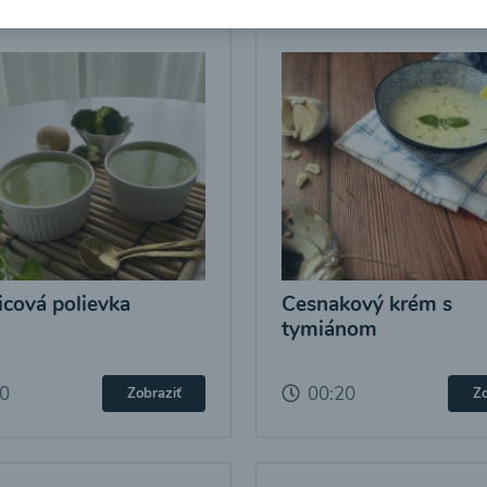
icová polievka
Cesnakový krém s
tymiánom
20
00:20
Zobraziť
Zo