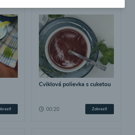
Cviklová polievka s cuketou
00:20
braziť
Zobraziť