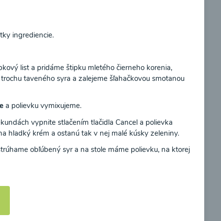
Súhlasím
tky ingrediencie.
ievka
Zeleninová polievka s
ový list a pridáme štipku mletého čierneho korenia,
medvedím cesnakom
, trochu taveného syra a zalejeme šľahačkovou smotanou
00:10
ie
a polievku vymixujeme.
braziť
Zobraziť
undách vypnite stlačením tlačidla Cancel a polievka
 hladký krém a ostanú tak v nej malé kúsky zeleniny.
strúhame obľúbený syr a na stole máme polievku, na ktorej