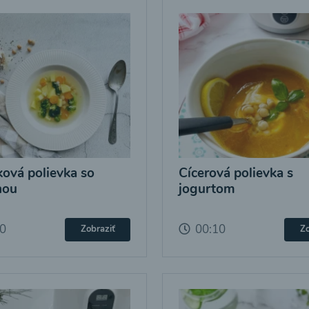
ová polievka so
Cícerová polievka s
nou
jogurtom
10
00:10
Zobraziť
Zo