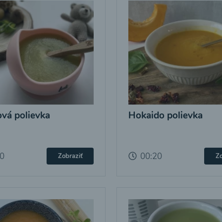
ová polievka
Hokaido polievka
20
00:20
Zobraziť
Zo