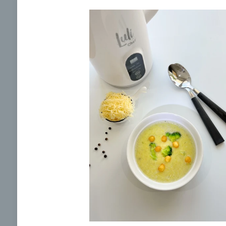
Krémová paradajková
Polievk
polievka s gnocchi
domáco
žemlič
00:10
00:
Zobraziť
Odber noviniek a akcií
Odoslaním registrácie na Newsletter súhlasím s