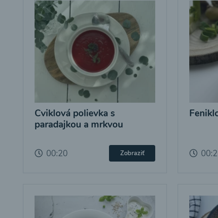
Cviklová polievka s
Fenikl
paradajkou a mrkvou
00:20
00:
Zobraziť