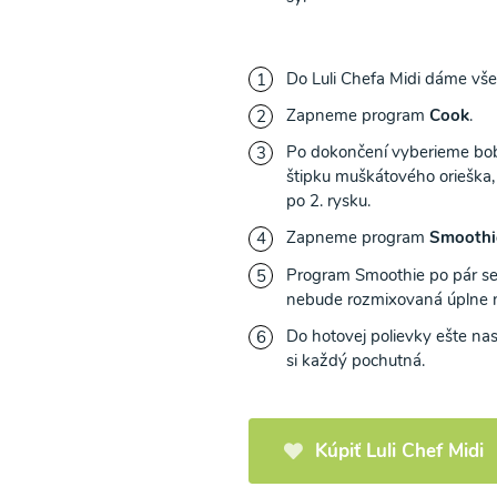
Do Luli Chefa Midi dáme vše
Zapneme program
Cook
.
riánska fazuľová
Zeleninová klasik pol
Po dokončení vyberieme bobk
ka
štipku muškátového orieška
po 2. rysku.
10
00:10
Zapneme program
Smooth
Zobraziť
Zo
Program Smoothie po pár sek
nebude rozmixovaná úplne na
Do hotovej polievky ešte na
si každý pochutná.
Načítať ďalšie
Kúpiť Luli Chef Midi
Polievky mixované