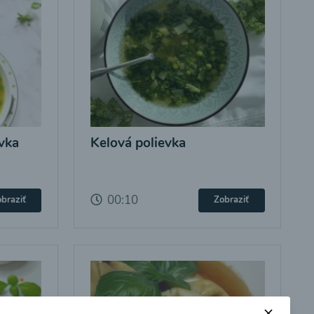
vka
Kelová polievka
00:10
braziť
Zobraziť