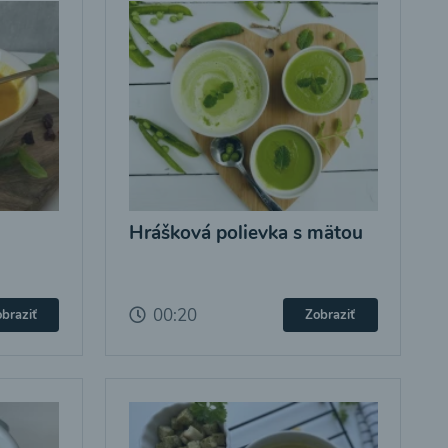
Hrášková polievka s mätou
00:20
braziť
Zobraziť