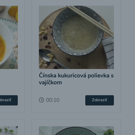
Čínska kukuricová polievka s
vajíčkom
00:10
braziť
Zobraziť