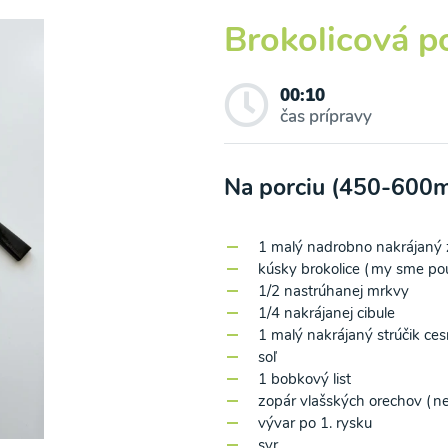
Brokolicová p
00:10
čas prípravy
a z bielej kapusty s
Šošovicovo-kokosová
u cícerovou
polievka s kari a kur
Na porciu (450-600m
kou
1 malý nadrobno nakrájaný
10
00:10
Zobraziť
Zo
kúsky brokolice (my sme pou
1/2 nastrúhanej mrkvy
1/4 nakrájanej cibule
1 malý nakrájaný strúčik ce
soľ
1 bobkový list
zopár vlašských orechov (ne
vývar po 1. rysku
o spracovaním osobných údajov pre účely zasielania newsletteru a 
syr