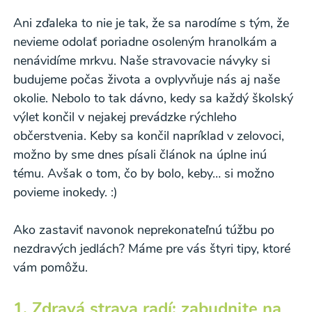
Ani zďaleka to nie je tak, že sa narodíme s tým, že
nevieme odolať poriadne osoleným hranolkám a
nenávidíme mrkvu. Naše stravovacie návyky si
budujeme počas života a ovplyvňuje nás aj naše
okolie. Nebolo to tak dávno, kedy sa každý školský
výlet končil v nejakej prevádzke rýchleho
občerstvenia. Keby sa končil napríklad v zelovoci,
možno by sme dnes písali článok na úplne inú
tému. Avšak o tom, čo by bolo, keby… si možno
povieme inokedy. :)
Ako zastaviť navonok neprekonateľnú túžbu po
nezdravých jedlách? Máme pre vás štyri tipy, ktoré
vám pomôžu.
1. Zdravá strava radí: zabudnite na