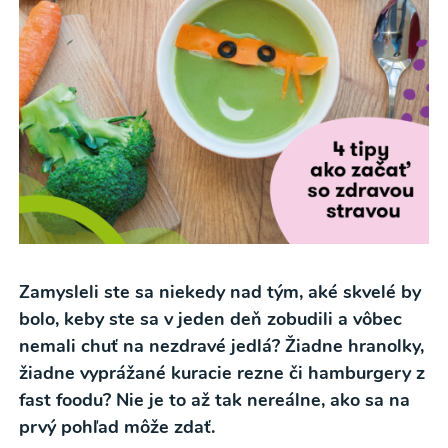
Zamysleli ste sa niekedy nad tým, aké skvelé by
bolo, keby ste sa v jeden deň zobudili a vôbec
nemali chuť na nezdravé jedlá? Žiadne hranolky,
žiadne vyprážané kuracie rezne či hamburgery z
fast foodu? Nie je to až tak nereálne, ako sa na
prvý pohľad môže zdať.