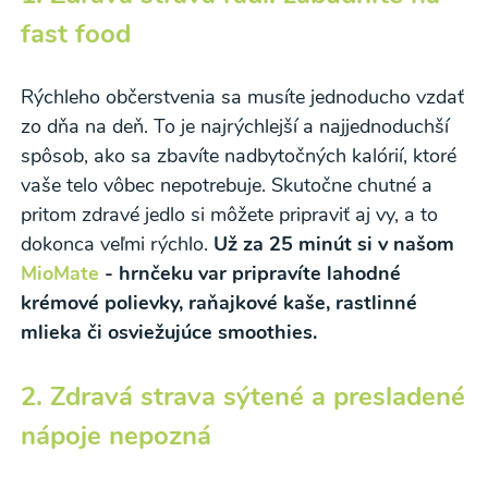
fast food
Rýchleho občerstvenia sa musíte jednoducho vzdať
zo dňa na deň. To je najrýchlejší a najjednoduchší
spôsob, ako sa zbavíte nadbytočných kalórií, ktoré
vaše telo vôbec nepotrebuje. Skutočne chutné a
pritom zdravé jedlo si môžete pripraviť aj vy, a to
dokonca veľmi rýchlo.
Už za 25 minút si v našom
MioMate
- hrnčeku var pripravíte lahodné
krémové polievky, raňajkové kaše, rastlinné
mlieka či osviežujúce smoothies.
2. Zdravá strava sýtené a presladené
nápoje nepozná