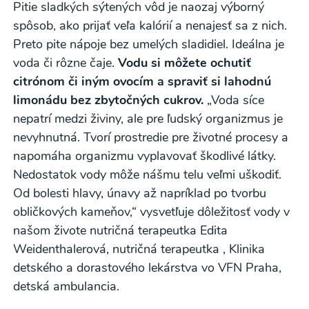
Pitie sladkých sýtených vôd je naozaj výborný
spôsob, ako prijať veľa kalórií a nenajesť sa z nich.
Preto pite nápoje bez umelých sladidiel. Ideálna je
voda či rôzne čaje.
Vodu si môžete ochutiť
citrónom či iným ovocím a spraviť si lahodnú
limonádu bez zbytočných cukrov.
„Voda síce
Odber noviniek a akcií
nepatrí medzi živiny, ale pre ľudský organizmus je
nevyhnutná. Tvorí prostredie pre životné procesy a
Odoslaním registrácie na Newsletter súhlasím so
napomáha organizmu vyplavovať škodlivé látky.
spracovaním osobných údajov pre účely
Nedostatok vody môže nášmu telu veľmi uškodiť.
zasielania newsletteru a potvrdzujem, že som si
Od bolesti hlavy, únavy až napríklad po tvorbu
prečítal(a)
informácie o Ochrane osobných
obličkových kameňov,“ vysvetľuje dôležitosť vody v
údajov
a súhlasím s nimi.
našom živote nutričná terapeutka Edita
Weidenthalerová, nutričná terapeutka , Klinika
Súhlasím
detského a dorastového lekárstva vo VFN Praha,
detská ambulancia.