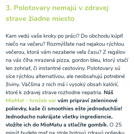
3. Polotovary nemajú v zdravej
strave žiadne miesto
Kam vedú vaše kroky po práci? Do obchodu kúpiť
niečo na večeru? Rozmýšľate nad nejakou rýchlou
večerou, ktorá vám nezaberie veľa času? Z regálov
na vás číha mrazená pizza, gordon bleu, ktorý stačí
len zohriať, či instantné cestoviny. Polotovary sú
síce rýchlou alternatívou, ale neobsahujú potrebné
živiny. Väčšina z nich má i vysoký obsah kalórií,
ktoré k zdravej strave rozhodne nepatria.
Náš
MioMat - hrnček var
vám pripraví zeleninové
polievky, kaše či smoothies ešte jednoduchšie!
Jednoducho nakrájate všetky ingrediencie,
vložíte ich do MioMatu a stlačíte gombík.
O 25
minút budete mať na stole hotovú zdravú polievku