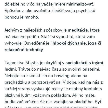
dôležité ho v čo najväčšej miere minimalizovať.
Spôsobov, ako uvoľniť a zlepšiť svoju psychickú
pohodu je mnoho.
Odber noviniek a akcií
Jedným z najlepších spôsobov je
meditácia
, ktorá
Odoslaním registrácie na Newsletter súhlasím so
má viacero podôb. Stačí si vybrať tú, ktorá vám
spracovaním osobných údajov pre účely
vyhovuje. Osvedčené je i
hlboké dýchanie, joga či
relaxačné techniky
.
zasielania newsletteru a potvrdzujem, že som si
prečítal(a)
informácie o Ochrane osobných
Tajomstvo šťastia je ukryté aj v
socializácii s inými
údajov
a súhlasím s nimi.
ľuďmi
. Trávte čo najviac času so svojimi priateľmi.
Súhlasím
Nebojte sa zavolať ich na bowling alebo na
prechádzku a porozprávať sa. V dobe, keď na nás z
každej strany vyskakujú reelsy, je osobný kontakt s
blízkymi ľuďmi vzácnym pokladom. Ak ho máte,
buďte zaň vďační. Ak nie, vydajte sa hľadať ho. Byť