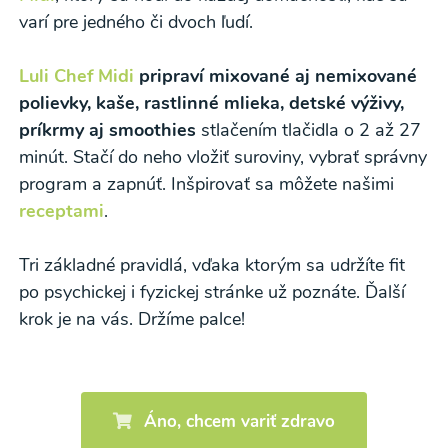
varí pre jedného či dvoch ľudí.
Luli Chef Midi
pripraví mixované aj nemixované
polievky, kaše, rastlinné mlieka, detské výživy,
príkrmy aj smoothies
stlačením tlačidla o 2 až 27
minút. Stačí do neho vložiť suroviny, vybrať správny
program a zapnúť. Inšpirovať sa môžete našimi
receptami
.
Tri základné pravidlá, vďaka ktorým sa udržíte fit
po psychickej i fyzickej stránke už poznáte. Ďalší
krok je na vás. Držíme palce!
Áno, chcem variť zdravo