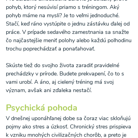
pohyb, ktorý nesúvisí priamo s tréningom. Aký
pohyb máme na mysli? Je to veľmi jednoduché.
Stačí, keď ráno vystúpite o jednu zástávku ďalej od
práce. V prípade sedavého zamestnania sa snažte
čo najčastejšie meniť polohy alebo každú polhodinu
trochu poprechádzať a ponaťahovať.
Skúste tiež do svojho života zaradiť pravidelné
prechádzky v prírode. Budete prekvapení, čo to s
vami urobí. A áno, aj cielený tréning má svoj
význam, avšak ani zďaleka nestačí.
Psychická pohoda
V dnešnej uponáhľanej dobe sa čoraz viac skloňujú
pojmy ako stres a úzkosť. Chronický stres prispieva
k vzniku mnohých civilizačných chorôb, a preto je