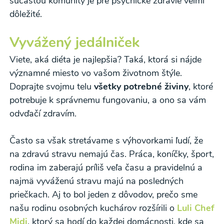
súčasťou komunity je pre psychické zdravie veľmi
dôležité.
Vyvážený jedálniček
Viete, aká diéta je najlepšia? Taká, ktorá si nájde
významné miesto vo vašom životnom štýle.
Doprajte svojmu telu
všetky potrebné živiny
, ktoré
potrebuje k správnemu fungovaniu, a ono sa vám
odvďačí zdravím.
Často sa však stretávame s výhovorkami ľudí, že
na zdravú stravu nemajú čas. Práca, koníčky, šport,
rodina im zaberajú príliš veľa času a pravidelnú a
najmä vyváženú stravu majú na posledných
priečkach. Aj to bol jeden z dôvodov, prečo sme
našu rodinu osobných kuchárov rozšírili o
Luli Chef
Midi
, ktorý sa hodí do každej domácnosti, kde sa