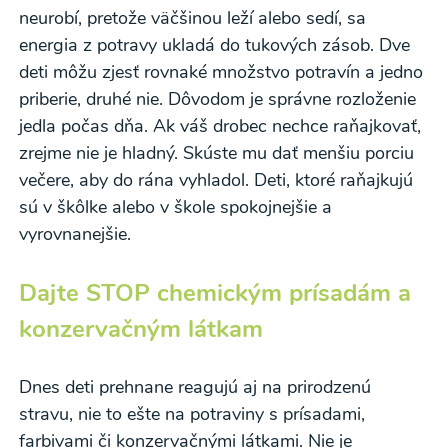
neurobí, pretože väčšinou leží alebo sedí, sa
Odoslaním registrácie na Newsletter súhlasím so
energia z potravy ukladá do tukových zásob. Dve
spracovaním osobných údajov pre účely
deti môžu zjesť rovnaké množstvo potravín a jedno
zasielania newsletteru a potvrdzujem, že som si
priberie, druhé nie. Dôvodom je správne rozloženie
prečítal(a)
informácie o Ochrane osobných
jedla počas dňa. Ak váš drobec nechce raňajkovať,
údajov
a súhlasím s nimi.
zrejme nie je hladný. Skúste mu dať menšiu porciu
večere, aby do rána vyhladol. Deti, ktoré raňajkujú
Súhlasím
sú v škôlke alebo v škole spokojnejšie a
vyrovnanejšie.
Dajte STOP chemickým prísadám a
konzervačným látkam
Dnes deti prehnane reagujú aj na prirodzenú
stravu, nie to ešte na potraviny s prísadami,
farbivami či konzervačnými látkami. Nie je