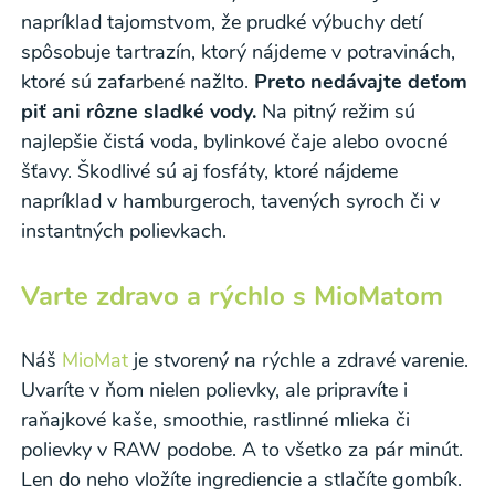
napríklad tajomstvom, že prudké výbuchy detí
spôsobuje tartrazín, ktorý nájdeme v potravinách,
ktoré sú zafarbené nažlto.
Preto nedávajte deťom
piť ani rôzne sladké vody.
Na pitný režim sú
najlepšie čistá voda, bylinkové čaje alebo ovocné
šťavy. Škodlivé sú aj fosfáty, ktoré nájdeme
napríklad v hamburgeroch, tavených syroch či v
instantných polievkach.
Varte zdravo a rýchlo s MioMatom
Náš
MioMat
je stvorený na rýchle a zdravé varenie.
Uvaríte v ňom nielen polievky, ale pripravíte i
raňajkové kaše, smoothie, rastlinné mlieka či
polievky v RAW podobe. A to všetko za pár minút.
Len do neho vložíte ingrediencie a stlačíte gombík.