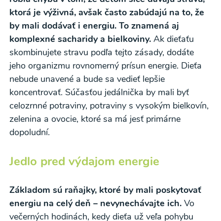
ktorá je výživná, avšak často zabúdajú na to, že
by mali dodávať i energiu. To znamená aj
komplexné sacharidy a bielkoviny.
Ak dieťaťu
skombinujete stravu podľa tejto zásady, dodáte
jeho organizmu rovnomerný prísun energie. Dieťa
nebude unavené a bude sa vedieť lepšie
koncentrovať. Súčasťou jedálnička by mali byť
celozrnné potraviny, potraviny s vysokým bielkovín,
zelenina a ovocie, ktoré sa má jesť primárne
dopoludní.
Jedlo pred výdajom energie
Základom sú raňajky, ktoré by mali poskytovať
energiu na celý deň – nevynechávajte ich.
Vo
Odber noviniek a akcií
večerných hodinách, kedy dieťa už veľa pohybu