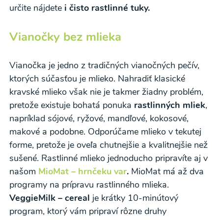
určite nájdete
i čisto rastlinné tuky.
Vianočky bez mlieka
Vianočka je jedno z tradičných vianočných pečív,
Odber noviniek a akcií
ktorých súčasťou je mlieko. Nahradiť klasické
kravské mlieko však nie je takmer žiadny problém,
Odoslaním registrácie na Newsletter súhlasím so
pretože existuje bohatá ponuka
rastlinných mliek
,
napríklad sójové, ryžové, mandľové, kokosové,
spracovaním osobných údajov pre účely
makové a podobne. Odporúčame mlieko v tekutej
zasielania newsletteru a potvrdzujem, že som si
forme, pretože je oveľa chutnejšie a kvalitnejšie než
prečítal(a)
informácie o Ochrane osobných
sušené. Rastlinné mlieko jednoducho pripravíte aj v
údajov
a súhlasím s nimi.
našom
MioMat – hrnčeku var
.
MioMat má až dva
programy na prípravu rastlinného mlieka.
Súhlasím
VeggieMilk – cereal
je krátky 10-minútový
program, ktorý vám pripraví rôzne druhy