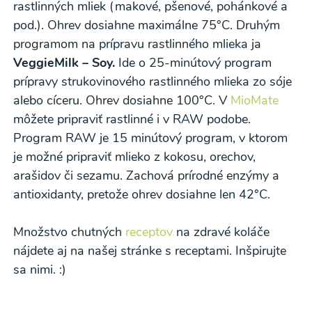
rastlinných mliek (makové, pšenové, pohánkové a
pod.). Ohrev dosiahne maximálne 75°C. Druhým
programom na prípravu rastlinného mlieka ja
VeggieMilk – Soy.
Ide o 25-minútový program
prípravy strukovinového rastlinného mlieka zo sóje
alebo cíceru. Ohrev dosiahne 100°C. V
MioMate
môžete pripraviť rastlinné i v RAW podobe.
Program RAW je 15 minútový program, v ktorom
je možné pripraviť mlieko z kokosu, orechov,
arašidov či sezamu. Zachová prírodné enzýmy a
antioxidanty, pretože ohrev dosiahne len 42°C.
Množstvo chutných
receptov
na zdravé koláče
nájdete aj na našej stránke s receptami. Inšpirujte
sa nimi. :)