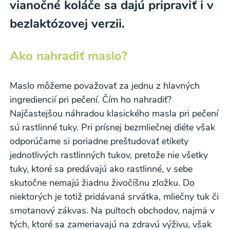
vianočné koláče sa dajú pripraviť i v
bezlaktózovej verzii.
Ako nahradiť maslo?
Maslo môžeme považovať za jednu z hlavných
ingrediencií pri pečení. Čím ho nahradiť?
Najčastejšou náhradou klasického masla pri pečení
sú rastlinné tuky. Pri prísnej bezmliečnej diéte však
odporúčame si poriadne preštudovať etikety
jednotlivých rastlinných tukov, pretože nie všetky
tuky, ktoré sa predávajú ako rastlinné, v sebe
skutočne nemajú žiadnu živočíšnu zložku. Do
niektorých je totiž pridávaná srvátka, mliečny tuk či
smotanový zákvas. Na pultoch obchodov, najmä v
tých, ktoré sa zameriavajú na zdravú výživu, však