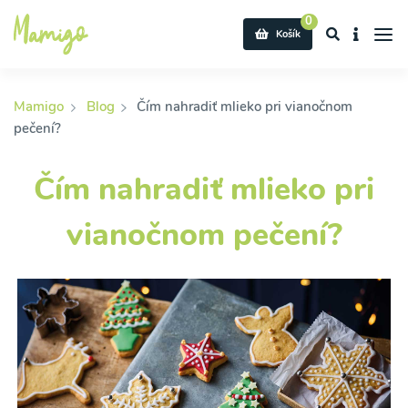
0
Košík
Mamigo
Blog
Čím nahradiť mlieko pri vianočnom
pečení?
Čím nahradiť mlieko pri
vianočnom pečení?