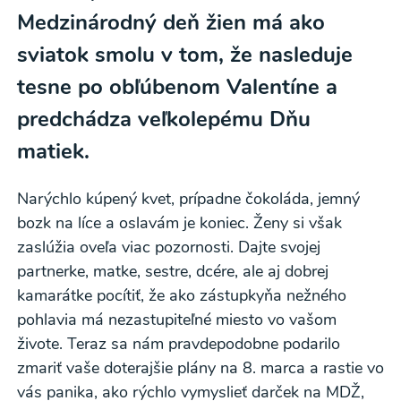
Medzinárodný deň žien má ako
sviatok smolu v tom, že nasleduje
tesne po obľúbenom Valentíne a
predchádza veľkolepému Dňu
matiek.
Narýchlo kúpený kvet, prípadne čokoláda, jemný
bozk na líce a oslavám je koniec. Ženy si však
zaslúžia oveľa viac pozornosti. Dajte svojej
partnerke, matke, sestre, dcére, ale aj dobrej
kamarátke pocítiť, že ako zástupkyňa nežného
pohlavia má nezastupiteľné miesto vo vašom
živote. Teraz sa nám pravdepodobne podarilo
zmariť vaše doterajšie plány na 8. marca a rastie vo
vás panika, ako rýchlo vymyslieť darček na MDŽ,