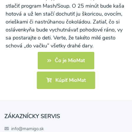
stlačiť program Mash/Soup. O 25 minút bude kaša
hotová a už len stačí dochutiť ju škoricou, ovocím,
orieškami či nastrúhanou čokoládou. Zatiaľ, čo si
oslávenkyňa bude vychutnávať pohodové ráno, vy
sa postarajte o deti. Verte, že takéto milé gesto
schová „do vačku” všetky drahé dary.
Čo je MioMat
Kúpiť MioMat
ZÁKAZNÍCKY SERVIS
info@mamigo.sk