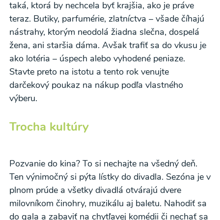
taká, ktorá by nechcela byť krajšia, ako je práve
teraz. Butiky, parfumérie, zlatníctva – všade číhajú
nástrahy, ktorým neodolá žiadna slečna, dospelá
žena, ani staršia dáma. Avšak trafiť sa do vkusu je
ako lotéria – úspech alebo vyhodené peniaze.
Stavte preto na istotu a tento rok venujte
darčekový poukaz na nákup podľa vlastného
výberu.
Odber noviniek a akcií
Trocha kultúry
Odoslaním registrácie na Newsletter súhlasím so
spracovaním osobných údajov pre účely
Pozvanie do kina? To si nechajte na všedný deň.
zasielania newsletteru a potvrdzujem, že som si
Ten výnimočný si pýta lístky do divadla. Sezóna je v
prečítal(a)
informácie o Ochrane osobných
plnom prúde a všetky divadlá otvárajú dvere
milovníkom činohry, muzikálu aj baletu. Nahodiť sa
údajov
a súhlasím s nimi.
do gala a zabaviť na chytľavej komédii či nechať sa