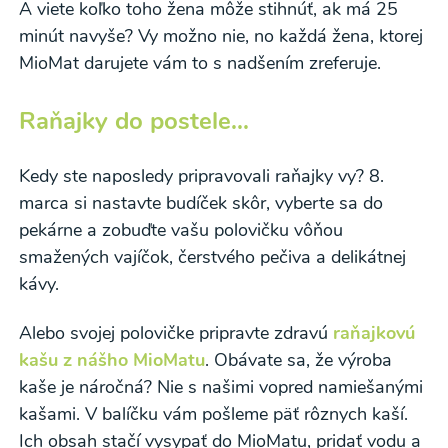
A viete koľko toho žena môže stihnúť, ak má 25
minút navyše? Vy možno nie, no každá žena, ktorej
MioMat darujete vám to s nadšením zreferuje.
Raňajky do postele...
Kedy ste naposledy pripravovali raňajky vy? 8.
marca si nastavte budíček skôr, vyberte sa do
pekárne a zobuďte vašu polovičku vôňou
smažených vajíčok, čerstvého pečiva a delikátnej
kávy.
Alebo svojej polovičke pripravte zdravú
raňajkovú
kašu z nášho MioMatu
. Obávate sa, že výroba
kaše je náročná? Nie s našimi vopred namiešanými
kašami. V balíčku vám pošleme päť rôznych kaší.
Ich obsah stačí vysypať do MioMatu, pridať vodu a