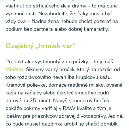
Súhlasím
vtiahnuť do strhujúceho deja drámy – to má punc
výnimočnosti. Nezabudnite, že lístky musia byť
vždy dva – žiadna žena nebude chcieť pozerať na
pódium bez partnera alebo dobrej kamarátky.
Ozajstný „hrnček var“
Produkt ako vystrihnutý z rozprávky – to je náš
MioMat
. Šikovný varný hrnček, ktorý na rozdiel od
toho rozprávkového nevarí iba krupicovú kašu.
Krémová polievka, domáce rastlinné mlieko, ovsená
kaša na raňajky alebo čerstvé smoothie budú
hotové do 25 minút. Navyše, moderný hrnček
dokáže pokrmy variť aj v RAW kvalite a tým je
ideálny pre priaznivcov zdravej životosprávy. Jediné,
čo bude musieť gazdinka urobiť, je stlačiť gombík.