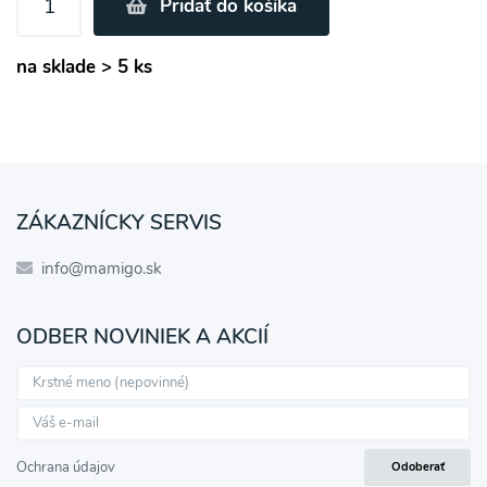
Pridať do košíka
spracovaním osobných údajov pre účely
zasielania newsletteru a potvrdzujem, že som si
na sklade > 5 ks
prečítal(a)
informácie o Ochrane osobných
údajov
a súhlasím s nimi.
Súhlasím
ZÁKAZNÍCKY SERVIS
info@mamigo.sk
ODBER NOVINIEK A AKCIÍ
Ochrana údajov
Odoberať