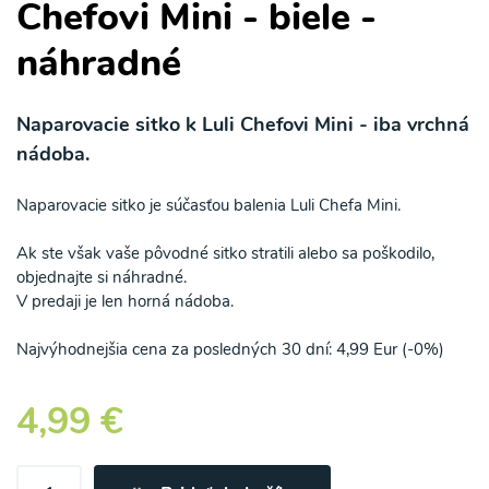
Chefovi Mini - biele -
náhradné
Naparovacie sitko k Luli Chefovi Mini - iba vrchná
nádoba.
Naparovacie sitko je súčasťou balenia Luli Chefa Mini.
Ak ste však vaše pôvodné sitko stratili alebo sa poškodilo,
objednajte si náhradné.
V predaji je len horná nádoba.
Najvýhodnejšia cena za posledných 30 dní: 4,99 Eur (-0%)
Odber noviniek a akcií
4,99 €
Odoslaním registrácie na Newsletter súhlasím so