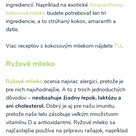
ingrediencií. Napríklad na exotické
Amaranthovo-
kokosové mlieko
budete potrebovať len tri
ingrediencie, a to strúhaný kokos, amaranth a
ďatle.
Viac receptov s kokosovým mliekom nájdete
TU
.
Ryžové mlieko
Ryžové mlieko
ocenia najviac alergici, pretože je
Odber noviniek a akcií
pre nich najvhodnejšie. A to z troch jednoduchých
dôvodov –
neobsahuje žiadny lepok, laktózu a
Odoslaním registrácie na Newsletter súhlasím so
ani cholesterol.
Dobrý je aj pre našu imunitu,
spracovaním osobných údajov pre účely
pretože naše telo zásobuje veľkým množstvom
zasielania newsletteru a potvrdzujem, že som si
vitamínu D a antioxidantmi. Ryžové mlieko sa
prečítal(a)
informácie o Ochrane osobných
najčastejšie používa na prípravu raňajok, napríklad