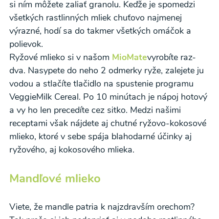
si ním môžete zaliať granolu. Keďže je spomedzi
údajov
a súhlasím s nimi.
všetkých rastlinných mliek chuťovo najmenej
Súhlasím
výrazné, hodí sa do takmer všetkých omáčok a
polievok.
Ryžové mlieko si v našom
MioMate
vyrobíte raz-
dva. Nasypete do neho 2 odmerky ryže, zalejete ju
vodou a stlačíte tlačidlo na spustenie programu
VeggieMilk Cereal. Po 10 minútach je nápoj hotový
a vy ho len precedíte cez sitko. Medzi našimi
receptami však nájdete aj chutné ryžovo-kokosové
mlieko, ktoré v sebe spája blahodarné účinky aj
ryžového, aj kokosového mlieka.
Mandľové mlieko
Viete, že mandle patria k najzdravším orechom?