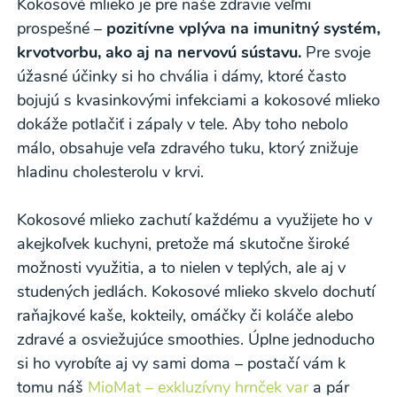
Kokosové mlieko je pre naše zdravie veľmi
prospešné –
pozitívne vplýva na imunitný systém,
krvotvorbu, ako aj na nervovú sústavu.
Pre svoje
úžasné účinky si ho chvália i dámy, ktoré často
bojujú s kvasinkovými infekciami a kokosové mlieko
dokáže potlačiť i zápaly v tele. Aby toho nebolo
málo, obsahuje veľa zdravého tuku, ktorý znižuje
hladinu cholesterolu v krvi.
Kokosové mlieko zachutí každému a využijete ho v
akejkoľvek kuchyni, pretože má skutočne široké
možnosti využitia, a to nielen v teplých, ale aj v
studených jedlách. Kokosové mlieko skvelo dochutí
raňajkové kaše, kokteily, omáčky či koláče alebo
zdravé a osviežujúce smoothies. Úplne jednoducho
si ho vyrobíte aj vy sami doma – postačí vám k
tomu náš
MioMat – exkluzívny hrnček var
a pár