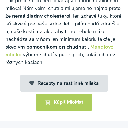
Tak prečo si ich nedopriať aj v podobe rastlinného
mlieka! Nám veľmi chutí a milujeme ho najmä preto,
že
nemá žiadny cholesterol
, len zdravé tuky, ktoré
sú skvelé pre naše srdce. Jeho pitím budú zdravšie
aj naše kosti a zrak a aby toho nebolo málo,
nachádza sa v ňom len minimum kalórií, takže je
skvelým pomocníkom pri chudnutí.
Mandľové
mlieko
výborne chutí v pudingoch, koláčoch či v
rôznych kašiach.
Recepty na rastlinné mlieka
Kúpiť MioMat