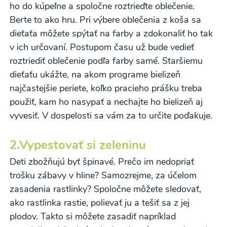
ho do kúpeľne a spoločne roztrieďte oblečenie.
Berte to ako hru. Pri výbere oblečenia z koša sa
dieťaťa môžete spýtať na farby a zdokonaliť ho tak
v ich určovaní. Postupom času už bude vedieť
roztriediť oblečenie podľa farby samé. Staršiemu
dieťaťu ukážte, na akom programe bielizeň
najčastejšie periete, koľko pracieho prášku treba
použiť, kam ho nasypať a nechajte ho bielizeň aj
vyvesiť. V dospelosti sa vám za to určite poďakuje.
2.
Vypestovať si zeleninu
Deti zbožňujú byť špinavé. Prečo im nedopriať
trošku zábavy v hline? Samozrejme, za účelom
zasadenia rastlinky? Spoločne môžete sledovať,
ako rastlinka rastie, polievať ju a tešiť sa z jej
plodov. Takto si môžete zasadiť napríklad