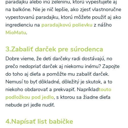
paradajku alebo inú zeleninu, ktorú vypestujete aj
na balkóne. Nie je nič lepšie, ako zjesť vlastnoručne
vypestovanú paradajku, ktorú môžete použiť aj ako
ingredienciu na
paradajkovú polievku
z nášho
MioMatu
.
3.
Zabaliť darček pre súrodenca
Odber noviniek a akcií
Dobre vieme, že deti darčeky radi dostávajú, no
Odoslaním registrácie na Newsletter súhlasím so
prečo nedopriať darček aj niekomu inému? Zapojte
spracovaním osobných údajov pre účely
do toho aj dieťa a pomôžte mu zabaliť darček.
Nemusí to byť dôkladné, dôležitý je skutok, a to
zasielania newsletteru a potvrdzujem, že som si
niekoho obdarovať a prekvapiť. Napríklad
touto
prečítal(a)
informácie o Ochrane osobných
podložkou pod jedlo
, s ktorou sa žiadne dieťa
údajov
a súhlasím s nimi.
nebude pri jedle nudiť.
Súhlasím
4.
Napísať list babičke