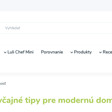
Luli Chef Mini
Porovnanie
Produkty
Rece
nosť
yčajné tipy pre modernú do