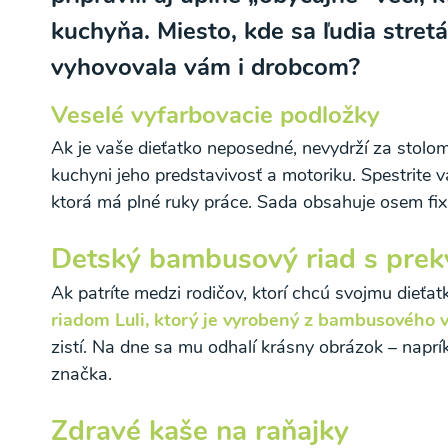
kuchyňa. Miesto, kde sa ľudia stretáv
vyhovovala vám i drobcom?
Veselé vyfarbovacie podložky
Ak je vaše dieťatko neposedné, nevydrží za stolom 
Odber noviniek a akcií
kuchyni jeho predstavivosť a motoriku. Spestrite
ktorá má plné ruky práce. Sada obsahuje osem fix
Odoslaním registrácie na Newsletter súhlasím s
Ochrane osobných údajov
a súhlasím s nimi.
Detský bambusový riad s pre
Ak patríte medzi rodičov, ktorí chcú svojmu dieťatk
riadom Luli, ktorý je vyrobený z bambusového 
zistí. Na dne sa mu odhalí krásny obrázok – n
aprí
značka.
Zdravé kaše na raňajky