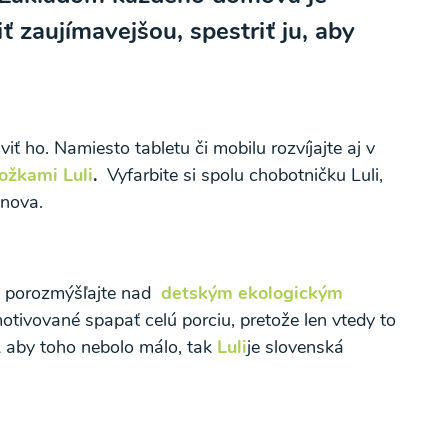
iť zaujímavejšou, spestriť ju, aby
ť ho. Namiesto tabletu či mobilu rozvíjajte aj v
ožkami Luli
.
Vyfarbite si spolu chobotničku Luli,
znova.
potvrdzujem, že som si prečítal(a)
informácie o
Súhlasím
te porozmýšľajte nad
detským ekologickým
motivované spapať celú porciu, pretože len vtedy to
 A aby toho nebolo málo, tak
Luli
je
slovenská