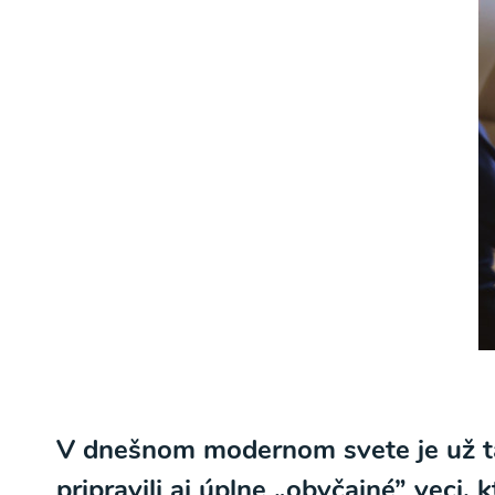
V dnešnom modernom svete je už ta
pripravili aj úplne „obyčajné” veci