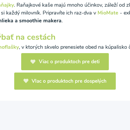
aňajky
.
Raňajkové kaše majú mnoho účinkov, záleží od zlož
si každý milovník. Pripravíte ich raz-dva v
MioMate
- ex
 mlieka a smoothie makera
.
bať na cestách
moflašky
, v ktorých skvelo prenesiete obed na kúpalisko 
Viac o produktoch pre deti
VIac o produktoch pre dospelých