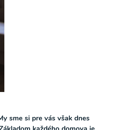
y sme si pre vás však dnes
ať? Základom každého domova je