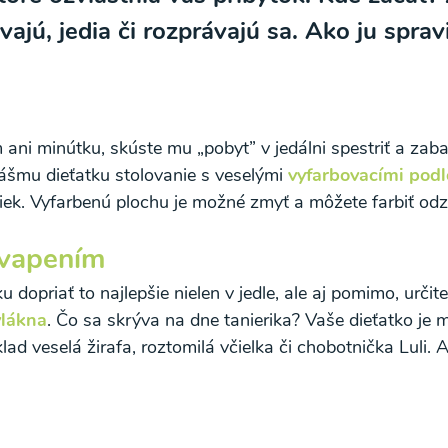
ajú, jedia či rozprávajú sa. Ako ju sprav
ani minútku, skúste mu „pobyt” v jedálni spestriť a zabavi
 vášmu dieťatku
stolovanie s veselými
vyfarbovacími podl
iek. Vyfarbenú plochu je možné zmyť a môžete farbiť od
o spracovaním osobných údajov pre účely zasielania newsletteru a 
kvapením
u dopriať to najlepšie nielen v jedle, ale aj pomimo, urči
vlákna
. Čo sa skrýva na dne tanierika? Vaše dieťatko je 
klad veselá žirafa, roztomilá včielka či chobotnička Luli.