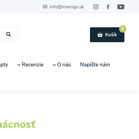
info@mamigo.sk
0
Košík
pty
Recenzie
O nás
Napíšte nám
mácnosť