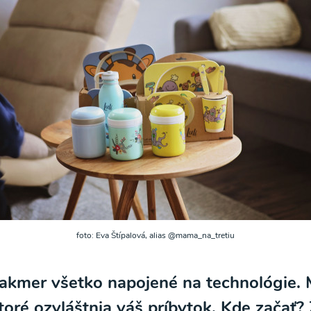
foto: Eva Štípalová, alias @mama_na_tretiu
kmer všetko napojené na technológie. M
, ktoré ozvláštnia váš príbytok. Kde zač