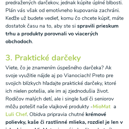
predražených darčekov, jednak kúpite úplné blbosti.
Plán vás však od emotívneho kupovania zachráni.
Keďže už budete vedieť, komu čo chcete kúpiť, máte
dostatok času na to, aby ste si
spravili prieskum
trhu a produkty porovnali vo viacerých
obchodoch
.
3. Praktické darčeky
Viete, čo je znamením úspešného darčeka? Ak
svoje využitie nájde aj po Vianociach! Preto pre
Odber noviniek a akcií
svojich blízkych hľadajte praktické darčeky, ktoré
ich nielen potešia, ale im aj zjednodušia život.
Odoslaním registrácie na Newsletter súhlasím so
Rodičov malých detí, ale i single ľudí či seniorov
môžu potešiť naše vlajkové produkty -
MioMat
a
spracovaním osobných údajov pre účely
Luli Chef
. Obidva pripravia chutné
krémové
zasielania newsletteru a potvrdzujem, že som si
polievky, kaše či rastlinné mlieka, rozdiel je len v
prečítal(a)
informácie o Ochrane osobných