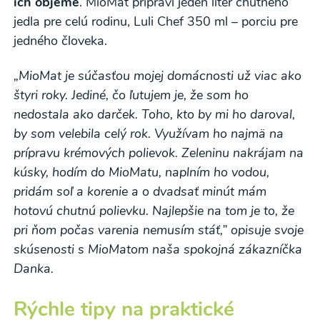
ich objeme
. MioMat pripraví jeden liter chutného
údajov
a súhlasím s nimi.
jedla pre celú rodinu, Luli Chef 350 ml – porciu pre
jedného človeka.
Súhlasím
„MioMat je súčasťou mojej domácnosti už viac ako
štyri roky. Jediné, čo ľutujem je, že som ho
nedostala ako darček. Toho, kto by mi ho daroval,
by som velebila celý rok. Využívam ho najmä na
prípravu krémových polievok. Zeleninu nakrájam na
kúsky, hodím do MioMatu, naplním ho vodou,
pridám soľ a korenie a o dvadsať minút mám
hotovú chutnú polievku. Najlepšie na tom je to, že
pri ňom počas varenia nemusím stáť,” opisuje svoje
skúsenosti s MioMatom naša spokojná zákazníčka
Danka.
Rýchle tipy na praktické