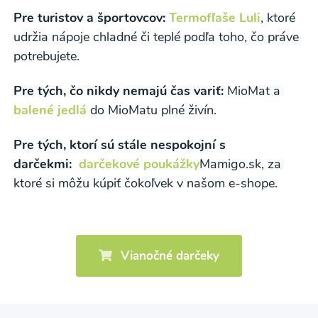
Pre turistov a športovcov:
Termofľaše Luli
, ktoré
udržia nápoje chladné či teplé podľa toho, čo práve
potrebujete.
Pre tých, čo nikdy nemajú čas variť:
MioMat a
balené jedlá
do MioMatu plné živín.
Pre tých, ktorí sú stále nespokojní s
darčekmi:
darčekové poukážky
Mamigo.sk, za
ktoré si môžu kúpiť čokoľvek v našom e-shope.
Vianočné darčeky