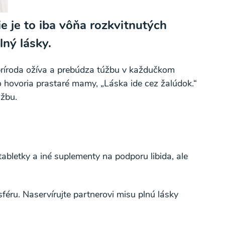
e je to iba vôňa rozkvitnutých
lný lásky.
ď príroda ožíva a prebúdza túžbu v každučkom
o hovoria prastaré mamy, „Láska ide cez žalúdok.“
úžbu.
abletky a iné suplementy na podporu libida, ale
féru. Naservírujte partnerovi misu plnú lásky