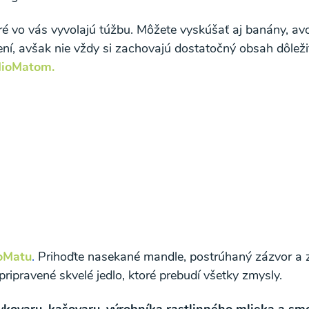
ré vo vás vyvolajú túžbu. Môžete vyskúšať aj banány, avo
ení, avšak nie vždy si zachovajú dostatočný obsah dôležitý
ioMatom.
oMatu
.
Prihoďte nasekané mandle, postrúhaný zázvor a z
pripravené skvelé jedlo, ktoré prebudí všetky zmysly.