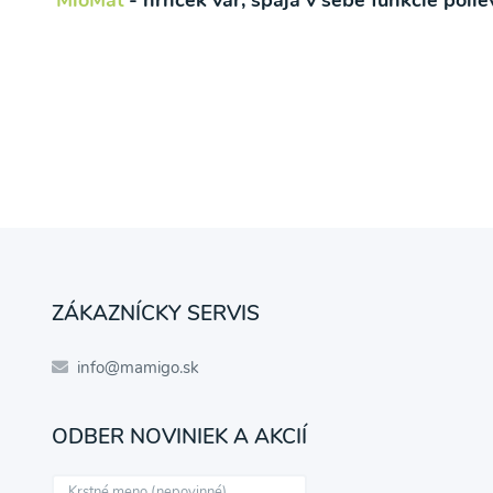
MioMat
- hrnček var, spája v sebe funkcie poli
ZÁKAZNÍCKY SERVIS
info@mamigo.sk
ODBER NOVINIEK A AKCIÍ