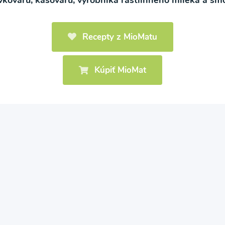
evkovaru, kašovaru, výrobníka rastlinného mlieka a s
Recepty z MioMatu
Kúpiť MioMat