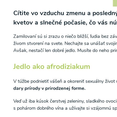
Cítite vo vzduchu zmenu a poslednýc
kvetov a slnečné počasie, čo vás nú
Zamilovaní sú si zrazu o niečo bližší, ľudia bez 
živom stvorení na svete. Nechajte sa unášať svoji
Avšak, nestačí len dobré jedlo. Musíte do neho pri
Jedlo ako afrodiziakum
V túžbe podnietiť vášeň a okoreniť sexuálny život
dary prírody v prirodzenej forme.
Veď už iba kúsok čerstvej zeleniny, sladkého ovoc
s pohárom dobrého vína a užívajte si vzájomnú sp