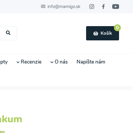
info@mamigo.sk
0
Košík
pty
Recenzie
O nás
Napíšte nám
ziakum