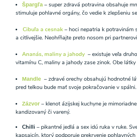
– super zdravá potravina obsahuje mno
Špargľa
stimuluje pohlavné orgány, čo vedie k zlepšeniu s
Odber noviniek a akcií
Cibuľa a cesnak
– hoci nepatria k potravinám s
a citlivejšie. Neohŕňajte preto nosom pri partner
Odoslaním registrácie na Newsletter súhlasím s
Ochrane osobných údajov
a súhlasím s nimi.
Ananás, maliny a jahody
– existuje veľa druh
vitamínu C, maliny a jahody zase zinok. Obe látky
– zdravé orechy obsahujú hodnotné lá
Mandle
pred telkou bude mať svoje pokračovanie v spálni.
– klenot ázijskej kuchyne je mimoriadn
Zázvor
kandizovaný či varený.
Chilli
– pikantné jedlá a sex idú ruka v ruke. S
kapsaicín, ktorý podporuje prekrvenie pohlavných 