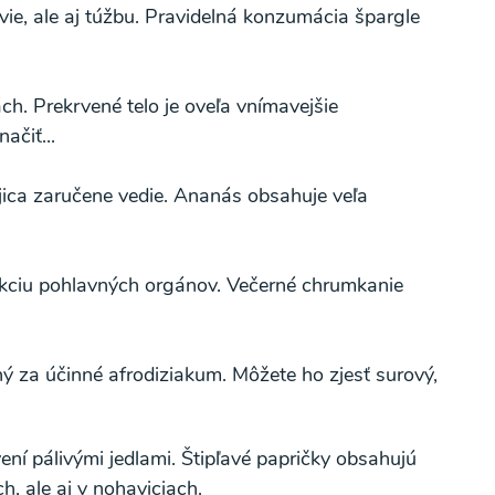
vie, ale aj túžbu. Pravidelná konzumácia špargle
ch. Prekrvené telo je oveľa vnímavejšie
ačiť...
potvrdzujem, že som si prečítal(a)
informácie o
ojica zaručene vedie. Ananás obsahuje veľa
Súhlasím
unkciu pohlavných orgánov. Večerné chrumkanie
ý za účinné afrodiziakum. Môžete ho zjesť surový,
ení pálivými jedlami. Štipľavé papričky obsahujú
, ale aj v nohaviciach.