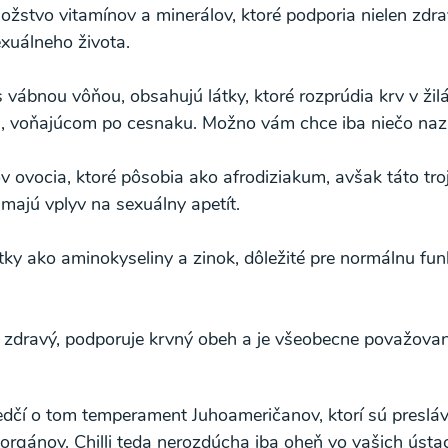
žstvo vitamínov a minerálov, ktoré podporia nielen zdra
exuálneho života.
 vábnou vôňou, obsahujú látky, ktoré rozprúdia krv v žilá
ovi, voňajúcom po cesnaku. Možno vám chce iba niečo nazn
o spracovaním osobných údajov pre účely zasielania newsletteru a 
ov ovocia, ktoré pôsobia ako afrodiziakum, avšak táto tr
 majú vplyv na sexuálny apetít.
tky ako aminokyseliny a zinok, dôležité pre normálnu f
e zdravý, podporuje krvný obeh a je všeobecne považovan
vedčí o tom temperament Juhoameričanov, ktorí sú presláv
orgánov. Chilli teda nerozdúcha iba oheň vo vašich ústach