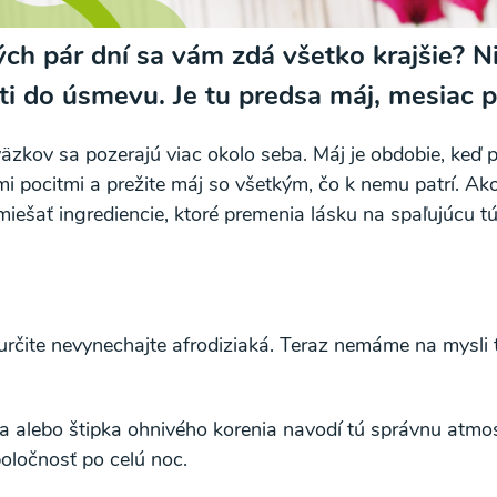
h pár dní sa vám zdá všetko krajšie? Ni
ti do úsmevu. Je tu predsa máj, mesiac p
záväzkov sa pozerajú viac okolo seba. Máj je obdobie, ke
mi pocitmi a prežite máj so všetkým, čo k nemu patrí. Ak
miešať ingrediencie, ktoré premenia lásku na spaľujúcu t
 určite nevynechajte afrodiziaká. Teraz nemáme na mysli t
ia alebo štipka ohnivého korenia navodí tú správnu atmos
oločnosť po celú noc.