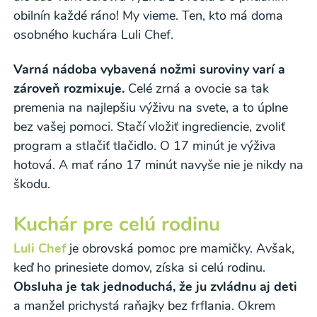
obilnín každé ráno! My vieme. Ten, kto má doma
Súhlasím
osobného kuchára Luli Chef.
Varná nádoba vybavená nožmi suroviny varí a
zároveň rozmixuje.
Celé zrná a ovocie sa tak
premenia na najlepšiu výživu na svete, a to úplne
bez vašej pomoci. Stačí vložiť ingrediencie, zvoliť
program a stlačiť tlačidlo. O 17 minút je výživa
hotová. A mať ráno 17 minút navyše nie je nikdy na
škodu.
Kuchár pre celú rodinu
Luli Chef
je obrovská pomoc pre mamičky. Avšak,
keď ho prinesiete domov, získa si celú rodinu.
Obsluha je tak jednoduchá, že ju zvládnu aj deti
a manžel prichystá raňajky bez frflania. Okrem