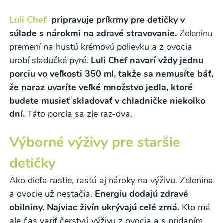
Luli Chef
pripravuje príkrmy pre detičky v
súlade s nárokmi na zdravé stravovanie.
Zeleninu
premení na hustú krémovú polievku a z ovocia
urobí sladučké pyré.
Luli Chef navarí vždy jednu
porciu vo veľkosti 350 ml, takže sa nemusíte báť,
že naraz uvaríte veľké množstvo jedla, ktoré
budete musieť skladovať v chladničke niekoľko
dní.
Táto porcia sa zje raz-dva.
Odber noviniek a akcií
Výborné výživy pre staršie
Odoslaním registrácie na Newsletter súhlasím so
detičky
spracovaním osobných údajov pre účely
Ako dieťa rastie, rastú aj nároky na výživu. Zelenina
zasielania newsletteru a potvrdzujem, že som si
a ovocie už nestačia.
Energiu dodajú zdravé
prečítal(a)
informácie o Ochrane osobných
obilniny. Najviac živín ukrývajú celé zrná.
Kto má
údajov
a súhlasím s nimi.
ale čas variť čerstvú výživu z ovocia a s pridaním