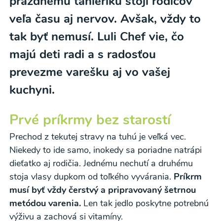
prázdnemu tanieriku stojí rodičov
veľa času aj nervov. Avšak, vždy to
tak byť nemusí. Luli Chef vie, čo
majú deti radi a s radosťou
prevezme varešku aj vo vašej
kuchyni.
Prvé príkrmy bez starostí
Prechod z tekutej stravy na tuhú je veľká vec.
Niekedy to ide samo, inokedy sa poriadne natrápi
dieťatko aj rodičia. Jednému nechutí a druhému
stoja vlasy dupkom od toľkého vyvárania.
Príkrm
musí byť vždy čerstvý a pripravovaný šetrnou
metódou varenia.
Len tak jedlo poskytne potrebnú
výživu a zachová si vitamíny.