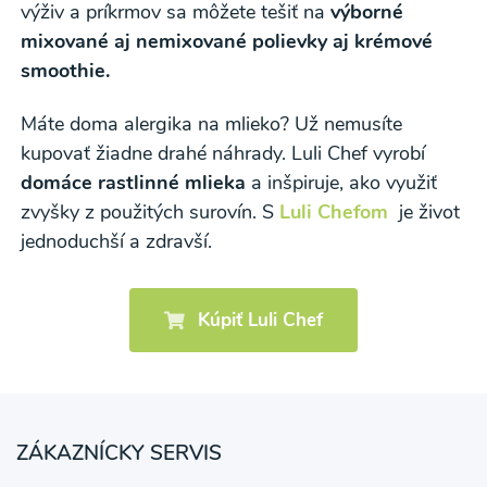
výživ a príkrmov sa môžete tešiť na
výborné
mixované aj nemixované polievky aj krémové
smoothie.
Máte doma alergika na mlieko? Už nemusíte
kupovať žiadne drahé náhrady. Luli Chef vyrobí
domáce rastlinné mlieka
a inšpiruje, ako využiť
zvyšky z použitých surovín. S
Luli Chefom
je život
jednoduchší a zdravší.
Kúpiť Luli Chef
ZÁKAZNÍCKY SERVIS