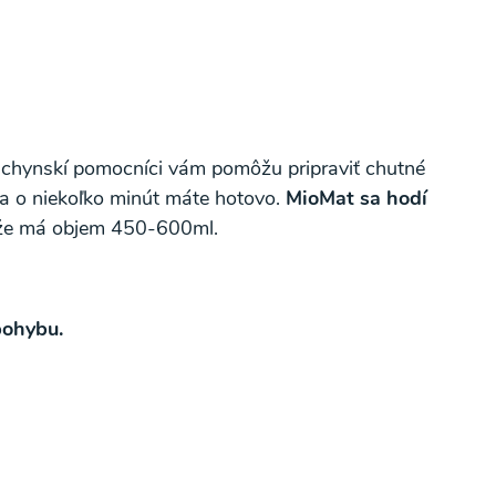
kuchynskí pomocníci vám pomôžu pripraviť chutné
 a o niekoľko minút máte hotovo.
MioMat sa hodí
že má objem 450-600ml.
potvrdzujem, že som si prečítal(a)
informácie o
pohybu.
Súhlasím