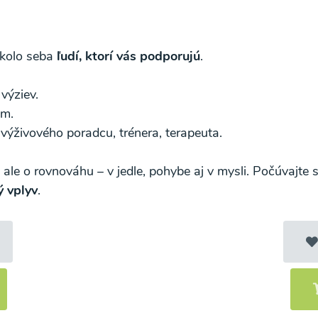
okolo seba
ľudí, ktorí vás podporujú
.
výziev.
om.
výživového poradcu, trénera, terapeuta.
, ale o rovnováhu – v jedle, pohybe aj v mysli. Počúvajte sv
ý vplyv
.