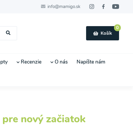
info@mamigo.sk
0
Košík
pty
Recenzie
O nás
Napíšte nám
 pre nový začiatok