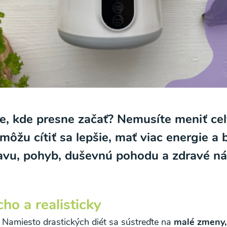
ete, kde presne začať? Nemusíte meniť cel
žu cítiť sa lepšie, mať viac energie a 
travu, pohyb, duševnú pohodu a zdravé n
ho a realisticky
. Namiesto drastických diét sa sústreďte na
malé zmeny, 