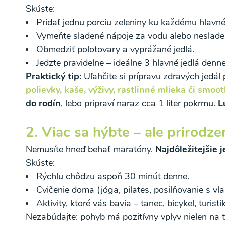
Skúste:
Pridať jednu porciu zeleniny ku každému hlavné
Vymeňte sladené nápoje za vodu alebo nesladen
Obmedziť polotovary a vyprážané jedlá.
Jedzte pravidelne – ideálne 3 hlavné jedlá den
Praktický tip:
Uľahčite si prípravu zdravých jed
polievky, kaše, výživy, rastlinné mlieka či smoot
do rodín
, lebo pripraví naraz cca 1 liter pokrmu.
L
Odber noviniek a akcií
2. Viac sa hýbte – ale prirodze
Odoslaním registrácie na Newsletter súhlasím s
Nemusíte hneď behať maratóny.
Najdôležitejšie 
Ochrane osobných údajov
a súhlasím s nimi.
Skúste:
Rýchlu chôdzu aspoň 30 minút denne.
Cvičenie doma (jóga, pilates, posilňovanie s vl
Aktivity, ktoré vás bavia – tanec, bicykel, turisti
Nezabúdajte: pohyb má pozitívny vplyv nielen na t