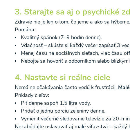
3. Starajte sa aj o psychické z
Zdravie nie je len o tom, čo jeme a ako sa hýbeme
Pomáha:
Kvalitný spánok (7–9 hodín denne).
Vďačnosť – skúste si každý večer zapísať 3 veci
Menej času na sociálnych sieťach, viac času off
Nebojte sa hovoriť s odborníkom alebo blízkymi,
4. Nastavte si reálne ciele
Nereálne očakávania často vedú k frustrácii.
Malé
Príklady cieľov:
Piť denne aspoň 1,5 litra vody.
Pridať o jednu porciu zeleniny denne.
Vymeniť večerné sledovanie televízie za 20-mi
Nezabúdajte oslavovať aj malé víťazstvá – každý k