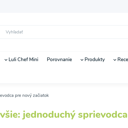
Luli Chef Mini
Porovnanie
Produkty
Rece
ievodca pre nový začiatok
avšie: jednoduchý sprievodca