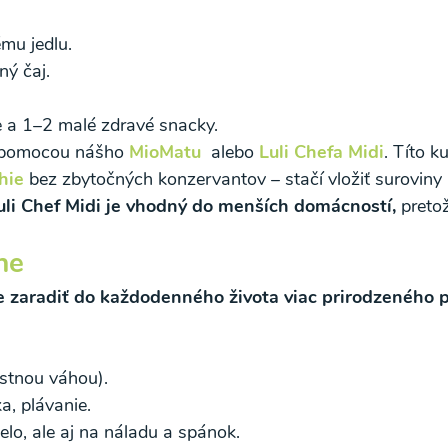
mu jedlu.
ý čaj.
ne a 1–2 malé zdravé snacky.
ál pomocou nášho
MioMatu
alebo
Luli Chefa Midi
. Títo 
hie
bez zbytočných konzervantov – stačí vložiť suroviny
uli Chef Midi je vhodný do menších domácností,
preto
ne
o spracovaním osobných údajov pre účely zasielania newsletteru a 
je zaradiť do každodenného života viac prirodzeného 
astnou váhou).
ka, plávanie.
elo, ale aj na náladu a spánok.